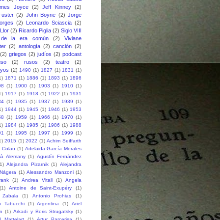
ames Joyce
(2)
Jeff Kinney
(2)
uster
(2)
John Boyne
(2)
Jorge
orges
(2)
Leonardo Sciascia
(2)
Llor
(2)
Ricardo Piglia
(2)
Siglo VIII
 de la era común
(2)
Viviane
ter
(2)
antología
(2)
canción
(2)
(2)
griegos
(2)
judíos
(2)
podcast
uso
(2)
rusos
(2)
teatro
(2)
ayos
(2)
1490
(1)
1827
(1)
1831
(1)
1)
1871
(1)
1886
(1)
1893
(1)
1896
98
(1)
1900
(1)
1903
(1)
1910
(1)
1)
1917
(1)
1918
(1)
1922
(1)
1931
34
(1)
1935
(1)
1937
(1)
1939
(1)
1)
1944
(1)
1945
(1)
1946
(1)
1953
58
(1)
1959
(1)
1966
(1)
1970
(1)
1)
1984
(1)
1985
(1)
1986
(1)
1988
91
(1)
1995
(1)
1997
(1)
1999
(1)
1)
2015
(1)
2022
(1)
Achim Seiffarth
 Colau
(1)
Adelaida García Morales
ià Alemany
(1)
Agustín Fernández
1)
Alejandra Pizarnik
(1)
Alejandra
-Nágera
(1)
Alessandro Manzoni
(1)
rank
(1)
Andrea Vitali
(1)
Angela
(1)
Antoine de Saint-Exupéry
(1)
 Zabala
(1)
Antonio Prohias
(1)
o Tabucchi
(1)
Argentina
(1)
Ariel
n
(1)
Arkadi y Boris Strugatsky
(1)
 Mattelart
(1)
Artur Parcerisa
(1)