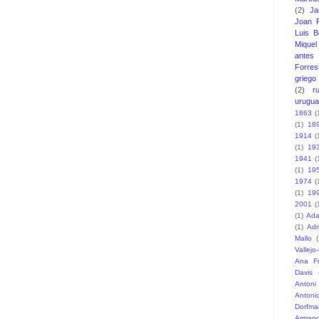
(2)
J
Joan F
Luis B
Miquel 
antes
Forres
griego
(2)
r
urugu
1863
(
(1)
18
1914
(
(1)
19
1941
(
(1)
19
1974
(
(1)
19
2001
(
(1)
Ada
(1)
Adr
Mallo
(
Vallejo
Ana F
Davis
Antoni
Antoni
Dorfma
Armand