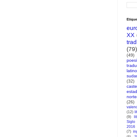
Etique
eur
XX
tra
(79)
(49)
poes
tradu
latin
suda
(32)
caste
esta
nort
(26)
valen
(12)
l
(9)
li
Siglo
2016
(7)
in
(6)
2