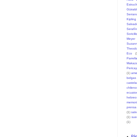
Estruc
Güiral
Serran
Kipling
Salvad
Serafí
Soricill
Meyer
Suzann
Theodo
Eco
(
Parrell
Makaz
Pericay
(1)
ame
belgas
castel
chileno
ecuato
hebreo
memori
prensa
(1)
sal
(1)
sue
(1)
Pàg