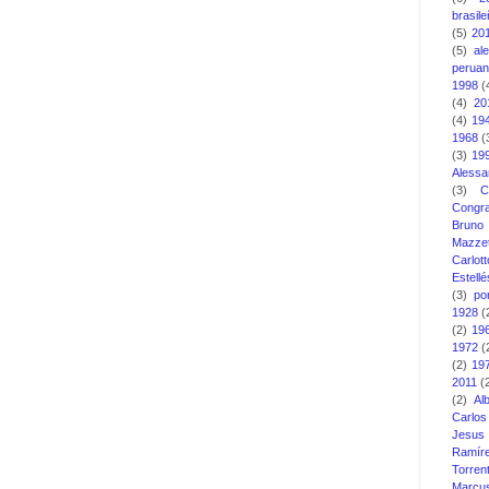
brasil
(5)
20
(5)
al
perua
1998
(
(4)
20
(4)
19
1968
(
(3)
19
Alessa
(3)
C
Congra
Bruno
Mazzet
Carlott
Estellé
(3)
po
1928
(
(2)
19
1972
(
(2)
19
2011
(
(2)
Al
Carlo
Jesus
Ramír
Torren
Marcu