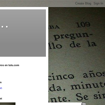
o…
bros en lulu.com
u
on
on
st