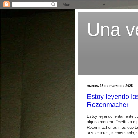
Una ve
martes, 18 de marzo de 2025
Estoy leyendo lo
Rozenmacher
Estoy leyendo lentamente c
alguna manera. Onetti va a p
Rozenmacher es más dubitat
sus lectores, menos sabio, s