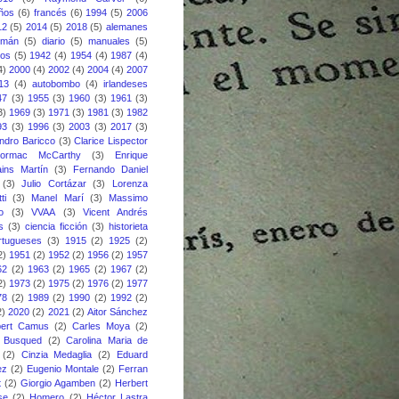
eños
(6)
francés
(6)
1994
(5)
2006
12
(5)
2014
(5)
2018
(5)
alemanes
emán
(5)
diario
(5)
manuales
(5)
nos
(5)
1942
(4)
1954
(4)
1987
(4)
4)
2000
(4)
2002
(4)
2004
(4)
2007
13
(4)
autobombo
(4)
irlandeses
47
(3)
1955
(3)
1960
(3)
1961
(3)
3)
1969
(3)
1971
(3)
1981
(3)
1982
93
(3)
1996
(3)
2003
(3)
2017
(3)
ndro Baricco
(3)
Clarice Lispector
ormac McCarthy
(3)
Enrique
ins Martín
(3)
Fernando Daniel
(3)
Julio Cortázar
(3)
Lorenza
ti
(3)
Manel Marí
(3)
Massimo
o
(3)
VVAA
(3)
Vicent Andrés
s
(3)
ciencia ficción
(3)
historieta
rtugueses
(3)
1915
(2)
1925
(2)
2)
1951
(2)
1952
(2)
1956
(2)
1957
62
(2)
1963
(2)
1965
(2)
1967
(2)
2)
1973
(2)
1975
(2)
1976
(2)
1977
78
(2)
1989
(2)
1990
(2)
1992
(2)
2)
2020
(2)
2021
(2)
Aitor Sánchez
bert Camus
(2)
Carles Moya
(2)
s Busqued
(2)
Carolina Maria de
(2)
Cinzia Medaglia
(2)
Eduard
ez
(2)
Eugenio Montale
(2)
Ferran
t
(2)
Giorgio Agamben
(2)
Herbert
se
(2)
Homero
(2)
Héctor Lastra