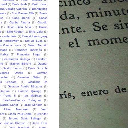
oward
(1)
Berta Jardí
(1)
Beth Kemp
iana Collado Cabrera
(1)
Branquinho
seca
(1)
Bret Easton Ellis
(1)
Bruna
oso
(1)
Carlo Bonini
(1)
Carlos
ez
(1)
Claribel Alegría
(1)
Claudio
(1)
David Glen Anvil
(1)
Dolors
a
(1)
Elliot Rodger
(1)
Enric Valor
(1)
a centenaria
(1)
Ernest Hemingway
st Hemingway
(1)
Erri De Luca
(1)
co García Lorca
(1)
Ferran Toutain
amario
(1)
Francisco Imbernón
(1)
 Kafka
(1)
Françoise Sagan
(1)
ic Sentandreu Gallego
(1)
Friedrich
che
(1)
Gabriel Bibiloni
(1)
Gaspar
1)
Gastón Leroux
(1)
Gene Gnocchi
George Orwell
(1)
Germán
macher
(1)
Geronimo Stilton
(1)
mo Leopardi
(1)
Giancarlo De
o
(1)
Gustavo Adolfo Bécquer
(1)
 Jordan
(1)
Horacio Quiroga
(1)
n Poma II
(1)
Ian McEwan
(1)
o Sánchez-Cuenca Rodríguez
(1)
 Garcia Canet
(1)
Jack London
(1)
 Pérez Montaner
(1)
Jean
lard
(1)
Jean-Paul Sartre
(1)
Jennifer
t
(1)
Jerome David Salinger
(1)
mo Juidías Barroso
(1)
Joan Enric
(1)
Joan Maragall
(1)
Joanot