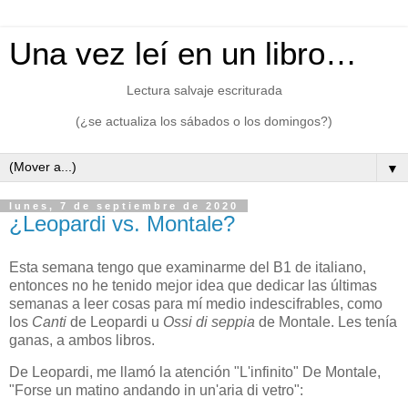
Una vez leí en un libro…
Lectura salvaje escriturada
(¿se actualiza los sábados o los domingos?)
▼
lunes, 7 de septiembre de 2020
¿Leopardi vs. Montale?
Esta semana tengo que examinarme del B1 de italiano,
entonces no he tenido mejor idea que dedicar las últimas
semanas a leer cosas para mí medio indescifrables, como
los
Canti
de Leopardi u
Ossi di seppia
de Montale. Les tenía
ganas, a ambos libros.
De Leopardi, me llamó la atención "L'infinito" De Montale,
"Forse un matino andando in un'aria di vetro":