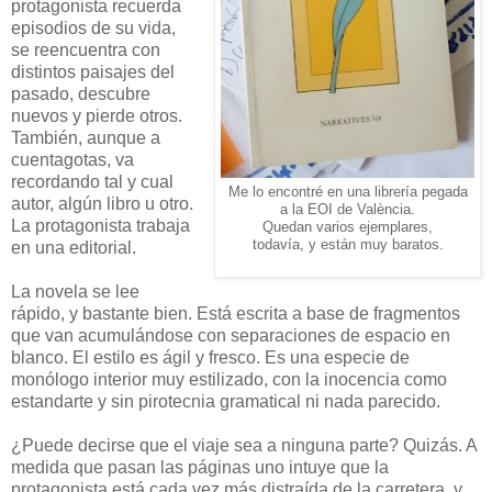
protagonista recuerda
episodios de su vida,
se reencuentra con
distintos paisajes del
pasado, descubre
nuevos y pierde otros.
También, aunque a
cuentagotas, va
recordando tal y cual
Me lo encontré en una librería pegada
autor, algún libro u otro.
a la EOI de València.
La protagonista trabaja
Quedan varios ejemplares,
todavía, y están muy baratos.
en una editorial.
La novela se lee
rápido, y bastante bien. Está escrita a base de fragmentos
que van acumulándose con separaciones de espacio en
blanco. El estilo es ágil y fresco. Es una especie de
monólogo interior muy estilizado, con la inocencia como
estandarte y sin pirotecnia gramatical ni nada parecido.
¿Puede decirse que el viaje sea a ninguna parte? Quizás. A
medida que pasan las páginas uno intuye que la
protagonista está cada vez más distraída de la carretera, y