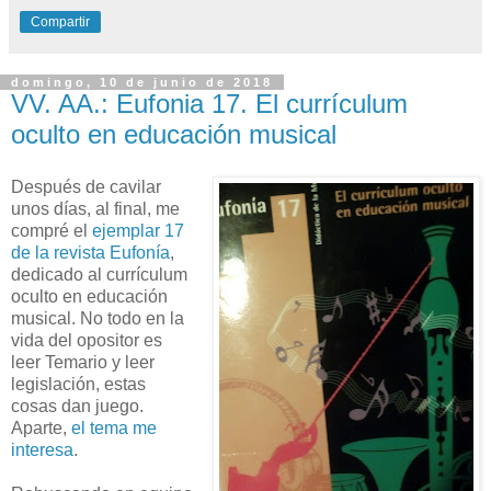
Compartir
domingo, 10 de junio de 2018
VV. AA.: Eufonia 17. El currículum
oculto en educación musical
Después de cavilar
unos días, al final, me
compré el
ejemplar 17
de la revista Eufonía
,
dedicado al currículum
oculto en educación
musical. No todo en la
vida del opositor es
leer Temario y leer
legislación, estas
cosas dan juego.
Aparte,
el tema me
interesa
.