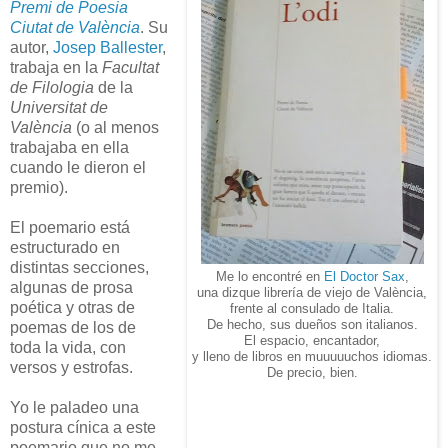
Premi de Poesia
Ciutat de València
. Su
autor,
Josep Ballester
,
trabaja en la
Facultat
de Filologia
de la
Universitat de
València
(o al menos
trabajaba en ella
cuando le dieron el
premio).
El poemario está
estructurado en
distintas secciones,
Me lo encontré en
El Doctor Sax
,
algunas de prosa
una dizque librería de viejo de València,
poética y otras de
frente al consulado de Italia.
De hecho, sus dueños son italianos.
poemas de los de
El espacio, encantador,
toda la vida, con
y lleno de libros en muuuuuchos idiomas.
versos y estrofas.
De precio, bien.
Yo le paladeo una
postura cínica a este
poemario que no me