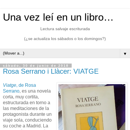
Una vez leí en un libro…
Lectura salvaje escriturada
(¿se actualiza los sábados o los domingos?)
▼
sábado, 30 de junio de 2018
Rosa Serrano i Llàcer: VIATGE
Viatge
, de Rosa
Serrano
, es una novela
corta, muy cortita,
estructurada en torno a
las meditaciones de la
protagonista durante un
viaje sola, conduciendo
su coche a Madrid. La