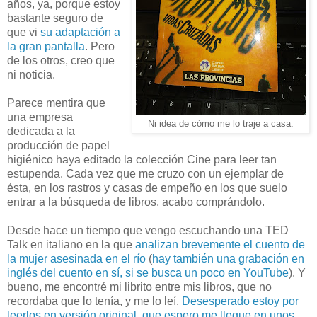
años, ya, porque estoy
bastante seguro de
que vi
su adaptación a
la gran pantalla
. Pero
de los otros, creo que
ni noticia.
Parece mentira que
una empresa
Ni idea de cómo me lo traje a casa.
dedicada a la
producción de papel
higiénico haya editado la colección Cine para leer tan
estupenda. Cada vez que me cruzo con un ejemplar de
ésta, en los rastros y casas de empeño en los que suelo
entrar a la búsqueda de libros, acabo comprándolo.
Desde hace un tiempo que vengo escuchando una TED
Talk en italiano en la que
analizan brevemente el cuento de
la mujer asesinada en el río
(
hay también una grabación en
inglés del cuento en sí, si se busca un poco en YouTube
). Y
bueno, me encontré mi librito entre mis libros, que no
recordaba que lo tenía, y me lo leí.
Desesperado estoy por
leerlos en versión original, que espero me llegue en unos