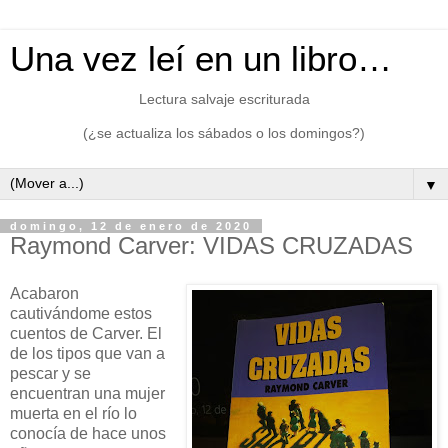
Una vez leí en un libro…
Lectura salvaje escriturada
(¿se actualiza los sábados o los domingos?)
▼
domingo, 12 de enero de 2020
Raymond Carver: VIDAS CRUZADAS
Acabaron
cautivándome estos
cuentos de Carver. El
de los tipos que van a
pescar y se
encuentran una mujer
muerta en el río lo
conocía de hace unos