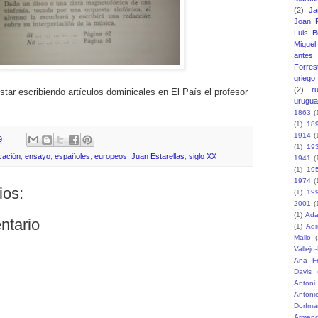
(2)
J
Joan F
Luis B
Miquel 
antes
Forres
griego
(2)
r
star escribiendo artículos dominicales en El País el profesor
urugu
1863
(
(1)
18
1914
(
9
(1)
19
cación
,
ensayo
,
españoles
,
europeos
,
Juan Estarellas
,
siglo XX
1941
(
(1)
19
1974
(
ios:
(1)
19
2001
(
(1)
Ada
ntario
(1)
Adr
Mallo
(
Vallejo
Ana F
Davis
Antoni
Antoni
Dorfma
Armand