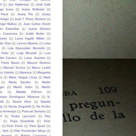
ll
(1)
Joe Haldeman
(1)
Jordi Julià
rge Icaza
(1)
Josep Ballester
(1)
Piera
(1)
Josep Pla
(1)
Josep
 Aragó
(1)
José T. Pérez Romero
(1)
ngel Mañas
(1)
Juan Carlos Onetti
an Estarellas
(1)
Juana Dolores
o Casanova
(1)
Judith Butler
(1)
orres
(1)
Laura Ingalls Wilder
(1)
do Díaz
(1)
Leonor Moreira
(1)
Lima
(1)
Lola Gponzález Montolío
(1)
 Fatio
(1)
Luigi Micarelli
(1)
Luis
del Carmen
(1)
Luisa Guerrini
(1)
 Frank Baum
(1)
Manuel Gimeno
1)
Manuel Scorza
(1)
Marco Lodoli
co Videtta
(1)
Maresca
(1)
Margarita
ro
(1)
Mario Vargas Llosa
(1)
Mark
(1)
Marta Gautier
(1)
Martin
ger
(1)
Martín Adán
(1)
Martín
ós
(1)
Matilde D'Errico
(1)
mayor Domínguez Márquez
(1)
N.
lli
(1)
Naomi Klein
(1)
Natalia
rg
(1)
Nicola Zingarelli
(1)
No ficción
ia Armengol
(1)
Pascual Serrano
(1)
if
(1)
Pedro Lipcovich
(1)
Pep
r
(1)
Pepa Guardiola
(1)
Pere
s
(1)
Pere Fonts
(1)
Pere Quart
(1)
K. Dick
(1)
Pilar Fernández Moya
(1)
ahuerta
(1)
Rafael Casanova i