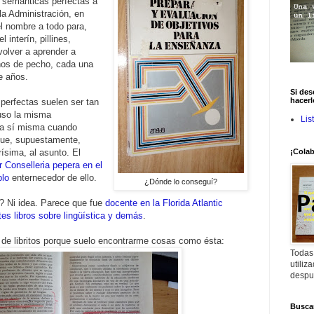
 semánticas perfectas a
la Administración, en
l nombre a todo para,
 interín, pillines,
volver a aprender a
ños de pecho, cada una
e años.
Si des
hacerl
erfectas suelen ser tan
luso la misma
Lis
 a sí misma cuando
que, supuestamente,
rísima, al asunto. El
¡Colab
r Conselleria pepera en el
plo
enternecedor de ello.
¿Dónde lo conseguí?
? Ni idea. Parece que fue
docente en la Florida Atlantic
es libros sobre lingüística y demás
.
 de libritos porque suelo encontrarme cosas como ésta:
Todas
utiliz
despu
Buscar