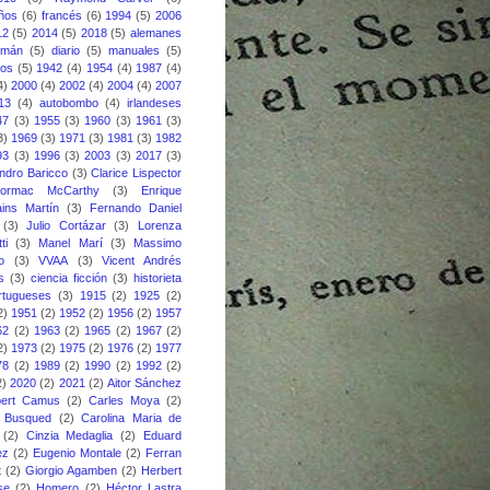
eños
(6)
francés
(6)
1994
(5)
2006
12
(5)
2014
(5)
2018
(5)
alemanes
emán
(5)
diario
(5)
manuales
(5)
nos
(5)
1942
(4)
1954
(4)
1987
(4)
4)
2000
(4)
2002
(4)
2004
(4)
2007
13
(4)
autobombo
(4)
irlandeses
47
(3)
1955
(3)
1960
(3)
1961
(3)
3)
1969
(3)
1971
(3)
1981
(3)
1982
93
(3)
1996
(3)
2003
(3)
2017
(3)
ndro Baricco
(3)
Clarice Lispector
ormac McCarthy
(3)
Enrique
ins Martín
(3)
Fernando Daniel
(3)
Julio Cortázar
(3)
Lorenza
ti
(3)
Manel Marí
(3)
Massimo
o
(3)
VVAA
(3)
Vicent Andrés
s
(3)
ciencia ficción
(3)
historieta
rtugueses
(3)
1915
(2)
1925
(2)
2)
1951
(2)
1952
(2)
1956
(2)
1957
62
(2)
1963
(2)
1965
(2)
1967
(2)
2)
1973
(2)
1975
(2)
1976
(2)
1977
78
(2)
1989
(2)
1990
(2)
1992
(2)
2)
2020
(2)
2021
(2)
Aitor Sánchez
bert Camus
(2)
Carles Moya
(2)
s Busqued
(2)
Carolina Maria de
(2)
Cinzia Medaglia
(2)
Eduard
ez
(2)
Eugenio Montale
(2)
Ferran
t
(2)
Giorgio Agamben
(2)
Herbert
se
(2)
Homero
(2)
Héctor Lastra