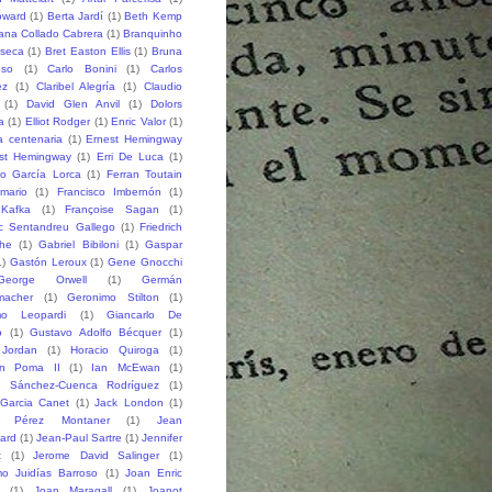
oward
(1)
Berta Jardí
(1)
Beth Kemp
iana Collado Cabrera
(1)
Branquinho
seca
(1)
Bret Easton Ellis
(1)
Bruna
oso
(1)
Carlo Bonini
(1)
Carlos
ez
(1)
Claribel Alegría
(1)
Claudio
(1)
David Glen Anvil
(1)
Dolors
a
(1)
Elliot Rodger
(1)
Enric Valor
(1)
a centenaria
(1)
Ernest Hemingway
st Hemingway
(1)
Erri De Luca
(1)
co García Lorca
(1)
Ferran Toutain
amario
(1)
Francisco Imbernón
(1)
 Kafka
(1)
Françoise Sagan
(1)
ic Sentandreu Gallego
(1)
Friedrich
che
(1)
Gabriel Bibiloni
(1)
Gaspar
1)
Gastón Leroux
(1)
Gene Gnocchi
George Orwell
(1)
Germán
macher
(1)
Geronimo Stilton
(1)
mo Leopardi
(1)
Giancarlo De
o
(1)
Gustavo Adolfo Bécquer
(1)
 Jordan
(1)
Horacio Quiroga
(1)
n Poma II
(1)
Ian McEwan
(1)
o Sánchez-Cuenca Rodríguez
(1)
 Garcia Canet
(1)
Jack London
(1)
 Pérez Montaner
(1)
Jean
lard
(1)
Jean-Paul Sartre
(1)
Jennifer
t
(1)
Jerome David Salinger
(1)
mo Juidías Barroso
(1)
Joan Enric
(1)
Joan Maragall
(1)
Joanot