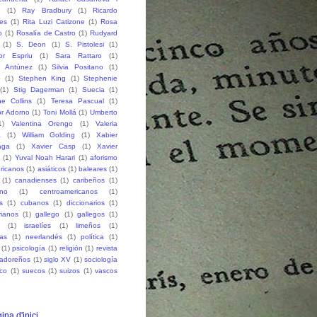
h
(1)
Ray Bradbury
(1)
Ricardo
des
(1)
Rita Luzi Catizone
(1)
Rosa
o
(1)
Rosalía de Castro
(1)
Rudyard
(1)
S. Deon
(1)
S. Pistolesi
(1)
or Espriu
(1)
Sara Rattaro
(1)
n Antúnez
(1)
Silvia Positano
(1)
o
(1)
Stephen King
(1)
Stephenie
(1)
Stig Dagerman
(1)
Suecia
(1)
e Collins
(1)
Teresa Pascual
(1)
r Adorno
(1)
Toni Mollá
(1)
Umberto
1)
Valentina Orengo
(1)
Valeria
a
(1)
William Golding
(1)
Xabier
aga
(1)
Xavier Casp
(1)
Xavier
(1)
Yuval Noah Harari
(1)
aforismo
ricanos
(1)
asiáticos
(1)
baleares
(1)
(1)
canadienses
(1)
caribeños
(1)
ano
(1)
centroamericanos
(1)
s
(1)
cubanos
(1)
diccionarios
(1)
rianos
(1)
gallego
(1)
gallegos
(1)
(1)
israelíes
(1)
limeños
(1)
as
(1)
neerlandés
(1)
política
(1)
(1)
psicología
(1)
religión
(1)
revista
vadoreños
(1)
siglo XV
(1)
sociología
co
(1)
suecos
(1)
suizos
(1)
vascos
ina d'inici