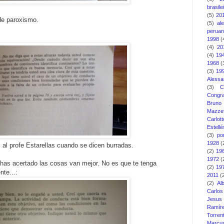
brasil
(5)
20
 de paroxismo.
(5)
al
perua
1998
(
(4)
20
(4)
19
1968
(
(3)
19
Alessa
(3)
C
Congra
Bruno
Mazzet
Carlott
Estellé
(3)
po
1928
(
s al profe Estarellas cuando se dicen burradas.
(2)
19
1972
(
has acertado las cosas van mejor. No es que te tenga
(2)
19
te...:
2011
(
(2)
Al
Carlo
Jesus
Ramír
Torren
Marcu