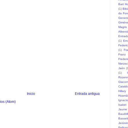
Bart H
(1)
Bib
da Fon
Gener
Gimén
Magris
Alberol
Entrad
(1)
Ern
Federi
(1)
Fr
Franz
Freder
Nietzs
Jaén
(
(1)
Rozen
Giaco
Catald
Hillary
Inicio
Entrada antigua
Huamá
Ignaci
ios (Atom)
Isabel
Jaume
Baudril
Basset
Jeróni
Pellicer