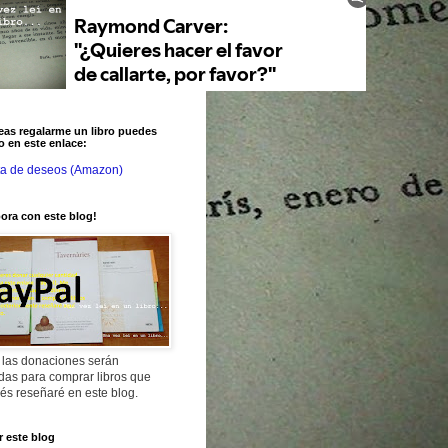
eas regalarme un libro puedes
o en este enlace:
ta de deseos (Amazon)
ora con este blog!
 las donaciones serán
adas para comprar libros que
és reseñaré en este blog.
 este blog