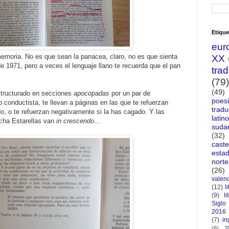
Etique
eur
memoria. No es que sean la panacea, claro, no es que sienta
XX
 1971, pero a veces el lenguaje llano te recuerda que el pan
tra
(79)
(49)
estructurado en secciones
apocopadas
por un par de
poes
lo conductista, te llevan a páginas en las que te refuerzan
tradu
o, o te refuerzan negativamente si la has cagado. Y las
latin
cha Estarellas van
in crescendo
...
suda
(32)
caste
esta
nort
(26)
valen
(12)
l
(9)
li
Siglo
2016
(7)
in
(6)
2