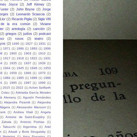
ames Joyce
(2)
Jeff Kinney
(2)
uster
(2)
John Boyne
(2)
Jorge
orges
(2)
Leonardo Sciascia
(2)
Llor
(2)
Ricardo Piglia
(2)
Siglo VIII
 de la era común
(2)
Viviane
ter
(2)
antología
(2)
canción
(2)
(2)
griegos
(2)
judíos
(2)
podcast
uso
(2)
rusos
(2)
teatro
(2)
ayos
(2)
1490
(1)
1827
(1)
1831
(1)
1)
1871
(1)
1886
(1)
1893
(1)
1896
98
(1)
1900
(1)
1903
(1)
1910
(1)
1)
1917
(1)
1918
(1)
1922
(1)
1931
34
(1)
1935
(1)
1937
(1)
1939
(1)
1)
1944
(1)
1945
(1)
1946
(1)
1953
58
(1)
1959
(1)
1966
(1)
1970
(1)
1)
1984
(1)
1985
(1)
1986
(1)
1988
91
(1)
1995
(1)
1997
(1)
1999
(1)
1)
2015
(1)
2022
(1)
Achim Seiffarth
 Colau
(1)
Adelaida García Morales
ià Alemany
(1)
Agustín Fernández
1)
Alejandra Pizarnik
(1)
Alejandra
-Nágera
(1)
Alessandro Manzoni
(1)
rank
(1)
Andrea Vitali
(1)
Angela
(1)
Antoine de Saint-Exupéry
(1)
 Zabala
(1)
Antonio Prohias
(1)
o Tabucchi
(1)
Argentina
(1)
Ariel
n
(1)
Arkadi y Boris Strugatsky
(1)
 Mattelart
(1)
Artur Parcerisa
(1)