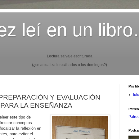
z leí en un libr
Lectura salvaje escriturada
(¿se actualiza los sábados o los domingos?)
Mis li
lul
as: PREPARACIÓN Y EVALUACIÓN
 PARA LA ENSEÑANZA
Patre
Patre
eleer este tipo de
frescar conceptos
ocalizar la reflexión en
Podca
es, para evitar el