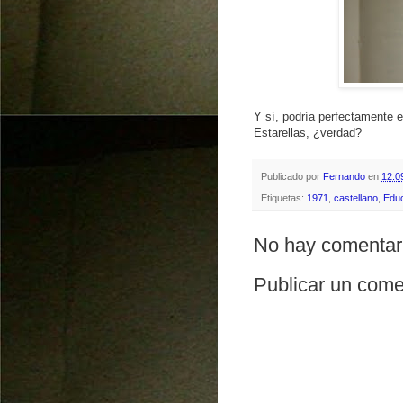
Y sí, podría perfectamente e
Estarellas, ¿verdad?
Publicado por
Fernando
en
12:0
Etiquetas:
1971
,
castellano
,
Edu
No hay comentar
Publicar un come