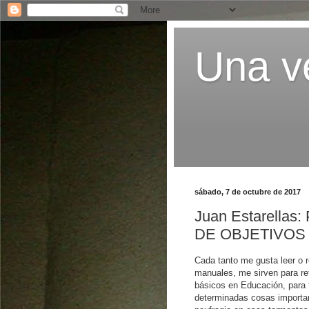
Una ve
sábado, 7 de octubre de 2017
Juan Estarell
DE OBJETIVOS
Cada tanto me gusta leer o r
manuales, me sirven para re
básicos en Educación, para f
determinadas cosas important