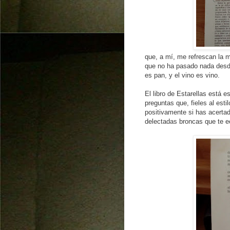
que, a mí, me refrescan la 
que no ha pasado nada desde
es pan, y el vino es vino.
El libro de Estarellas está 
preguntas que, fieles al esti
positivamente si has acertad
delectadas broncas que te e