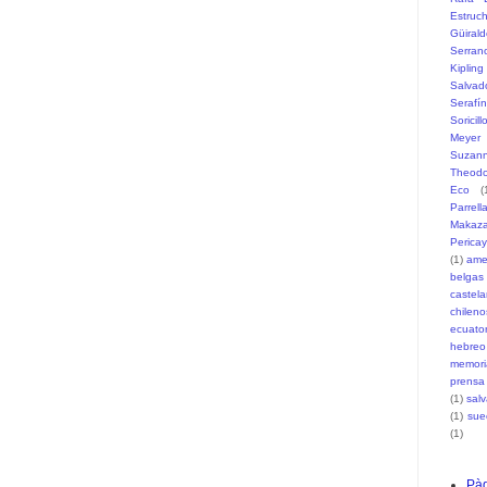
Estruc
Güiral
Serran
Kipling
Salvad
Serafí
Soricill
Meyer
Suzann
Theodo
Eco
(
Parrell
Makaz
Pericay
(1)
ame
belgas
castel
chileno
ecuato
hebreo
memori
prensa
(1)
sal
(1)
sue
(1)
Pàg