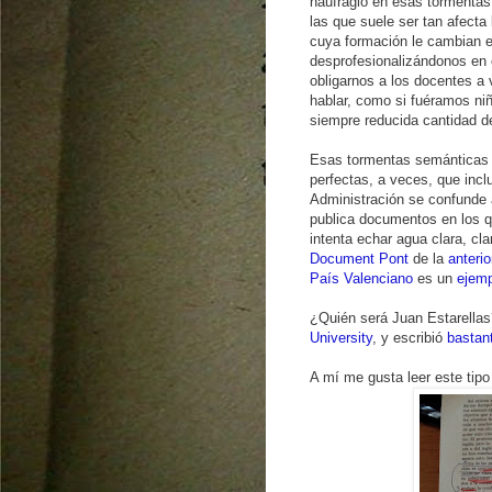
naufragio en esas tormentas
las que suele ser tan afecta 
cuya formación le cambian e
desprofesionalizándonos en el
obligarnos a los docentes a 
hablar, como si fuéramos ni
siempre reducida cantidad d
Esas tormentas semánticas p
perfectas, a veces, que inc
Administración se confunde
publica documentos en los 
intenta echar agua clara, cla
Document Pont
de la
anterio
País Valenciano
es un
ejem
¿Quién será Juan Estarellas
University
, y escribió
bastant
A mí me gusta leer este tipo