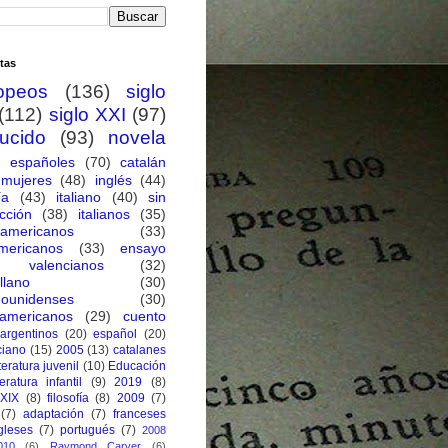
tas
opeos
(136)
siglo
(112)
siglo XXI
(97)
ducido
(93)
novela
españoles
(70)
catalán
mujeres
(48)
inglés
(44)
ía
(43)
italiano
(40)
sin
cción
(38)
italianos
(35)
oamericanos
(33)
mericanos
(33)
ensayo
valencianos
(32)
llano
(30)
dounidenses
(30)
eamericanos
(29)
cuento
argentinos
(20)
español
(20)
ciano
(15)
2005
(13)
catalanes
iteratura juvenil
(10)
Educación
teratura infantil
(9)
2019
(8)
 XIX
(8)
filosofía
(8)
2009
(7)
(7)
adaptación
(7)
franceses
gleses
(7)
portugués
(7)
2008
010
(6)
Raymond Carver
(6)