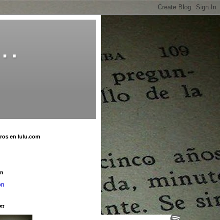
o…
bros en lulu.com
u
on
on
st