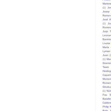
Martore
(1)
Jo
Josep 
Ramon
José Á
(1)
Ju
Romer
Jurjo T
Leonar
Barreto
Louise
María 
Lyman
Juan
(
(1)
Mar
Guerre
Twain
Heideg
Caparr
Monte
Romane
Ginzbu
(1)
Núr
Pau S
Batalle
Calder
Philip 
Rafa L