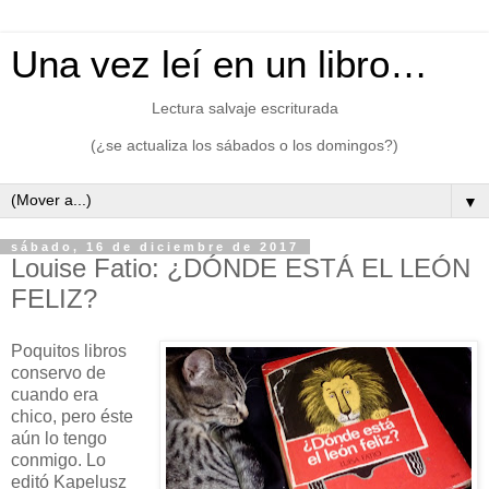
Una vez leí en un libro…
Lectura salvaje escriturada
(¿se actualiza los sábados o los domingos?)
▼
sábado, 16 de diciembre de 2017
Louise Fatio: ¿DÓNDE ESTÁ EL LEÓN
FELIZ?
Poquitos libros
conservo de
cuando era
chico, pero éste
aún lo tengo
conmigo. Lo
editó Kapelusz