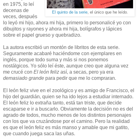
en 1975, lo leí
decenas de
El quinto de la serie
, el único que he leído.
veces, después
lo leyó mi hijo, ahora mi hija, primero lo personalicé yo con
dibujitos y rayones y ahora mi hija, bolígrafos y lápices
sobre el papel grueso y quebradizo.
La autora escribió un montón de libritos de esta serie.
Seguramente acabaré haciéndome con ejemplares en
inglés, porque todo suma y más si nos ponemos
nostálgicos. Yo sólo leí éste, aunque creo que alguna vez
me crucé con
El león feliz
así, a secas, pero ya era
demasiado grande
para pedir que me lo compraran.
El león feliz vive en el zoológico y es amigo de Francisco, el
hijo del guardián, quien se ha ido lejos a estudiar internado.
El león feliz lo extraña tanto, está tan triste, que decide
escaparse e ir a buscarlo. Obviamente la decisión no es del
agrado de todos, mucho menos de los distintos personajes
con los que va cruzándose por el camino. Pero la realidad
es que el león feliz es más manso y amable que mi gatito,
que cuando juega saca las uñas.