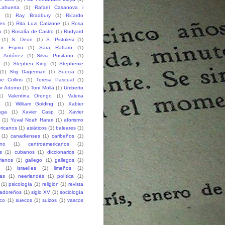
ahuerta
(1)
Rafael Casanova i
h
(1)
Ray Bradbury
(1)
Ricardo
des
(1)
Rita Luzi Catizone
(1)
Rosa
o
(1)
Rosalía de Castro
(1)
Rudyard
(1)
S. Deon
(1)
S. Pistolesi
(1)
or Espriu
(1)
Sara Rattaro
(1)
n Antúnez
(1)
Silvia Positano
(1)
o
(1)
Stephen King
(1)
Stephenie
(1)
Stig Dagerman
(1)
Suecia
(1)
e Collins
(1)
Teresa Pascual
(1)
r Adorno
(1)
Toni Mollá
(1)
Umberto
1)
Valentina Orengo
(1)
Valeria
a
(1)
William Golding
(1)
Xabier
aga
(1)
Xavier Casp
(1)
Xavier
(1)
Yuval Noah Harari
(1)
aforismo
ricanos
(1)
asiáticos
(1)
baleares
(1)
(1)
canadienses
(1)
caribeños
(1)
ano
(1)
centroamericanos
(1)
s
(1)
cubanos
(1)
diccionarios
(1)
rianos
(1)
gallego
(1)
gallegos
(1)
(1)
israelíes
(1)
limeños
(1)
as
(1)
neerlandés
(1)
política
(1)
(1)
psicología
(1)
religión
(1)
revista
vadoreños
(1)
siglo XV
(1)
sociología
co
(1)
suecos
(1)
suizos
(1)
vascos