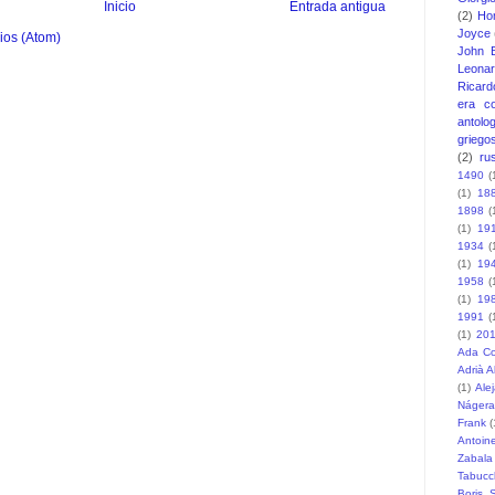
Inicio
Entrada antigua
(2)
Ho
Joyce
ios (Atom)
John 
Leonar
Ricard
era c
antolo
griego
(2)
ru
1490
(
(1)
18
1898
(
(1)
19
1934
(
(1)
19
1958
(
(1)
19
1991
(
(1)
20
Ada Co
Adrià 
(1)
Ale
Nágera
Frank
(
Antoin
Zabala
Tabucc
Boris S