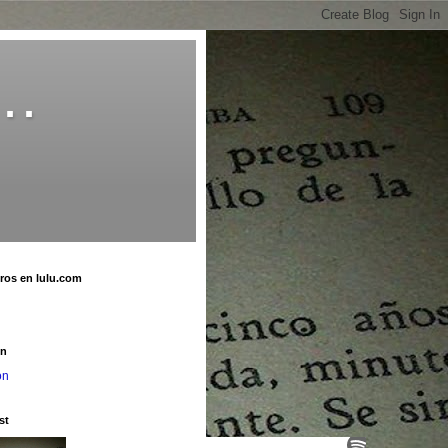
o…
bros en lulu.com
u
on
on
st