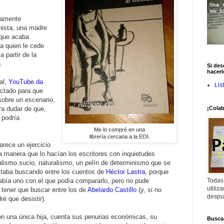
icamente
nista, una madre
a que acaba
 a quien le cede
 partir de la
.
Si des
hacerl
al,
YouTube da
Lis
actado para que
 sobre un escenario,
ra dudar de que,
¡Colab
 podría
Me lo compré en una
librería cercana a la EOI.
arece un ejercicio
la manera que lo hacían los escritores con inquietudes
ealismo sucio, naturalismo, un pelín de determinismo que se
staba buscando entre los cuentos de
Héctor Lastra
, porque
bía uno con el que podía compararlo, pero no pude
Todas
utiliz
a tener que buscar entre los de
Abelardo Castillo
(y, si no
despu
ré que desistir).
on una única hija, cuenta sus penurias económicas, su
Buscar