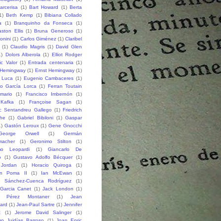
arcerisa
(1)
Bart Howard
(1)
Berta
1)
Beth Kemp
(1)
Bibiana Collado
a
(1)
Branquinho da Fonseca
(1)
ston Ellis
(1)
Bruna Generoso
(1)
onini
(1)
Carlos Giménez
(1)
Claribel
(1)
Claudio Magris
(1)
David Glen
1)
Dolors Alberola
(1)
Elliot Rodger
ic Valor
(1)
Entrada centenaria
(1)
 Hemingway
(1)
Ernst Hemingway
(1)
e Luca
(1)
Eugenio Cambaceres
(1)
co García Lorca
(1)
Ferran Toutain
amario
(1)
Francisco Imbernón
(1)
 Kafka
(1)
Françoise Sagan
(1)
ic Sentandreu Gallego
(1)
Friedrich
che
(1)
Gabriel Bibiloni
(1)
Gaspar
1)
Gastón Leroux
(1)
Gene Gnocchi
George Orwell
(1)
Germán
macher
(1)
Geronimo Stilton
(1)
mo Leopardi
(1)
Giancarlo De
o
(1)
Gustavo Adolfo Bécquer
(1)
 Jordan
(1)
Horacio Quiroga
(1)
n Poma II
(1)
Ian McEwan
(1)
o Sánchez-Cuenca Rodríguez
(1)
 Garcia Canet
(1)
Jack London
(1)
 Pérez Montaner
(1)
Jean
lard
(1)
Jean-Paul Sartre
(1)
Jennifer
t
(1)
Jerome David Salinger
(1)
mo Juidías Barroso
(1)
Joan Enric