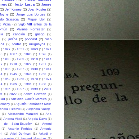
mero
(2)
Héctor Lastra
(2)
James
(2)
Jeff Kinney
(2)
Joan Fuster
(2)
Boyne
(2)
Jorge Luis Borges
(2)
do Sciascia
(2)
Miquel Llor
(2)
o Piglia
(2)
Siglo VIII antes de la
omún
(2)
Viviane Forrester
(2)
gía
(2)
canción
(2)
griego
(2)
s
(2)
judíos
(2)
podcast
(2)
ruso
sos
(2)
teatro
(2)
uruguayos
(2)
1)
1827
(1)
1831
(1)
1863
(1)
1871
86
(1)
1887
(1)
1893
(1)
1896
(1)
1)
1900
(1)
1903
(1)
1910
(1)
1914
17
(1)
1918
(1)
1922
(1)
1931
(1)
1)
1935
(1)
1937
(1)
1939
(1)
1941
44
(1)
1945
(1)
1946
(1)
1953
(1)
1)
1959
(1)
1966
(1)
1970
(1)
1974
84
(1)
1985
(1)
1986
(1)
1988
(1)
1)
1995
(1)
1997
(1)
1999
(1)
2001
15
(1)
2022
(1)
Achim Seiffarth
(1)
lau
(1)
Adelaida García Morales
(1)
Alemany
(1)
Agustín Fernández Mallo
jandra Pizarnik
(1)
Alejandra Vallejo-
(1)
Alessandro Manzoni
(1)
Ana
1)
Andrea Vitali
(1)
Angela Davis
(1)
e de Saint-Exupéry
(1)
Antoni
(1)
Antonio Prohias
(1)
Antonio
hi
(1)
Ariel Dorfman
(1)
Arkadi y
trugatsky
(1)
Armand Mattelart
(1)