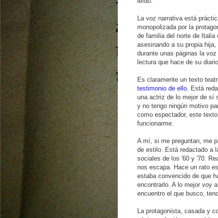
leído.
La voz narrativa está práct
monopolizada por la protago
de familia del norte de Itali
asesinando a su propia hija,
durante unas páginas la voz a
lectura que hace de su diario
Es claramente un texto teatr
testimonio de ello
. Está red
una actriz de lo mejor de sí
y no tengo ningún motivo pa
como espectador, este texto
funcionarme.
A mí, si me preguntan, me p
de estilo. Está redactado a 
sociales de los '60 y '70. R
nos escapa. Hace un rato e
estaba convencido de que ha
encontrarlo. A lo mejor voy 
encuentro el que busco, tend
La protagonista, casada y c