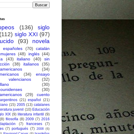
tas
opeos
(136)
siglo
(112)
siglo XXI
(97)
ducido
(93)
novela
españoles
(70)
catalán
mujeres
(48)
inglés
(44)
ía
(43)
italiano
(40)
sin
cción
(38)
italianos
(35)
oamericanos
(34)
mericanos
(34)
ensayo
valencianos
(32)
llano
(30)
dounidenses
(30)
eamericanos
(29)
cuento
argentinos
(21)
español
(21)
ciano
(15)
2005
(13)
catalanes
iteratura juvenil
(10)
Educación
glo XIX
(9)
literatura infantil
(9)
(8)
filosofía
(8)
2009
(7)
2016
daptación
(7)
franceses
(7)
ses
(7)
portugués
(7)
2008
(6)
6)
Raymond Carver
(6)
brasileños