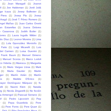
(1)
Joan Maragall
(1)
Joanot
ll
(1)
Joe Haldeman
(1)
Jordi Julià
rge Icaza
(1)
Josep Ballester
(1)
Piera
(1)
Josep Pla
(1)
Josep
 Aragó
(1)
José T. Pérez Romero
(1)
ngel Mañas
(1)
Juan Carlos Onetti
an Estarellas
(1)
Juana Dolores
o Casanova
(1)
Judith Butler
(1)
orres
(1)
Laura Ingalls Wilder
(1)
do Díaz
(1)
Leonor Moreira
(1)
Lima
(1)
Lola Gponzález Montolío
(1)
 Fatio
(1)
Luigi Micarelli
(1)
Luis
del Carmen
(1)
Luisa Guerrini
(1)
 Frank Baum
(1)
Manuel Gimeno
1)
Manuel Scorza
(1)
Marco Lodoli
co Videtta
(1)
Maresca
(1)
Margarita
ro
(1)
Mario Vargas Llosa
(1)
Mark
(1)
Marta Gautier
(1)
Martin
ger
(1)
Martín Adán
(1)
Martín
ós
(1)
Matilde D'Errico
(1)
mayor Domínguez Márquez
(1)
N.
lli
(1)
Naomi Klein
(1)
Natalia
rg
(1)
Nicola Zingarelli
(1)
No ficción
ia Armengol
(1)
Pascual Serrano
(1)
if
(1)
Pedro Lipcovich
(1)
Pep
r
(1)
Pepa Guardiola
(1)
Pere
s
(1)
Pere Fonts
(1)
Pere Quart
(1)
K. Dick
(1)
Pilar Fernández Moya
(1)