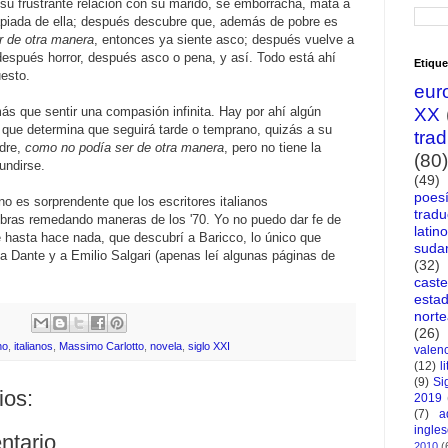
 su frustrante relación con su marido, se emborracha, mata a
e apiada de ella; después descubre que, además de pobre es
r de otra manera
, entonces ya siente asco; después vuelve a
después horror, después asco o pena, y así. Todo está ahí
Etique
uesto.
eur
ás que sentir una compasión infinita. Hay por ahí algún
XX
, que determina que seguirá tarde o temprano, quizás a su
tra
dre,
como no podía ser de otra manera
, pero no tiene la
(80)
undirse.
(49)
poes
o es sorprendente que los escritores italianos
tradu
bras remedando maneras de los '70. Yo no puedo dar fe de
latin
que hasta hace nada, que descubrí a Baricco, lo único que
suda
a Dante y a Emilio Salgari (apenas leí algunas páginas de
(32)
caste
esta
nort
(26)
no
,
italianos
,
Massimo Carlotto
,
novela
,
siglo XXI
valen
(12)
l
(9)
Si
ios:
2019
(7)
a
ingle
ntario
2010
(