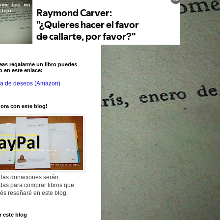
eas regalarme un libro puedes
o en este enlace:
ta de deseos (Amazon)
ora con este blog!
 las donaciones serán
adas para comprar libros que
és reseñaré en este blog.
 este blog