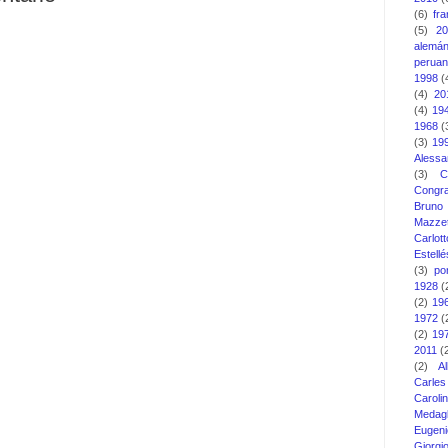
(6)
fr
(5)
2
alemá
perua
1998
(
(4)
20
(4)
19
1968
(
(3)
19
Alessa
(3)
C
Congra
Bruno
Mazzet
Carlott
Estellé
(3)
po
1928
(
(2)
19
1972
(
(2)
19
2011
(
(2)
A
Carle
Carol
Medagl
Eugeni
Giorg