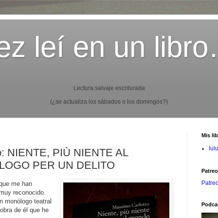
z leí en un libr
Lectura salvaje escriturada
(¿se actualiza los sábados o los domingos?)
Mis li
lul
o: NIENTE, PIÙ NIENTE AL
LOGO PER UN DELITO
Patre
Patre
 que me han
o muy reconocido.
un monólogo teatral
Podca
 obra de él que he