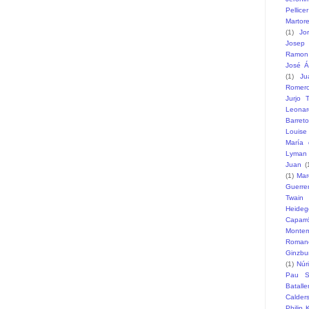
Pellicer
Martore
(1)
Jo
Josep 
Ramon
José Á
(1)
Ju
Romer
Jurjo T
Leonar
Barreto
Louise
María 
Lyman
Juan
(
(1)
Mar
Guerre
Twain
Heideg
Caparr
Monte
Romane
Ginzbu
(1)
Núr
Pau S
Batalle
Calder
Philip 