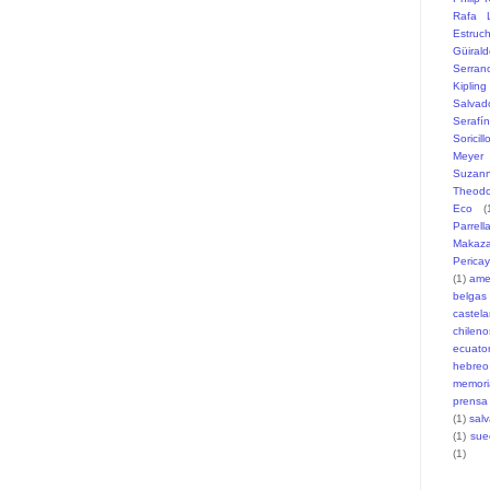
Rafa L
Estruc
Güiral
Serran
Kipling
Salvad
Serafí
Soricill
Meyer
Suzann
Theodo
Eco
(
Parrell
Makaz
Pericay
(1)
ame
belgas
castel
chileno
ecuato
hebreo
memori
prensa
(1)
sal
(1)
sue
(1)