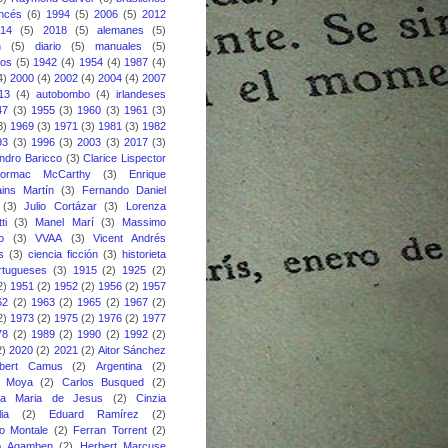
ancés
(6)
1994
(5)
2006
(5)
2012
014
(5)
2018
(5)
alemanes
(5)
n
(5)
diario
(5)
manuales
(5)
nos
(5)
1942
(4)
1954
(4)
1987
(4)
4)
2000
(4)
2002
(4)
2004
(4)
2007
13
(4)
autobombo
(4)
irlandeses
47
(3)
1955
(3)
1960
(3)
1961
(3)
3)
1969
(3)
1971
(3)
1981
(3)
1982
93
(3)
1996
(3)
2003
(3)
2017
(3)
ndro Baricco
(3)
Clarice Lispector
ormac McCarthy
(3)
Enrique
ins Martín
(3)
Fernando Daniel
(3)
Julio Cortázar
(3)
Lorenza
ti
(3)
Manel Marí
(3)
Massimo
o
(3)
VVAA
(3)
Vicent Andrés
s
(3)
ciencia ficción
(3)
historieta
rtugueses
(3)
1915
(2)
1925
(2)
2)
1951
(2)
1952
(2)
1956
(2)
1957
62
(2)
1963
(2)
1965
(2)
1967
(2)
2)
1973
(2)
1975
(2)
1976
(2)
1977
78
(2)
1989
(2)
1990
(2)
1992
(2)
2)
2020
(2)
2021
(2)
Aitor Sánchez
lbert Camus
(2)
Argentina
(2)
s Moya
(2)
Carlos Busqued
(2)
ina Maria de Jesus
(2)
Cinzia
ia
(2)
Eduard Ramírez
(2)
o Montale
(2)
Ferran Torrent
(2)
io Agamben
(2)
Herbert Marcuse