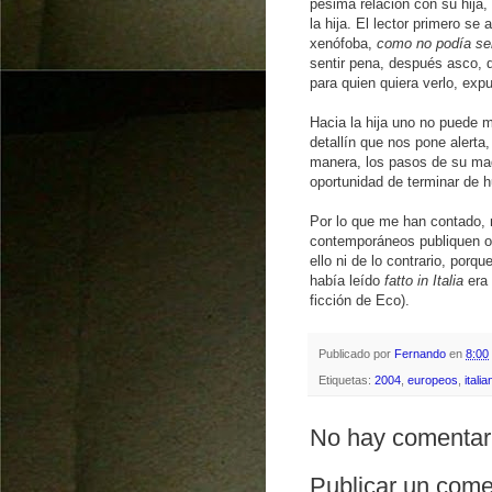
pésima relación con su hija,
la hija. El lector primero s
xenófoba,
como no podía se
sentir pena, después asco, 
para quien quiera verlo, exp
Hacia la hija uno no puede m
detallín que nos pone alerta
manera, los pasos de su ma
oportunidad de terminar de h
Por lo que me han contado, n
contemporáneos publiquen o
ello ni de lo contrario, por
había leído
fatto in Italia
era 
ficción de Eco).
Publicado por
Fernando
en
8:00
Etiquetas:
2004
,
europeos
,
italia
No hay comentar
Publicar un come