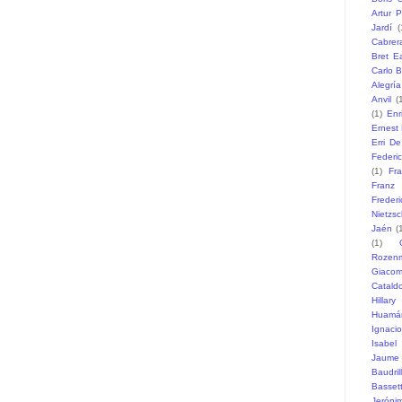
Artur P
Jardí
(
Cabrer
Bret Ea
Carlo B
Alegría
Anvil
(
(1)
Enr
Ernest
Erri D
Federi
(1)
Fr
Franz
Freder
Nietzs
Jaén
(
(1)
Rozen
Giaco
Catald
Hillary
Huamá
Ignaci
Isabel
Jaume
Baudril
Basset
Jeróni