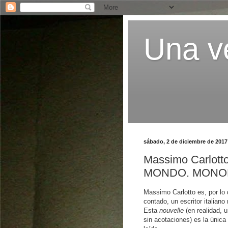
Una ve
sábado, 2 de diciembre de 2017
Massimo Carlott
MONDO. MONO
Massimo Carlotto es, por lo
contado, un escritor italian
Esta
nouvelle
(en realidad, 
sin acotaciones) es la única