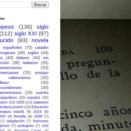
tas
opeos
(136)
siglo
(112)
siglo XXI
(97)
ducido
(93)
novela
españoles
(70)
catalán
mujeres
(48)
inglés
(44)
ía
(43)
italiano
(40)
sin
cción
(38)
italianos
(35)
oamericanos
(33)
mericanos
(33)
ensayo
valencianos
(32)
llano
(30)
dounidenses
(30)
eamericanos
(29)
cuento
argentinos
(20)
español
(20)
ciano
(15)
2005
(13)
catalanes
iteratura juvenil
(10)
Educación
teratura infantil
(9)
2019
(8)
 XIX
(8)
filosofía
(8)
2009
(7)
(7)
adaptación
(7)
franceses
gleses
(7)
portugués
(7)
2008
010
(6)
Raymond Carver
(6)