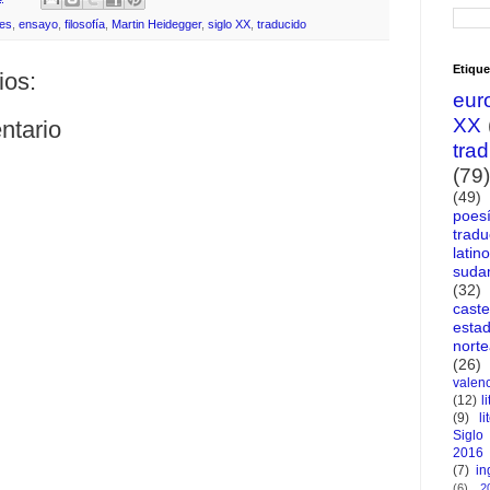
es
,
ensayo
,
filosofía
,
Martin Heidegger
,
siglo XX
,
traducido
Etique
ios:
eur
XX
ntario
tra
(79)
(49)
poes
tradu
latin
suda
(32)
caste
esta
nort
(26)
valen
(12)
l
(9)
li
Siglo
2016
(7)
in
(6)
2