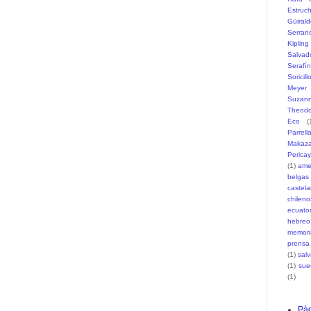
Estruc
Güiral
Serran
Kipling
Salvad
Serafí
Soricill
Meyer
Suzann
Theodo
Eco
(
Parrell
Makaz
Pericay
(1)
ame
belgas
castel
chileno
ecuato
hebreo
memori
prensa
(1)
sal
(1)
sue
(1)
Pàg