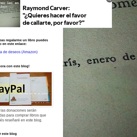
eas regalarme un libro puedes
o en este enlace:
ta de deseos (Amazon)
ora con este blog!
 las donaciones serán
adas para comprar libros que
és reseñaré en este blog.
 este blog