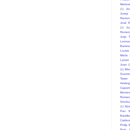
Martore
(1)
Jo
Josep 
Ramon
José Á
(1)
Ju
Romer
Jurjo T
Leonar
Barreto
Louise
María 
Lyman
Juan
(
(1)
Mar
Guerre
Twain
Heideg
Caparr
Monte
Romane
Ginzbu
(1)
Núr
Pau S
Batalle
Calder
Philip 
Rafa L