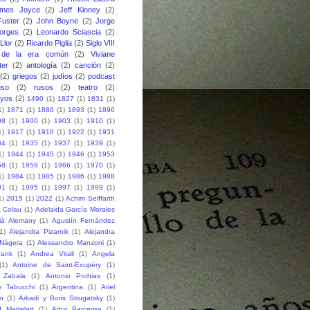
ames Joyce
(2)
Jeff Kinney
(2)
uster
(2)
John Boyne
(2)
Jorge
orges
(2)
Leonardo Sciascia
(2)
Llor
(2)
Ricardo Piglia
(2)
Siglo VIII
 de la era común
(2)
Viviane
ter
(2)
antología
(2)
canción
(2)
(2)
griegos
(2)
judíos
(2)
podcast
uso
(2)
rusos
(2)
teatro
(2)
ayos
(2)
1490
(1)
1827
(1)
1831
(1)
1)
1871
(1)
1886
(1)
1893
(1)
1896
98
(1)
1900
(1)
1903
(1)
1910
(1)
1)
1917
(1)
1918
(1)
1922
(1)
1931
34
(1)
1935
(1)
1937
(1)
1939
(1)
1)
1944
(1)
1945
(1)
1946
(1)
1953
58
(1)
1959
(1)
1966
(1)
1970
(1)
1)
1984
(1)
1985
(1)
1986
(1)
1988
91
(1)
1995
(1)
1997
(1)
1999
(1)
1)
2015
(1)
2022
(1)
Achim Seiffarth
 Colau
(1)
Adelaida García Morales
ià Alemany
(1)
Agustín Fernández
1)
Alejandra Pizarnik
(1)
Alejandra
-Nágera
(1)
Alessandro Manzoni
(1)
rank
(1)
Andrea Vitali
(1)
Angela
(1)
Antoine de Saint-Exupéry
(1)
 Zabala
(1)
Antonio Prohias
(1)
o Tabucchi
(1)
Argentina
(1)
Ariel
n
(1)
Arkadi y Boris Strugatsky
(1)
 Mattelart
(1)
Artur Parcerisa
(1)