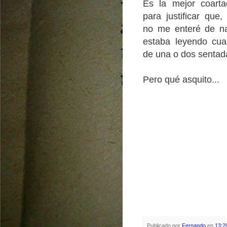
Es la mejor coart
para justificar que,
no me enteré de n
estaba leyendo cua
de una o dos sentad
Pero qué asquito...
Publicado por
Fernando
en
13:2