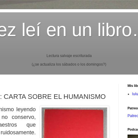
z leí en un libr
Lectura salvaje escriturada
(¿se actualiza los sábados o los domingos?)
Mis li
lul
ger: CARTA SOBRE EL HUMANISMO
mismo leyendo
Patre
Patre
 no conservo,
estros que
Podca
 ruidosamente.