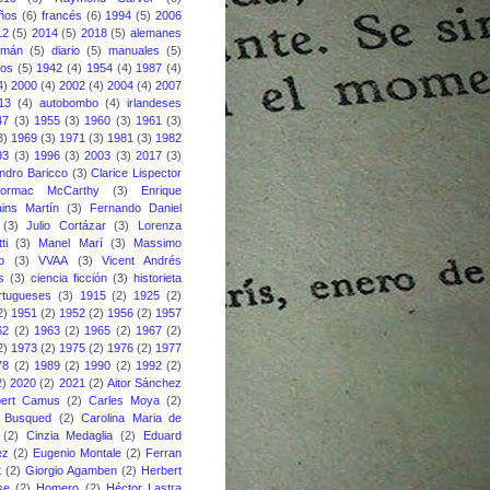
eños
(6)
francés
(6)
1994
(5)
2006
12
(5)
2014
(5)
2018
(5)
alemanes
emán
(5)
diario
(5)
manuales
(5)
nos
(5)
1942
(4)
1954
(4)
1987
(4)
4)
2000
(4)
2002
(4)
2004
(4)
2007
13
(4)
autobombo
(4)
irlandeses
47
(3)
1955
(3)
1960
(3)
1961
(3)
3)
1969
(3)
1971
(3)
1981
(3)
1982
93
(3)
1996
(3)
2003
(3)
2017
(3)
ndro Baricco
(3)
Clarice Lispector
ormac McCarthy
(3)
Enrique
ins Martín
(3)
Fernando Daniel
(3)
Julio Cortázar
(3)
Lorenza
ti
(3)
Manel Marí
(3)
Massimo
o
(3)
VVAA
(3)
Vicent Andrés
s
(3)
ciencia ficción
(3)
historieta
rtugueses
(3)
1915
(2)
1925
(2)
2)
1951
(2)
1952
(2)
1956
(2)
1957
62
(2)
1963
(2)
1965
(2)
1967
(2)
2)
1973
(2)
1975
(2)
1976
(2)
1977
78
(2)
1989
(2)
1990
(2)
1992
(2)
2)
2020
(2)
2021
(2)
Aitor Sánchez
bert Camus
(2)
Carles Moya
(2)
s Busqued
(2)
Carolina Maria de
(2)
Cinzia Medaglia
(2)
Eduard
ez
(2)
Eugenio Montale
(2)
Ferran
t
(2)
Giorgio Agamben
(2)
Herbert
se
(2)
Homero
(2)
Héctor Lastra