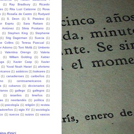
h
(1)
Ray Bradbury
(1)
Ricardo
des
(1)
Rita Luzi Catizone
(1)
Rosa
o
(1)
Rosalía de Castro
(1)
Rudyard
(1)
S. Deon
(1)
S. Pistolesi
(1)
or Espriu
(1)
Sara Rattaro
(1)
n Antúnez
(1)
Silvia Positano
(1)
o
(1)
Stephen King
(1)
Stephenie
(1)
Stig Dagerman
(1)
Suecia
(1)
e Collins
(1)
Teresa Pascual
(1)
r Adorno
(1)
Toni Mollá
(1)
Umberto
1)
Valentina Orengo
(1)
Valeria
a
(1)
William Golding
(1)
Xabier
aga
(1)
Xavier Casp
(1)
Xavier
(1)
Yuval Noah Harari
(1)
aforismo
ricanos
(1)
asiáticos
(1)
baleares
(1)
(1)
canadienses
(1)
caribeños
(1)
ano
(1)
centroamericanos
(1)
s
(1)
cubanos
(1)
diccionarios
(1)
rianos
(1)
gallego
(1)
gallegos
(1)
(1)
israelíes
(1)
limeños
(1)
as
(1)
neerlandés
(1)
política
(1)
(1)
psicología
(1)
religión
(1)
revista
vadoreños
(1)
siglo XV
(1)
sociología
co
(1)
suecos
(1)
suizos
(1)
vascos
ina d'inici