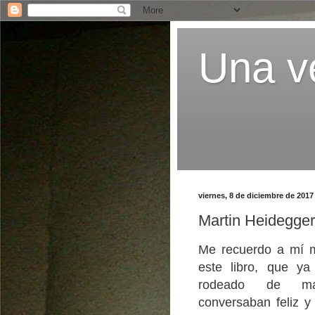
Una ve
viernes, 8 de diciembre de 2017
Martin Heideg
Me recuerdo a mí 
este libro, que ya
rodeado de ma
conversaban feliz y