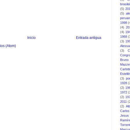
brasil
(5)
20
(5)
al
perua
1998
(
(4)
20
(4)
19
1968
(
Inicio
Entrada antigua
(3)
19
ios (Atom)
Alessa
(3)
C
Congra
Bruno
Mazzet
Carlott
Estellé
(3)
po
1928
(
(2)
19
1972
(
(2)
19
2011
(
(2)
Al
Carlo
Jesus
Ramír
Torren
Marcu