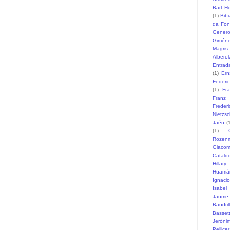
Bart H
(1)
Bib
da Fon
Gener
Gimén
Magris
Alberol
Entrad
(1)
Ern
Federi
(1)
Fr
Franz
Freder
Nietzs
Jaén
(
(1)
Rozen
Giaco
Catald
Hillary
Huamá
Ignaci
Isabel
Jaume
Baudril
Basset
Jeróni
Pellicer