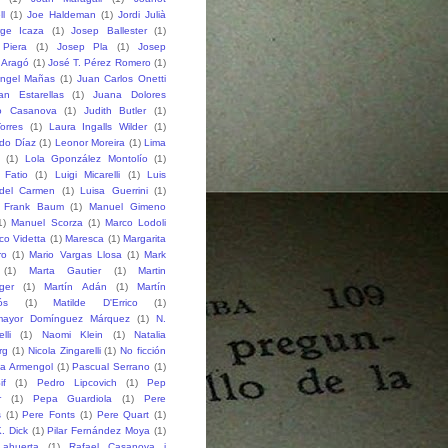
ll
(1)
Joe Haldeman
(1)
Jordi Julià
rge Icaza
(1)
Josep Ballester
(1)
Piera
(1)
Josep Pla
(1)
Josep
 Aragó
(1)
José T. Pérez Romero
(1)
ngel Mañas
(1)
Juan Carlos Onetti
an Estarellas
(1)
Juana Dolores
o Casanova
(1)
Judith Butler
(1)
orres
(1)
Laura Ingalls Wilder
(1)
do Díaz
(1)
Leonor Moreira
(1)
Lima
(1)
Lola Gponzález Montolío
(1)
 Fatio
(1)
Luigi Micarelli
(1)
Luis
del Carmen
(1)
Luisa Guerrini
(1)
 Frank Baum
(1)
Manuel Gimeno
1)
Manuel Scorza
(1)
Marco Lodoli
co Videtta
(1)
Maresca
(1)
Margarita
ro
(1)
Mario Vargas Llosa
(1)
Mark
(1)
Marta Gautier
(1)
Martin
ger
(1)
Martín Adán
(1)
Martín
ós
(1)
Matilde D'Errico
(1)
mayor Domínguez Márquez
(1)
N.
lli
(1)
Naomi Klein
(1)
Natalia
rg
(1)
Nicola Zingarelli
(1)
No ficción
ia Armengol
(1)
Pascual Serrano
(1)
if
(1)
Pedro Lipcovich
(1)
Pep
r
(1)
Pepa Guardiola
(1)
Pere
s
(1)
Pere Fonts
(1)
Pere Quart
(1)
K. Dick
(1)
Pilar Fernández Moya
(1)
ahuerta
(1)
Rafael Casanova i