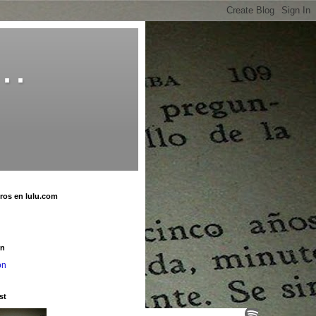
o…
bros en lulu.com
u
on
on
st