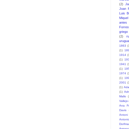
(2)
J
Joan F
Luis B
Miquel 
antes
Forres
griego
(2)
r
urugu
1863
(
(1)
18
1914
(
(1)
19
1941
(
(1)
19
1974
(
(1)
19
2001
(
(1)
Ada
(1)
Adr
Mallo
(
Vallejo
Ana F
Davis
Antoni
Antoni
Dorfma
Armand