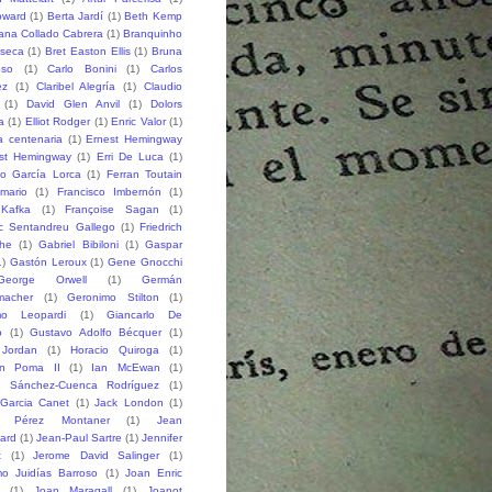
oward
(1)
Berta Jardí
(1)
Beth Kemp
iana Collado Cabrera
(1)
Branquinho
seca
(1)
Bret Easton Ellis
(1)
Bruna
oso
(1)
Carlo Bonini
(1)
Carlos
ez
(1)
Claribel Alegría
(1)
Claudio
(1)
David Glen Anvil
(1)
Dolors
a
(1)
Elliot Rodger
(1)
Enric Valor
(1)
a centenaria
(1)
Ernest Hemingway
st Hemingway
(1)
Erri De Luca
(1)
co García Lorca
(1)
Ferran Toutain
amario
(1)
Francisco Imbernón
(1)
 Kafka
(1)
Françoise Sagan
(1)
ic Sentandreu Gallego
(1)
Friedrich
che
(1)
Gabriel Bibiloni
(1)
Gaspar
1)
Gastón Leroux
(1)
Gene Gnocchi
George Orwell
(1)
Germán
macher
(1)
Geronimo Stilton
(1)
mo Leopardi
(1)
Giancarlo De
o
(1)
Gustavo Adolfo Bécquer
(1)
 Jordan
(1)
Horacio Quiroga
(1)
n Poma II
(1)
Ian McEwan
(1)
o Sánchez-Cuenca Rodríguez
(1)
 Garcia Canet
(1)
Jack London
(1)
 Pérez Montaner
(1)
Jean
lard
(1)
Jean-Paul Sartre
(1)
Jennifer
t
(1)
Jerome David Salinger
(1)
mo Juidías Barroso
(1)
Joan Enric
(1)
Joan Maragall
(1)
Joanot