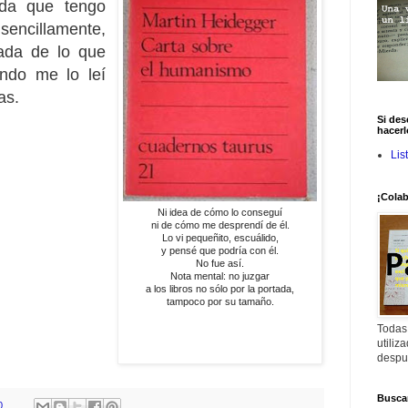
ada que tengo
 sencillamente,
ada de lo que
ndo me lo leí
as.
Si des
hacerl
Lis
¡Colab
Ni idea de cómo lo conseguí
ni de cómo me desprendí de él.
Lo vi pequeñito, escuálido,
y pensé que podría con él.
No fue así.
Nota mental: no juzgar
a los libros no sólo por la portada,
tampoco por su tamaño.
Todas
utiliz
despu
Buscar
0