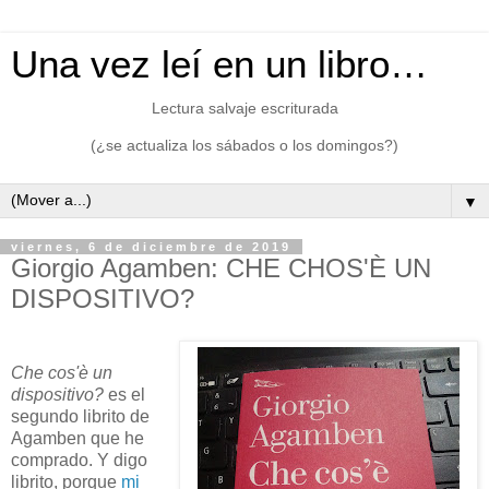
Una vez leí en un libro…
Lectura salvaje escriturada
(¿se actualiza los sábados o los domingos?)
▼
viernes, 6 de diciembre de 2019
Giorgio Agamben: CHE CHOS'È UN
DISPOSITIVO?
Che cos'è un
dispositivo?
es el
segundo librito de
Agamben que he
comprado. Y digo
librito, porque
mi