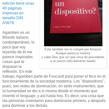
edición tiene unas
40 páginas
impresas en
tamaño DIN
A5678
.
Agamben es un
filósofo italiano
contemporáneo, lo
poco que voy
Éste también me lo compré por Amazon.
leyendo de él me
Aunque parezca mentira,
parece inspirador,
y sabe Dios que sin que sirva de precedente,
a un precio ridículamente barato.
cosas que te
disparan la
reflexión. En este
trabajo, Agamben parte de Foucault para poner el foco en el
funcionamiento de la sociedad moderna. Los "dispositivos",
pues, son redes de dominación, en tanto instrumentos, que
la humanidad se dio a si misma desde el momento que
inventó el lenguaje, y así hasta hoy. Es decir, una cosa que
las personas inventaron para dominarse primero, y después
para dominar a los demás.