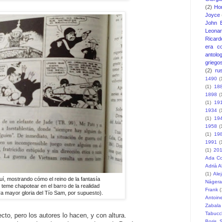
(2)
Ho
Joyce
John 
Leonar
Ricard
era c
antolo
griego
(2)
ru
1490
(
(1)
18
1898
(
(1)
19
1934
(
(1)
19
1958
(
(1)
19
1991
(
(1)
20
Ada Co
Adrià 
(1)
Ale
uí, mostrando cómo el reino de la fantasía
Nágera
 teme chapotear en el barro de la realidad
Frank
(
ra mayor gloria del Tío Sam, por supuesto).
Antoin
Zabala
Tabucc
cto, pero los autores lo hacen, y con altura.
Boris S