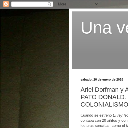
Una ve
sábado, 20 de enero de 2018
Ariel Dorfman y
PATO DONALD.
COLONIALISM
Cuando se estrenó
El rey le
contaba con 20 añitos y con
lecturas sencillas, como el
M