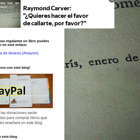
eas regalarme un libro puedes
o en este enlace:
ta de deseos (Amazon)
ora con este blog!
 las donaciones serán
adas para comprar libros que
és reseñaré en este blog.
 este blog