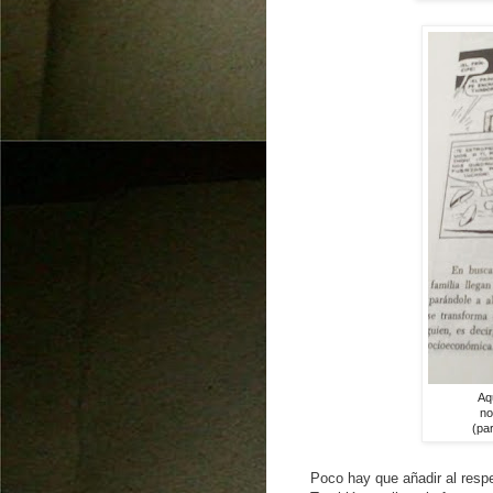
Aq
no
(pa
Poco hay que añadir al respe