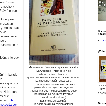
 en Bolivia
o
tre pecho y
 león
fue que
o
, Góngora),
er osaban
s y malos eran
Si des
o los
hacerl
cuperaban su
Lis
 pero
turalmente, a
¡Colab
 león, y lo que
.
Me lo trajo un tío una vez que vino de visita.
En Argentina teníamos la vieja
edición de tapas blancas,
n" intitulado
que no sobrevivió a la mudanza internacional.
un
La encuadernación, espantosa:
cturas que una
ya se resecó el pegamento y se está
Todas
uierda tiene
partiendo y las hojas despegando
utiliz
(menos mal que me gusta horrores coser
na. Habla más
despu
las páginas de mis libros favoritos
sas que
El
cuando se deterioran).
 de cómo
la
Espantosa es, además,
Buscar
la copia de alguna edición anterior
necesita ser