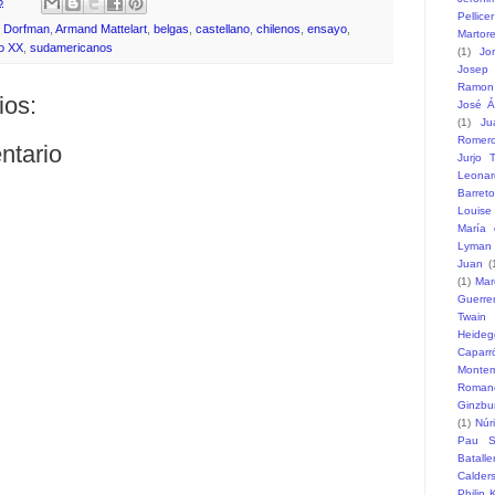
8
Pellicer
l Dorfman
,
Armand Mattelart
,
belgas
,
castellano
,
chilenos
,
ensayo
,
Martore
lo XX
,
sudamericanos
(1)
Jo
Josep 
Ramon
ios:
José Á
(1)
Ju
Romer
ntario
Jurjo T
Leonar
Barreto
Louise
María 
Lyman
Juan
(
(1)
Mar
Guerre
Twain
Heideg
Caparr
Monte
Romane
Ginzbu
(1)
Núr
Pau S
Batalle
Calder
Philip 