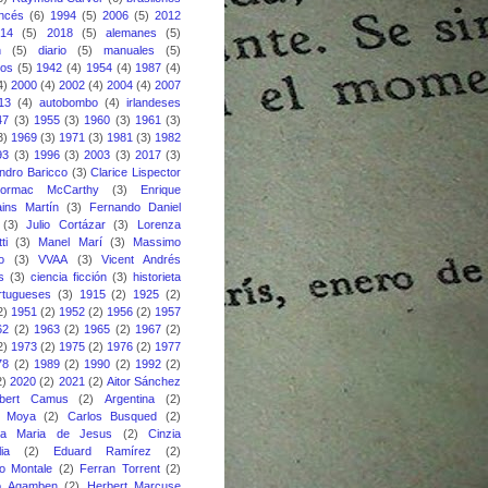
ancés
(6)
1994
(5)
2006
(5)
2012
014
(5)
2018
(5)
alemanes
(5)
n
(5)
diario
(5)
manuales
(5)
nos
(5)
1942
(4)
1954
(4)
1987
(4)
4)
2000
(4)
2002
(4)
2004
(4)
2007
13
(4)
autobombo
(4)
irlandeses
47
(3)
1955
(3)
1960
(3)
1961
(3)
3)
1969
(3)
1971
(3)
1981
(3)
1982
93
(3)
1996
(3)
2003
(3)
2017
(3)
ndro Baricco
(3)
Clarice Lispector
ormac McCarthy
(3)
Enrique
ins Martín
(3)
Fernando Daniel
(3)
Julio Cortázar
(3)
Lorenza
ti
(3)
Manel Marí
(3)
Massimo
o
(3)
VVAA
(3)
Vicent Andrés
s
(3)
ciencia ficción
(3)
historieta
rtugueses
(3)
1915
(2)
1925
(2)
2)
1951
(2)
1952
(2)
1956
(2)
1957
62
(2)
1963
(2)
1965
(2)
1967
(2)
2)
1973
(2)
1975
(2)
1976
(2)
1977
78
(2)
1989
(2)
1990
(2)
1992
(2)
2)
2020
(2)
2021
(2)
Aitor Sánchez
lbert Camus
(2)
Argentina
(2)
s Moya
(2)
Carlos Busqued
(2)
ina Maria de Jesus
(2)
Cinzia
ia
(2)
Eduard Ramírez
(2)
o Montale
(2)
Ferran Torrent
(2)
io Agamben
(2)
Herbert Marcuse