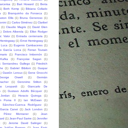
arcerisa
(1)
Bart Howard
(1)
Berta
1)
Beth Kemp
(1)
Bibiana Collado
a
(1)
Branquinho da Fonseca
(1)
ston Ellis
(1)
Bruna Generoso
(1)
onini
(1)
Carlos Giménez
(1)
Claribel
(1)
Claudio Magris
(1)
David Glen
1)
Dolors Alberola
(1)
Elliot Rodger
ic Valor
(1)
Entrada centenaria
(1)
 Hemingway
(1)
Ernst Hemingway
(1)
e Luca
(1)
Eugenio Cambaceres
(1)
co García Lorca
(1)
Ferran Toutain
amario
(1)
Francisco Imbernón
(1)
 Kafka
(1)
Françoise Sagan
(1)
ic Sentandreu Gallego
(1)
Friedrich
che
(1)
Gabriel Bibiloni
(1)
Gaspar
1)
Gastón Leroux
(1)
Gene Gnocchi
George Orwell
(1)
Germán
macher
(1)
Geronimo Stilton
(1)
mo Leopardi
(1)
Giancarlo De
o
(1)
Gustavo Adolfo Bécquer
(1)
 Jordan
(1)
Horacio Quiroga
(1)
n Poma II
(1)
Ian McEwan
(1)
o Sánchez-Cuenca Rodríguez
(1)
 Garcia Canet
(1)
Jack London
(1)
 Pérez Montaner
(1)
Jean
lard
(1)
Jean-Paul Sartre
(1)
Jennifer
t
(1)
Jerome David Salinger
(1)
mo Juidías Barroso
(1)
Joan Enric