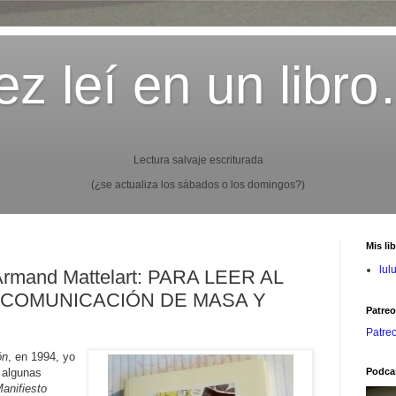
z leí en un libr
Lectura salvaje escriturada
(¿se actualiza los sábados o los domingos?)
Mis li
lul
 Armand Mattelart: PARA LEER AL
 COMUNICACIÓN DE MASA Y
Patre
O
Patre
ón
, en 1994, yo
 algunas
Podca
anifiesto