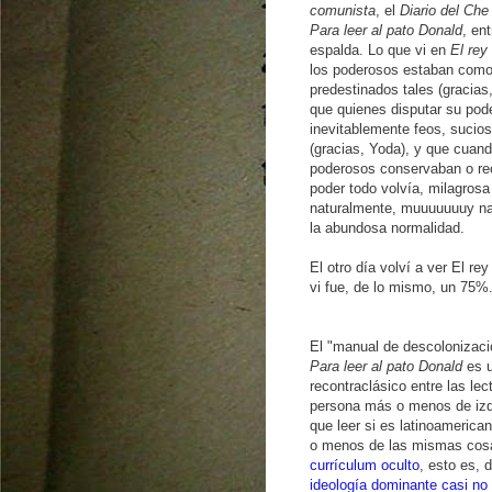
comunista
, el
Diario del Che
Para leer al pato Donald
, en
espalda. Lo que vi en
El rey
los poderosos estaban com
predestinados tales (gracias
que quienes disputar su pod
inevitablemente feos, sucio
(gracias, Yoda), y que cuand
poderosos conservaban o re
poder todo volvía, milagrosa
naturalmente, muuuuuuuy na
la abundosa normalidad.
El otro día volví a ver El rey
vi fue, de lo mismo, un 75%
El "manual de descolonizació
Para leer al pato Donald
es 
recontraclásico entre las le
persona más o menos de izq
que leer si es latinoamerica
o menos de las mismas co
currículum oculto
, esto es,
ideología dominante casi no 