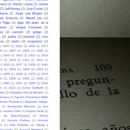
mero
(2)
Héctor Lastra
(2)
James
(2)
Jeff Kinney
(2)
Joan Fuster
(2)
Boyne
(2)
Jorge Luis Borges
(2)
do Sciascia
(2)
Miquel Llor
(2)
o Piglia
(2)
Siglo VIII antes de la
omún
(2)
Viviane Forrester
(2)
gía
(2)
canción
(2)
griego
(2)
s
(2)
judíos
(2)
podcast
(2)
ruso
sos
(2)
teatro
(2)
uruguayos
(2)
1)
1827
(1)
1831
(1)
1863
(1)
1871
86
(1)
1887
(1)
1893
(1)
1896
(1)
1)
1900
(1)
1903
(1)
1910
(1)
1914
17
(1)
1918
(1)
1922
(1)
1931
(1)
1)
1935
(1)
1937
(1)
1939
(1)
1941
44
(1)
1945
(1)
1946
(1)
1953
(1)
1)
1959
(1)
1966
(1)
1970
(1)
1974
84
(1)
1985
(1)
1986
(1)
1988
(1)
1)
1995
(1)
1997
(1)
1999
(1)
2001
15
(1)
2022
(1)
Achim Seiffarth
(1)
lau
(1)
Adelaida García Morales
(1)
Alemany
(1)
Agustín Fernández Mallo
jandra Pizarnik
(1)
Alejandra Vallejo-
(1)
Alessandro Manzoni
(1)
Ana
1)
Andrea Vitali
(1)
Angela Davis
(1)
e de Saint-Exupéry
(1)
Antoni
(1)
Antonio Prohias
(1)
Antonio
hi
(1)
Ariel Dorfman
(1)
Arkadi y
trugatsky
(1)
Armand Mattelart
(1)