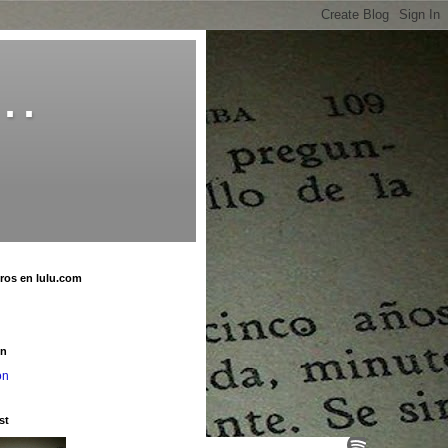
o…
bros en lulu.com
u
on
on
st