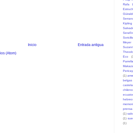
Rafa L
Estruc
Güiral
Serran
Kipling
Salvad
Serafí
Soricill
Meyer
Inicio
Entrada antigua
Suzann
Theodo
ios (Atom)
Eco
(
Parrell
Makaz
Pericay
(1)
ame
belgas
castel
chileno
ecuato
hebreo
memori
prensa
(1)
sal
(1)
sue
(1)