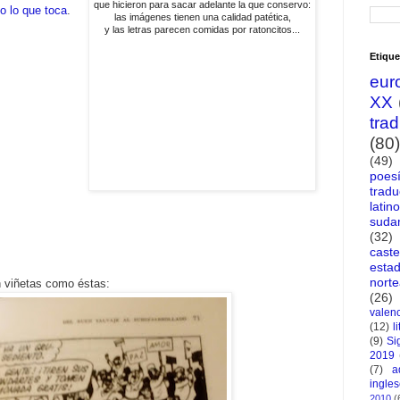
que hicieron para sacar adelante la que conservo:
do lo que toca
.
las imágenes tienen una calidad patética,
y las letras parecen comidas por ratoncitos...
Etique
eur
XX
tra
(80)
(49)
poes
tradu
latin
suda
(32)
caste
esta
nort
n viñetas como éstas:
(26)
valen
(12)
l
(9)
Si
2019
(7)
a
ingle
2010
(