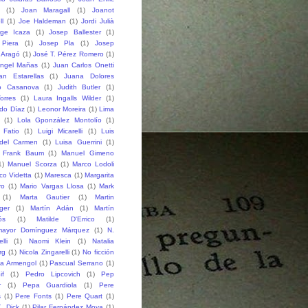
(1)
Joan Maragall
(1)
Joanot
ll
(1)
Joe Haldeman
(1)
Jordi Julià
rge Icaza
(1)
Josep Ballester
(1)
Piera
(1)
Josep Pla
(1)
Josep
 Aragó
(1)
José T. Pérez Romero
(1)
ngel Mañas
(1)
Juan Carlos Onetti
an Estarellas
(1)
Juana Dolores
o Casanova
(1)
Judith Butler
(1)
orres
(1)
Laura Ingalls Wilder
(1)
do Díaz
(1)
Leonor Moreira
(1)
Lima
(1)
Lola Gponzález Montolío
(1)
 Fatio
(1)
Luigi Micarelli
(1)
Luis
del Carmen
(1)
Luisa Guerrini
(1)
 Frank Baum
(1)
Manuel Gimeno
1)
Manuel Scorza
(1)
Marco Lodoli
co Videtta
(1)
Maresca
(1)
Margarita
ro
(1)
Mario Vargas Llosa
(1)
Mark
(1)
Marta Gautier
(1)
Martin
ger
(1)
Martín Adán
(1)
Martín
ós
(1)
Matilde D'Errico
(1)
mayor Domínguez Márquez
(1)
N.
lli
(1)
Naomi Klein
(1)
Natalia
rg
(1)
Nicola Zingarelli
(1)
No ficción
ia Armengol
(1)
Pascual Serrano
(1)
if
(1)
Pedro Lipcovich
(1)
Pep
r
(1)
Pepa Guardiola
(1)
Pere
s
(1)
Pere Fonts
(1)
Pere Quart
(1)
K. Dick
(1)
Pilar Fernández Moya
(1)