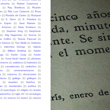
ahuerta
(1)
Rafael Casanova i
h
(1)
Ray Bradbury
(1)
Ricardo
des
(1)
Rita Luzi Catizone
(1)
Rosa
o
(1)
Rosalía de Castro
(1)
Rudyard
(1)
S. Deon
(1)
S. Pistolesi
(1)
or Espriu
(1)
Sara Rattaro
(1)
n Antúnez
(1)
Silvia Positano
(1)
o
(1)
Stephen King
(1)
Stephenie
(1)
Stig Dagerman
(1)
Suecia
(1)
e Collins
(1)
Teresa Pascual
(1)
r Adorno
(1)
Toni Mollá
(1)
Umberto
1)
Valentina Orengo
(1)
Valeria
a
(1)
William Golding
(1)
Xabier
aga
(1)
Xavier Casp
(1)
Xavier
(1)
Yuval Noah Harari
(1)
aforismo
ricanos
(1)
asiáticos
(1)
baleares
(1)
(1)
canadienses
(1)
caribeños
(1)
ano
(1)
centroamericanos
(1)
s
(1)
cubanos
(1)
diccionarios
(1)
rianos
(1)
gallego
(1)
gallegos
(1)
(1)
israelíes
(1)
limeños
(1)
as
(1)
neerlandés
(1)
política
(1)
(1)
psicología
(1)
religión
(1)
revista
vadoreños
(1)
siglo XV
(1)
sociología
co
(1)
suecos
(1)
suizos
(1)
vascos