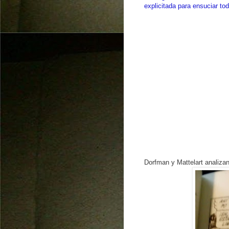
explicitada para ensuciar to
Dorfman y Mattelart analiza