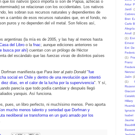
en que
los nativos
(poco importa si son de Papúa, aztecas o
Artur P
eterminado) se relacionan con los occidentales. Los nativos
Jardí
(
ndo, les sobran sus recursos naturales y dependientes de
Cabrer
ven a cambio de esos recursos naturales que, en el fondo, no
Bret Ea
son puros y no dependen del vil metal. Son felices así,
Carlo B
Alegría
Anvil
(
(1)
Enr
es argentinas (la mía es de 2005, y las hay al menos hasta
Ernest
Casa del Libro
o la
fnac
; aunque ediciones anteriores se
Erri D
se busca por ahí
) cuentan con un prólogo de Héctor
Federi
nta del escándalo que las
fuerzas vivas
de distintos países
(1)
Fr
Franz
Freder
e Dorfman manifiesta que
Para leer al pato Donald
"
fue
Nietzs
Jaén
(
ha social en Chile y dentro de una revolución que intentó
(1)
diez días, en el calor de la lucha por la supervivencia
". Y sí,
Rozen
 cuando parecía que todo podía cambiar y después llegó
Giaco
aliados yanquis. Así funciona.
Catald
Hillary
s, pues, un libro perfecto, ni muchísimo menos. Pero aporta
Huamá
on mucho menos talento y seriedad que Dorfman y
Ignaci
 puta neoliberal se transforma en un gurú amado por los
Isabel
Jaume
.
Baudril
Basset
Jeróni