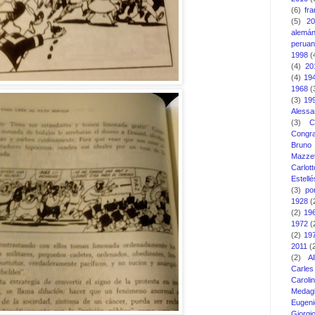
(6)
fr
(5)
2
alemá
perua
1998
(
(4)
20
(4)
19
1968
(
(3)
19
Alessa
(3)
C
Congra
Bruno
Mazzet
Carlott
Estellé
(3)
po
1928
(
(2)
19
1972
(
(2)
19
2011
(
(2)
A
Carle
Carol
Medagl
Eugeni
Giorg