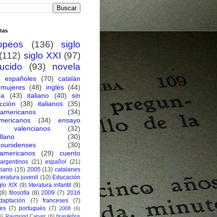
tas
opeos
(136)
siglo
(112)
siglo XXI
(97)
ducido
(93)
novela
españoles
(70)
catalán
mujeres
(48)
inglés
(44)
ía
(43)
italiano
(40)
sin
cción
(38)
italianos
(35)
oamericanos
(34)
mericanos
(34)
ensayo
valencianos
(32)
llano
(30)
dounidenses
(30)
eamericanos
(29)
cuento
argentinos
(21)
español
(21)
ciano
(15)
2005
(13)
catalanes
iteratura juvenil
(10)
Educación
glo XIX
(9)
literatura infantil
(9)
(8)
filosofía
(8)
2009
(7)
2016
daptación
(7)
franceses
(7)
ses
(7)
portugués
(7)
2008
(6)
6)
Raymond Carver
(6)
brasileños