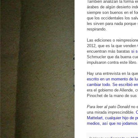
También analizan la forma 
árabes de algún desierto ind
siempre son buenos en el fo
que los occidentales los sal
les sirven para nada porque 
respirando.
Las ediciones o reimpresion
2012, que es la que venden
encuentran más baratas
si 
Schmucler que da buena cue
impulsaron contra este libro.
Hay una entrevista en la qu
escrito en un momento de luc
cambiar todo. Se escribió en 
era el gobierno de Allende,
Pinochet de la mano de sus 
Para leer al pato Donald
no e
una mirada imprescindible.
C
Mattelart, cualquier hijo de
medios, así que no jodamos