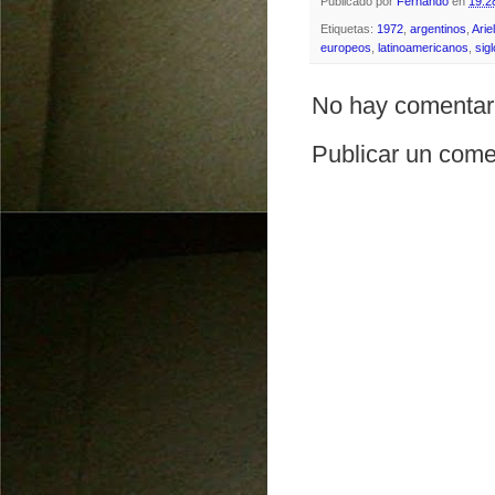
Publicado por
Fernando
en
19:2
Etiquetas:
1972
,
argentinos
,
Arie
europeos
,
latinoamericanos
,
sig
No hay comentar
Publicar un come