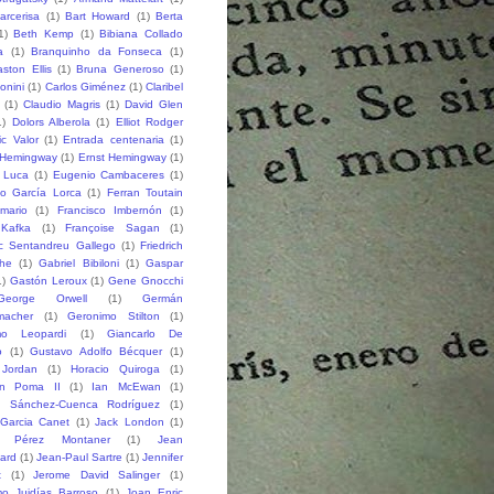
arcerisa
(1)
Bart Howard
(1)
Berta
1)
Beth Kemp
(1)
Bibiana Collado
a
(1)
Branquinho da Fonseca
(1)
ston Ellis
(1)
Bruna Generoso
(1)
onini
(1)
Carlos Giménez
(1)
Claribel
(1)
Claudio Magris
(1)
David Glen
1)
Dolors Alberola
(1)
Elliot Rodger
ic Valor
(1)
Entrada centenaria
(1)
 Hemingway
(1)
Ernst Hemingway
(1)
e Luca
(1)
Eugenio Cambaceres
(1)
co García Lorca
(1)
Ferran Toutain
amario
(1)
Francisco Imbernón
(1)
 Kafka
(1)
Françoise Sagan
(1)
ic Sentandreu Gallego
(1)
Friedrich
che
(1)
Gabriel Bibiloni
(1)
Gaspar
1)
Gastón Leroux
(1)
Gene Gnocchi
George Orwell
(1)
Germán
macher
(1)
Geronimo Stilton
(1)
mo Leopardi
(1)
Giancarlo De
o
(1)
Gustavo Adolfo Bécquer
(1)
 Jordan
(1)
Horacio Quiroga
(1)
n Poma II
(1)
Ian McEwan
(1)
o Sánchez-Cuenca Rodríguez
(1)
 Garcia Canet
(1)
Jack London
(1)
 Pérez Montaner
(1)
Jean
lard
(1)
Jean-Paul Sartre
(1)
Jennifer
t
(1)
Jerome David Salinger
(1)
mo Juidías Barroso
(1)
Joan Enric