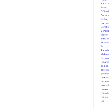
Rafa L
Estruc
Güiral
Serran
Kipling
Salvad
Serafí
Soricill
Meyer
Suzann
Theodo
Eco
(
Parrell
Makaz
Pericay
(1)
ame
belgas
castel
chileno
ecuato
hebreo
memori
prensa
(1)
sal
(1)
sue
(1)