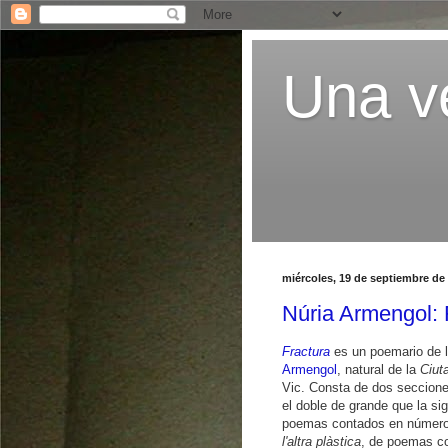
Una ve
miércoles, 19 de septiembre de
Núria Armengol
Fractura
es un poemario de l
Armengol
, natural de la
Ciut
Vic. Consta de dos seccion
el doble de grande que la si
poemas contados en número
l'altra plàstica
, de poemas co