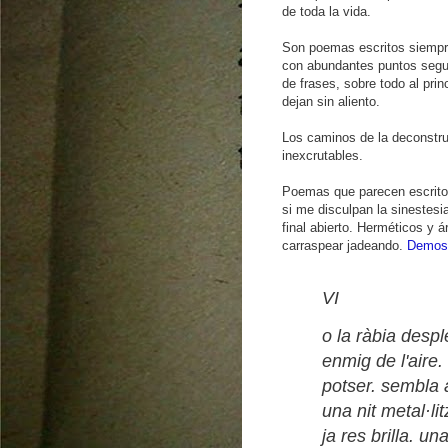
de toda la vida.
Son poemas escritos siempr
con abundantes puntos segu
de frases, sobre todo al prin
dejan sin aliento.
Los caminos de la deconstr
inexcrutables.
Poemas que parecen escrit
si me disculpan la sinestesi
final abierto. Herméticos y á
carraspear jadeando.
Demost
VI
o la ràbia despl
enmig de l'aire. 
potser. sembla 
una nit metal·li
ja res brilla. u