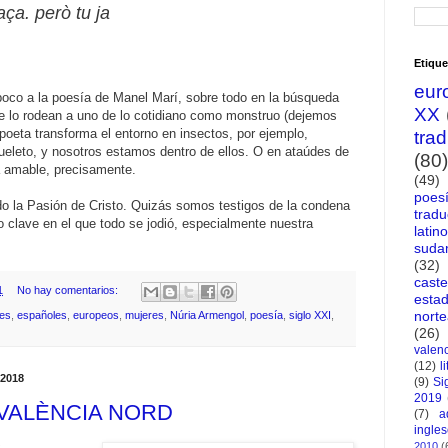
ça. però tu ja
.
Etique
eur
oco a la poesía de Manel Marí, sobre todo en la búsqueda
XX
 lo rodean a uno de lo cotidiano como monstruo (dejemos
poeta transforma el entorno en insectos, por ejemplo,
tra
leto, y nosotros estamos dentro de ellos. O en ataúdes de
(80)
a amable, precisamente.
(49)
poes
do la Pasión de Cristo. Quizás somos testigos de la condena
tradu
 clave en el que todo se jodió, especialmente nuestra
latin
suda
(32)
caste
1
No hay comentarios:
esta
nort
nes
,
españoles
,
europeos
,
mujeres
,
Núria Armengol
,
poesía
,
siglo XXI
,
(26)
valen
(12)
l
 2018
(9)
Si
2019
: VALÈNCIA NORD
(7)
a
ingle
2010
(