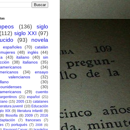
tas
opeos
(136)
siglo
(112)
siglo XXI
(97)
ducido
(93)
novela
españoles
(70)
catalán
mujeres
(48)
inglés
(44)
ía
(43)
italiano
(40)
sin
cción
(38)
italianos
(35)
oamericanos
(34)
mericanos
(34)
ensayo
valencianos
(32)
llano
(30)
dounidenses
(30)
eamericanos
(29)
cuento
argentinos
(21)
español
(21)
ciano
(15)
2005
(13)
catalanes
iteratura juvenil
(10)
Educación
glo XIX
(9)
literatura infantil
(9)
(8)
filosofía
(8)
2009
(7)
2016
daptación
(7)
franceses
(7)
ses
(7)
portugués
(7)
2008
(6)
6)
Raymond Carver
(6)
brasileños