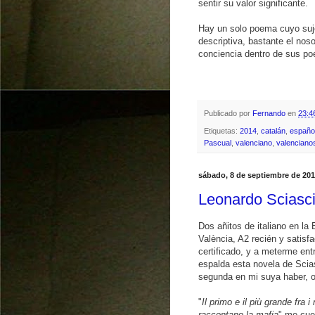
sentir su valor significante.
Hay un solo poema cuyo suje
descriptiva, bastante el nos
conciencia dentro de sus po
Publicado por
Fernando
en
23:4
Etiquetas:
2014
,
catalán
,
españo
Pascual
,
valenciano
,
valenciano
sábado, 8 de septiembre de 20
Leonardo Scias
Dos añitos de italiano en la
València, A2 recién y satisf
certificado, y a meterme ent
espalda esta novela de Scias
segunda en mi suya haber, o
"
Il primo e il più grande fra 
raccontano la mafia
" me cue