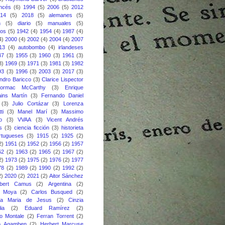
ancés
(6)
1994
(5)
2006
(5)
2012
014
(5)
2018
(5)
alemanes
(5)
n
(5)
diario
(5)
manuales
(5)
nos
(5)
1942
(4)
1954
(4)
1987
(4)
4)
2000
(4)
2002
(4)
2004
(4)
2007
13
(4)
autobombo
(4)
irlandeses
47
(3)
1955
(3)
1960
(3)
1961
(3)
3)
1969
(3)
1971
(3)
1981
(3)
1982
93
(3)
1996
(3)
2003
(3)
2017
(3)
ndro Baricco
(3)
Clarice Lispector
ormac McCarthy
(3)
Enrique
ins Martín
(3)
Fernando Daniel
(3)
Julio Cortázar
(3)
Lorenza
ti
(3)
Manel Marí
(3)
Massimo
o
(3)
VVAA
(3)
Vicent Andrés
s
(3)
ciencia ficción
(3)
historieta
rtugueses
(3)
1915
(2)
1925
(2)
2)
1951
(2)
1952
(2)
1956
(2)
1957
62
(2)
1963
(2)
1965
(2)
1967
(2)
2)
1973
(2)
1975
(2)
1976
(2)
1977
78
(2)
1989
(2)
1990
(2)
1992
(2)
2)
2020
(2)
2021
(2)
Aitor Sánchez
lbert Camus
(2)
Argentina
(2)
s Moya
(2)
Carlos Busqued
(2)
ina Maria de Jesus
(2)
Cinzia
ia
(2)
Eduard Ramírez
(2)
o Montale
(2)
Ferran Torrent
(2)
io Agamben
(2)
Herbert Marcuse