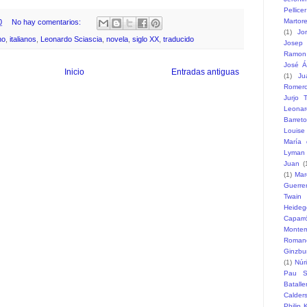
Pellicer
Martore
0
No hay comentarios:
(1)
Jo
no
,
italianos
,
Leonardo Sciascia
,
novela
,
siglo XX
,
traducido
Josep 
Ramon
José Á
Inicio
Entradas antiguas
(1)
Ju
Romer
Jurjo T
Leonar
Barreto
Louise
María 
Lyman
Juan
(
(1)
Mar
Guerre
Twain
Heideg
Caparr
Monte
Romane
Ginzbu
(1)
Núr
Pau S
Batalle
Calder
Philip 