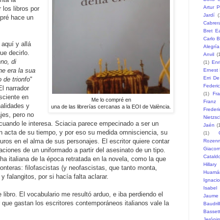
Artur P
 los libros por
Jardí
(
mpré hace un
Cabrer
Bret Ea
Carlo B
aquí y allá
Alegría
ue decirlo.
Anvil
(
no, di
(1)
Enr
he era la sua
Ernest
Erri D
o de trionfo
"
Federi
El narrador
(1)
Fr
sciente en
Me lo compré en
Franz
nalidades y
una de las librerías cercanas a la EOI de València.
Freder
jes, pero no
Nietzs
 cuando le interesa. Sciacia parece empecinado a ser un
Jaén
(
an acta de su tiempo, y por eso su medida omnisciencia, su
(1)
curos en el alma de sus personajes. El escritor quiere contar
Rozen
Giaco
gaciones de un uniformado a partir del asesinato de un tipo.
Catald
a italiana de la época retratada en la novela, como la que
Hillary
ronteras: filofascistas (y neofascistas, que tanto monta,
Huamá
falangitos, por si hacía falta aclarar.
Ignaci
Isabel
ibro. El vocabulario me resultó arduo, e iba perdiendo el
Jaume
r que gastan los escritores contemporáneos italianos vale la
Baudril
Basset
Jeróni