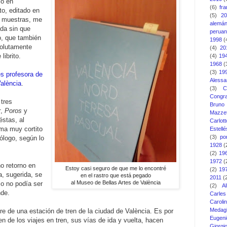
o en
(6)
fr
to, editado en
(5)
2
a muestras, me
alemá
ada sin que
perua
o, que también
1998
(
solutamente
(4)
20
librito.
(4)
19
1968
(
(3)
19
es profesora de
Alessa
València
.
(3)
C
Congra
 tres
Bruno
r
,
Poros
y
Mazzet
éstas, al
Carlott
ema muy cortito
Estellé
(3)
po
ólogo, según lo
1928
(
(2)
19
1972
(
o retorno en
Estoy casi seguro de que me lo encontré
(2)
19
, sugerida, se
en el rastro que está pegado
2011
(
al Museo de Bellas Artes de València
mo no podía ser
(2)
A
nde.
Carle
Carol
Medagl
e de una estación de tren de la ciudad de València. Es por
Eugeni
gen de los viajes en tren, sus vías de ida y vuelta, hacen
Giorg