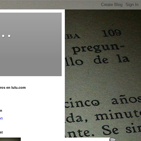
o…
bros en lulu.com
u
on
on
st