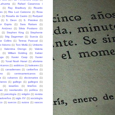
ahuerta
(1)
Rafael Casanova i
h
(1)
Ray Bradbury
(1)
Ricardo
des
(1)
Rita Luzi Catizone
(1)
Rosa
o
(1)
Rosalía de Castro
(1)
Rudyard
(1)
S. Deon
(1)
S. Pistolesi
(1)
or Espriu
(1)
Sara Rattaro
(1)
n Antúnez
(1)
Silvia Positano
(1)
o
(1)
Stephen King
(1)
Stephenie
(1)
Stig Dagerman
(1)
Suecia
(1)
e Collins
(1)
Teresa Pascual
(1)
r Adorno
(1)
Toni Mollá
(1)
Umberto
1)
Valentina Orengo
(1)
Valeria
a
(1)
William Golding
(1)
Xabier
aga
(1)
Xavier Casp
(1)
Xavier
(1)
Yuval Noah Harari
(1)
aforismo
ricanos
(1)
asiáticos
(1)
baleares
(1)
(1)
canadienses
(1)
caribeños
(1)
ano
(1)
centroamericanos
(1)
s
(1)
cubanos
(1)
diccionarios
(1)
rianos
(1)
gallego
(1)
gallegos
(1)
(1)
israelíes
(1)
limeños
(1)
as
(1)
neerlandés
(1)
política
(1)
(1)
psicología
(1)
religión
(1)
revista
vadoreños
(1)
siglo XV
(1)
sociología
co
(1)
suecos
(1)
suizos
(1)
vascos