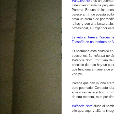
València Nord
es un poemari
valenciano bastante pequeñi
Paterna. Es una de las poc
parece a mí, de poesía edit
haya un premio de por medi
la hay y con una factura ab
profesional, a juzgar por este 
La autora, Teresa Pascual, 
Filosofía en un Instituto de 
El poemario está dividido en
secciones:
La voluntat de di
València Nord
. Por fuera de 
principio de todo hay un po
que funciona a manera de pr
veo yo.
Parece que hay mucho etern
este poemario. Con esta idea
abre y se cierra el libro. Co
de otra manera, mira por dó
València Nord
alude al nombr
ello que, aquí y allá, la ima