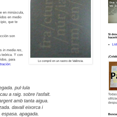
e en minúscula,
idos en medio
cipio, que te
Si des
ucción son
hacerl
Lis
os
in media res
,
a teórica. Y con
¡Colab
ridos, para
Lo compré en un rastro de València.
ración
:
egada. pul·lula
cau a raig. sobre l'asfalt.
Todas
utiliz
argent amb tanta aigua.
despu
tzada. davall eixorca i
na espasa. apagada.
Buscar