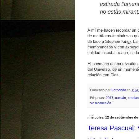
estirada t'amena
no estàs mirant
A mí me hacen recordar un p
de metáforas impiadosas que
de lado a Stephen King). La 
membranosos y con exoesque
calidad insectal, o sea, nad
El poemario acaba revisitan
del Universo, de un momento
relación con Dios.
Publicado por
Fernando
en
19:4
Etiquetas:
2017
,
catalán
,
catala
sin traducción
miércoles, 12 de septiembre de
Teresa Pascual