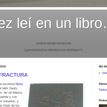
z leí en un libr
Lectura salvaje escriturada
(¿se actualiza los sábados o los domingos?)
 2018
Mis li
lul
: FRACTURA
a escritora
Núria
Patre
at dels Sants
,
Patre
es,
fer nit blanca
,
guiente y con
Podca
s romanos, y
n título de los