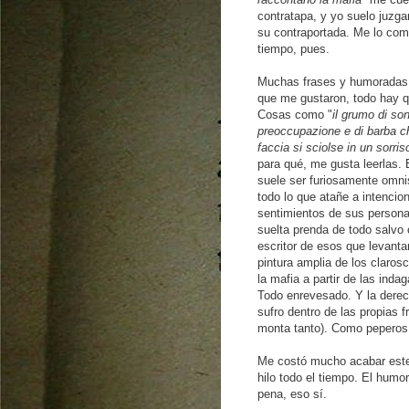
contratapa, y yo suelo juzgar
su contraportada. Me lo co
tiempo, pues.
Muchas frases y humoradas 
que me gustaron, todo hay q
Cosas como "
il grumo di son
preoccupazione e di barba c
faccia si sciolse in un sorris
para qué, me gusta leerlas. 
suele ser furiosamente omni
todo lo que atañe a intencio
sentimientos de sus persona
suelta prenda de todo salvo
escritor de esos que levant
pintura amplia de los claros
la mafia a partir de las inda
Todo enrevesado. Y la derech
sufro dentro de las propias f
monta tanto). Como peperos y 
Me costó mucho acabar este l
hilo todo el tiempo. El humo
pena, eso sí.