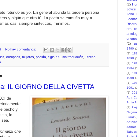
(2)
Ho
Joyce
to rotundo es yo. En general abunda la tercera persona
John 
otros y algún que otro tú. La poeta se camufla muy a
Leonar
emas casi siempre sintéticos, mínimos.
Ricard
era c
antolo
griego
(2)
ru
1490
(
6
No hay comentarios:
(1)
18
les
,
europeos
,
mujeres
,
poesía
,
siglo XXI
,
sin traducción
,
Teresa
1898
(
s
(1)
19
1934
(
(1)
19
18
1958
(
(1)
19
cia: IL GIORNO DELLA CIVETTA
1991
(
(1)
20
Ada Co
 EOI de
Adrià 
actoriamente
(1)
Ale
re pecho y
Nágera
cia, la
Frank
(
 sea.
Antoin
Zabala
i romanzi che
Tabucc
nta la
Boris S