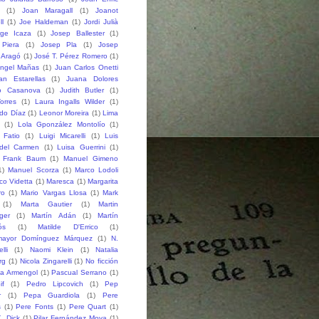
(1)
Joan Maragall
(1)
Joanot
ll
(1)
Joe Haldeman
(1)
Jordi Julià
rge Icaza
(1)
Josep Ballester
(1)
Piera
(1)
Josep Pla
(1)
Josep
 Aragó
(1)
José T. Pérez Romero
(1)
ngel Mañas
(1)
Juan Carlos Onetti
an Estarellas
(1)
Juana Dolores
o Casanova
(1)
Judith Butler
(1)
orres
(1)
Laura Ingalls Wilder
(1)
do Díaz
(1)
Leonor Moreira
(1)
Lima
(1)
Lola Gponzález Montolío
(1)
 Fatio
(1)
Luigi Micarelli
(1)
Luis
del Carmen
(1)
Luisa Guerrini
(1)
 Frank Baum
(1)
Manuel Gimeno
1)
Manuel Scorza
(1)
Marco Lodoli
co Videtta
(1)
Maresca
(1)
Margarita
ro
(1)
Mario Vargas Llosa
(1)
Mark
(1)
Marta Gautier
(1)
Martin
ger
(1)
Martín Adán
(1)
Martín
ós
(1)
Matilde D'Errico
(1)
mayor Domínguez Márquez
(1)
N.
lli
(1)
Naomi Klein
(1)
Natalia
rg
(1)
Nicola Zingarelli
(1)
No ficción
ia Armengol
(1)
Pascual Serrano
(1)
if
(1)
Pedro Lipcovich
(1)
Pep
r
(1)
Pepa Guardiola
(1)
Pere
s
(1)
Pere Fonts
(1)
Pere Quart
(1)
K. Dick
(1)
Pilar Fernández Moya
(1)