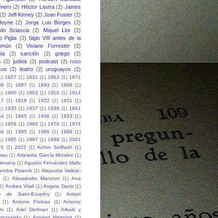
mero
(2)
Héctor Lastra
(2)
James
(2)
Jeff Kinney
(2)
Joan Fuster
(2)
Boyne
(2)
Jorge Luis Borges
(2)
do Sciascia
(2)
Miquel Llor
(2)
o Piglia
(2)
Siglo VIII antes de la
omún
(2)
Viviane Forrester
(2)
gía
(2)
canción
(2)
griego
(2)
s
(2)
judíos
(2)
podcast
(2)
ruso
sos
(2)
teatro
(2)
uruguayos
(2)
1)
1827
(1)
1831
(1)
1863
(1)
1871
86
(1)
1887
(1)
1893
(1)
1896
(1)
1)
1900
(1)
1903
(1)
1910
(1)
1914
17
(1)
1918
(1)
1922
(1)
1931
(1)
1)
1935
(1)
1937
(1)
1939
(1)
1941
44
(1)
1945
(1)
1946
(1)
1953
(1)
1)
1959
(1)
1966
(1)
1970
(1)
1974
84
(1)
1985
(1)
1986
(1)
1988
(1)
1)
1995
(1)
1997
(1)
1999
(1)
2001
15
(1)
2022
(1)
Achim Seiffarth
(1)
lau
(1)
Adelaida García Morales
(1)
Alemany
(1)
Agustín Fernández Mallo
jandra Pizarnik
(1)
Alejandra Vallejo-
(1)
Alessandro Manzoni
(1)
Ana
1)
Andrea Vitali
(1)
Angela Davis
(1)
e de Saint-Exupéry
(1)
Antoni
(1)
Antonio Prohias
(1)
Antonio
hi
(1)
Ariel Dorfman
(1)
Arkadi y
trugatsky
(1)
Armand Mattelart
(1)