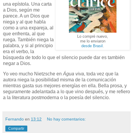
una epístola. Una carta
a Dios, según me
parece. A un Dios que
niega y al que habla
como a una expareja, al
que enfrenta, al que
Lo compré nuevo,
ruega. También niega la
me lo enviaron
palabra, y si al principio
desde Brasil
.
era el verbo, la
búsqueda de todo lo que el silencio puede dar es también
negar a Dios.
Yo veo mucho Nietzsche en
Água viva
, toda vez que la
autora niega la posibilidad misma de la comunicación
mientras gasta sus mejores energías en ella. Bella prosa, y
seguramente adelantada a lo que vino después, y me refiero
a la literatura postmoderna o la poesía del silencio.
Fernando
en
13:12
No hay comentarios:
Compartir