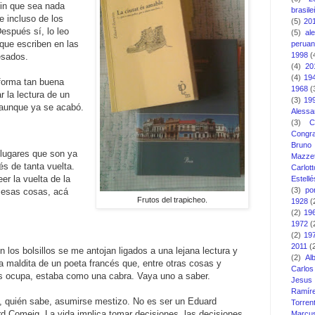
 sin que sea nada
brasil
e incluso de los
(5)
20
espués sí, lo leo
(5)
al
 que escriben en las
perua
1998
(
esados.
(4)
20
(4)
19
forma tan buena
1968
(
r la lectura de un
(3)
19
 aunque ya se acabó.
Alessa
(3)
C
Congra
Bruno
 lugares que son ya
Mazzet
s de tanta vuelta.
Carlott
er la vuelta de la
Estellé
(3)
po
 esas cosas, acá
Frutos del trapicheo.
1928
(
(2)
19
1972
(
(2)
19
2011
(
los bolsillos se me antojan ligados a una lejana lectura y
(2)
Al
a maldita de un poeta francés que, entre otras cosas y
Carlo
s ocupa, estaba como una cabra. Vaya uno a saber.
Jesus
Ramír
, quién sabe, asumirse mestizo. No es ser un Eduard
Torren
 Comeig. La vida implica tomar decisiones, las decisiones
Marcu