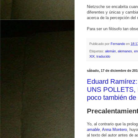
Nietzsche se encabrita cuand
diferentes y únicas y cambi
acerca de la percepción del 
Para ser un filósofo tan obs
Publicado por
Fernando
en
18:1
Etiquetas:
alemán
,
alemanes
,
en
XIX
,
traducido
sábado, 17 de diciembre de 201
Eduard Ramírez
UNS POLLETS, P
poco también d
Precalentamien
Yo, al contrario que la prolo
amable
,
Anna Montero
, huyo
al texto del autor antes de a