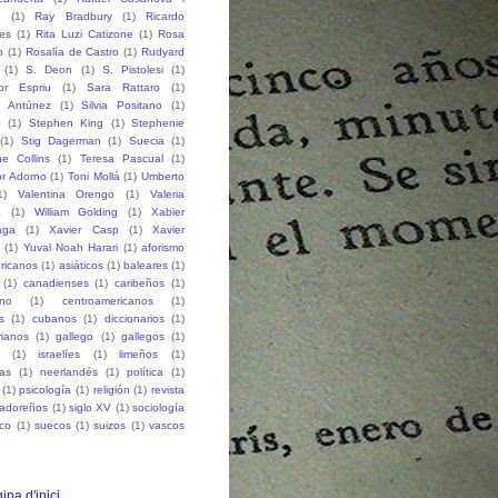
h
(1)
Ray Bradbury
(1)
Ricardo
des
(1)
Rita Luzi Catizone
(1)
Rosa
o
(1)
Rosalía de Castro
(1)
Rudyard
(1)
S. Deon
(1)
S. Pistolesi
(1)
or Espriu
(1)
Sara Rattaro
(1)
n Antúnez
(1)
Silvia Positano
(1)
o
(1)
Stephen King
(1)
Stephenie
(1)
Stig Dagerman
(1)
Suecia
(1)
e Collins
(1)
Teresa Pascual
(1)
r Adorno
(1)
Toni Mollá
(1)
Umberto
1)
Valentina Orengo
(1)
Valeria
a
(1)
William Golding
(1)
Xabier
aga
(1)
Xavier Casp
(1)
Xavier
(1)
Yuval Noah Harari
(1)
aforismo
ricanos
(1)
asiáticos
(1)
baleares
(1)
(1)
canadienses
(1)
caribeños
(1)
ano
(1)
centroamericanos
(1)
s
(1)
cubanos
(1)
diccionarios
(1)
rianos
(1)
gallego
(1)
gallegos
(1)
(1)
israelíes
(1)
limeños
(1)
as
(1)
neerlandés
(1)
política
(1)
(1)
psicología
(1)
religión
(1)
revista
vadoreños
(1)
siglo XV
(1)
sociología
co
(1)
suecos
(1)
suizos
(1)
vascos
ina d'inici