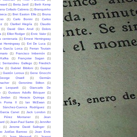
oward
(1)
Berta Jardí
(1)
Beth Kemp
iana Collado Cabrera
(1)
Branquinho
seca
(1)
Bret Easton Ellis
(1)
Bruna
oso
(1)
Carlo Bonini
(1)
Carlos
ez
(1)
Claribel Alegría
(1)
Claudio
(1)
David Glen Anvil
(1)
Dolors
a
(1)
Elliot Rodger
(1)
Enric Valor
(1)
a centenaria
(1)
Ernest Hemingway
st Hemingway
(1)
Erri De Luca
(1)
co García Lorca
(1)
Ferran Toutain
amario
(1)
Francisco Imbernón
(1)
 Kafka
(1)
Françoise Sagan
(1)
ic Sentandreu Gallego
(1)
Friedrich
che
(1)
Gabriel Bibiloni
(1)
Gaspar
1)
Gastón Leroux
(1)
Gene Gnocchi
George Orwell
(1)
Germán
macher
(1)
Geronimo Stilton
(1)
mo Leopardi
(1)
Giancarlo De
o
(1)
Gustavo Adolfo Bécquer
(1)
 Jordan
(1)
Horacio Quiroga
(1)
n Poma II
(1)
Ian McEwan
(1)
o Sánchez-Cuenca Rodríguez
(1)
 Garcia Canet
(1)
Jack London
(1)
 Pérez Montaner
(1)
Jean
lard
(1)
Jean-Paul Sartre
(1)
Jennifer
t
(1)
Jerome David Salinger
(1)
mo Juidías Barroso
(1)
Joan Enric
(1)
Joan Maragall
(1)
Joanot