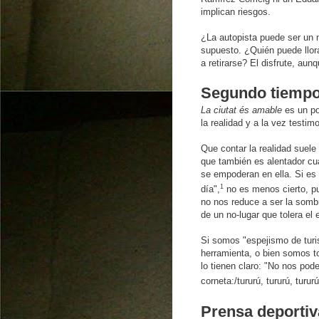
implican riesgos.
¿La autopista puede ser un n
supuesto. ¿Quién puede llora
a retirarse? El disfrute, aunq
Segundo tiemp
La ciutat és amable
es un po
la realidad y a la vez testim
Que contar la realidad suele 
que también es alentador cu
se empoderan en ella. Si es
1
día",
no es menos cierto, pu
no nos reduce a ser la somb
de un no-lugar que tolera el
Si somos "espejismo de tur
herramienta, o bien somos to
lo tienen claro: "No nos pod
corneta:/tururú, tururú, tururú
Prensa deportiv