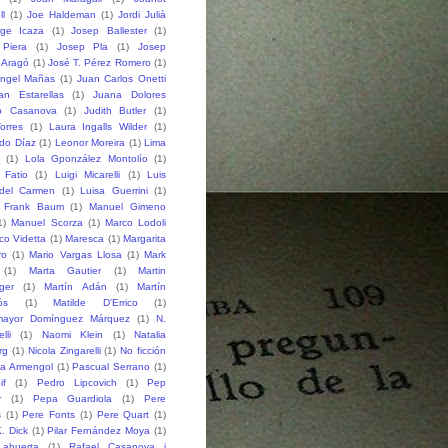
ll
(1)
Joe Haldeman
(1)
Jordi Julià
rge Icaza
(1)
Josep Ballester
(1)
Piera
(1)
Josep Pla
(1)
Josep
 Aragó
(1)
José T. Pérez Romero
(1)
ngel Mañas
(1)
Juan Carlos Onetti
an Estarellas
(1)
Juana Dolores
o Casanova
(1)
Judith Butler
(1)
orres
(1)
Laura Ingalls Wilder
(1)
do Díaz
(1)
Leonor Moreira
(1)
Lima
(1)
Lola Gponzález Montolío
(1)
 Fatio
(1)
Luigi Micarelli
(1)
Luis
del Carmen
(1)
Luisa Guerrini
(1)
 Frank Baum
(1)
Manuel Gimeno
1)
Manuel Scorza
(1)
Marco Lodoli
co Videtta
(1)
Maresca
(1)
Margarita
ro
(1)
Mario Vargas Llosa
(1)
Mark
(1)
Marta Gautier
(1)
Martin
ger
(1)
Martín Adán
(1)
Martín
ós
(1)
Matilde D'Errico
(1)
mayor Domínguez Márquez
(1)
N.
lli
(1)
Naomi Klein
(1)
Natalia
rg
(1)
Nicola Zingarelli
(1)
No ficción
ia Armengol
(1)
Pascual Serrano
(1)
if
(1)
Pedro Lipcovich
(1)
Pep
r
(1)
Pepa Guardiola
(1)
Pere
s
(1)
Pere Fonts
(1)
Pere Quart
(1)
K. Dick
(1)
Pilar Fernández Moya
(1)
ahuerta
(1)
Rafael Casanova i