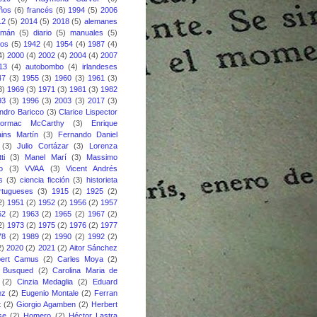
eños
(6)
francés
(6)
1994
(5)
2006
12
(5)
2014
(5)
2018
(5)
alemanes
emán
(5)
diario
(5)
manuales
(5)
nos
(5)
1942
(4)
1954
(4)
1987
(4)
4)
2000
(4)
2002
(4)
2004
(4)
2007
13
(4)
autobombo
(4)
irlandeses
47
(3)
1955
(3)
1960
(3)
1961
(3)
3)
1969
(3)
1971
(3)
1981
(3)
1982
93
(3)
1996
(3)
2003
(3)
2017
(3)
ndro Baricco
(3)
Clarice Lispector
ormac McCarthy
(3)
Enrique
ins Martín
(3)
Fernando Daniel
(3)
Julio Cortázar
(3)
Lorenza
ti
(3)
Manel Marí
(3)
Massimo
o
(3)
VVAA
(3)
Vicent Andrés
s
(3)
ciencia ficción
(3)
historieta
rtugueses
(3)
1915
(2)
1925
(2)
2)
1951
(2)
1952
(2)
1956
(2)
1957
62
(2)
1963
(2)
1965
(2)
1967
(2)
2)
1973
(2)
1975
(2)
1976
(2)
1977
78
(2)
1989
(2)
1990
(2)
1992
(2)
2)
2020
(2)
2021
(2)
Aitor Sánchez
bert Camus
(2)
Carles Moya
(2)
s Busqued
(2)
Carolina Maria de
(2)
Cinzia Medaglia
(2)
Eduard
ez
(2)
Eugenio Montale
(2)
Ferran
t
(2)
Giorgio Agamben
(2)
Herbert
se
(2)
Homero
(2)
Héctor Lastra