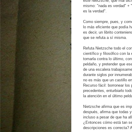
este Nietzsche, qué mal bic
mismo: "nada es verdad" + "
es la verdad".
Como siempre, pues, y como
lo más eficiente que podía 
es decir, un librito contenie
que se refuta a sí misma.
Refuta Nietzsche todo el co
científico y filosófico con l
tomarla contra lo último, con
peldaño, y pretender que es
de una escalera trabajosame
durante siglos por innumera
no es más que un castillo en 
Recurso fácil: borronear los
precedentes, enturbiarlo todo
la atención en el último peld
Nietzsche afirma que es impo
después, afirma que todas y 
incluso a pesar de que ha af
¿Entonces cómo está tan se
descripciones es correcta? A