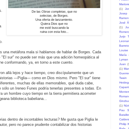
Martore
(1)
Jo
s.
De las
Obras completas
, que no
Josep 
selectas
, de Borges.
Ramon
Una oferta de lanzamiento.
José Á
Quiera Dios que no
a
(1)
Ju
me esté buscando la
ruina con esta foto...
Romer
Jurjo T
o.
Leonar
Barreto
Louise
a es una metáfora mala si hablamos de hablar de Borges. Cada
María 
re "El sur" no puede ser más que una adición homeopática al
Lyman
ene conformando, ya, en torno a este cuento.
Juan
(
(1)
Mar
on allá lejos y hace tiempo, creo discípulamente que un
Guerre
istorias —Piglia— como en Dios mismo. Pero "El sur" tiene
Twain
diferentes, muchas de ellas memorables, qué duda cabe,
Heideg
Caparr
e sólo un Ireneo Funes podría tenerlas presentes a todas. En
Monte
ra un hombre cuyo tiempo en la tierra permitiera acometer
Romane
rgeana biblioteca babeliana...
Ginzbu
(1)
Núr
Pau S
Batalle
ias dentro de incontables lecturas? Me gusta que Piglia le
Calder
utor, pero no parece prudente contabilizar dos historias
Philip 
Rafa L