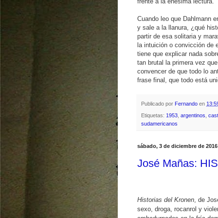
frente a la enésima lectura.
Cuando leo que Dahlmann em
y sale a la llanura, ¿qué h
partir de esa solitaria y mara
la intuición o convicción de
tiene que explicar nada sobr
tan brutal la primera vez q
convencer de que todo lo an
frase final, que todo está un
Publicado por
Fernando
en
13:5
Etiquetas:
1953
,
argentinos
,
cast
sudamericanos
sábado, 3 de diciembre de 2016
José Mañas: H
Historias del Kronen
, de Jo
sexo, droga, rocanrol y viole