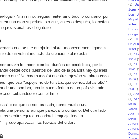
(2)
J
Joan F
Luis B
o-lugar? Ni sí ni no, seguramente, sino todo lo contrario, por
Miquel 
r en una gran superficie sin que, antes o después, lo inviten
antes
ue provisional, es obligatorio.
Forres
griego
o
(2)
r
urugu
emario que se me antoja intimista, reconcentrado, ligado a
1863
(
onio de un voluntario acto de creación sobre ésta.
(1)
18
1914
(
ser crearla lo saben bien los dueños de periódicos, por lo
(1)
19
1941
(
ando desde otros puestos del uso de la palabra hay quienes
(1)
19
 cierto que "No hay mundo/si nuestros ojos/no se abren cada
1974
(
2
es, que ese "espejismo de turistas/que somos/del asfalto"
(1)
19
ra de una sombra, una impune víctima de un país visitado,
2001
(
 exceso cobrándoselo con el timo.
(1)
Ada
(1)
Adr
Mallo
(
istas" o es que no somos nada, como mucho una
Vallejo
da una persona, aunque parezca lo contrario. Del otro lado
Ana F
emos sentir seguros cuando/el lenguaje toca la
Davis
3
",
y que aparezcan las fuerzas del orden.
Antoni
Antoni
a
Dorfma
Armand