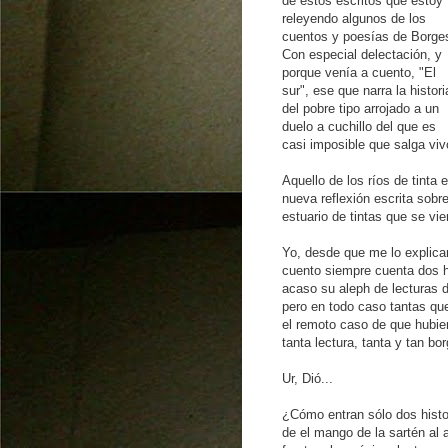
de estos escritos que estoy
releyendo algunos de los
cuentos y poesías de Borge
Con especial delectación, y
porque venía a cuento, "El
sur", ese que narra la histori
del pobre tipo arrojado a un
duelo a cuchillo del que es
casi imposible que salga viv
Aquello de los ríos de tint
nueva reflexión escrita sob
estuario de tintas que se vi
Yo, desde que me lo explicar
cuento siempre cuenta dos h
acaso su aleph de lecturas 
pero en todo caso tantas qu
el remoto caso de que hubie
tanta lectura, tanta y tan bo
Ur, Dió...
¿Cómo entran sólo dos histor
de el mango de la sartén al a