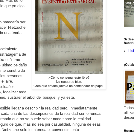
ho. Más de lo
lo que yo diga
 parecería ser
hacer Nietzsche,
ndo una teoría
Si des
hacerl
nocimiento
Lis
a estratagema de
tra el último
e último peldaño
¡Colab
nte construida
bles personas
¿Cómo conseguí este libro?
el aire.
No recuerdo bien.
Creo que estaba junto a un contenedor de papel.
 peldaños
, focalizar toda
año, sustraer el árbol del bosque, y ya está.
sible llegar a describir la realidad pero, inmediatamente
Todas
utiliz
cada una de las descripciones de la realidad son erróneas,
despu
irmado que no se puede saber nada sobre la realidad.
guro de que, más no sea por casualidad, ninguna de esas
 Nietzsche sólo le interesa el convencimiento.
Buscar