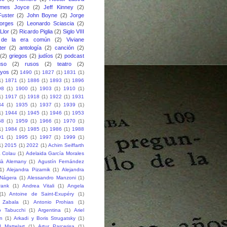
ames Joyce
(2)
Jeff Kinney
(2)
uster
(2)
John Boyne
(2)
Jorge
orges
(2)
Leonardo Sciascia
(2)
Llor
(2)
Ricardo Piglia
(2)
Siglo VIII
 de la era común
(2)
Viviane
ter
(2)
antología
(2)
canción
(2)
(2)
griegos
(2)
judíos
(2)
podcast
uso
(2)
rusos
(2)
teatro
(2)
ayos
(2)
1490
(1)
1827
(1)
1831
(1)
1)
1871
(1)
1886
(1)
1893
(1)
1896
98
(1)
1900
(1)
1903
(1)
1910
(1)
1)
1917
(1)
1918
(1)
1922
(1)
1931
34
(1)
1935
(1)
1937
(1)
1939
(1)
1)
1944
(1)
1945
(1)
1946
(1)
1953
58
(1)
1959
(1)
1966
(1)
1970
(1)
1)
1984
(1)
1985
(1)
1986
(1)
1988
91
(1)
1995
(1)
1997
(1)
1999
(1)
1)
2015
(1)
2022
(1)
Achim Seiffarth
 Colau
(1)
Adelaida García Morales
ià Alemany
(1)
Agustín Fernández
1)
Alejandra Pizarnik
(1)
Alejandra
-Nágera
(1)
Alessandro Manzoni
(1)
rank
(1)
Andrea Vitali
(1)
Angela
(1)
Antoine de Saint-Exupéry
(1)
 Zabala
(1)
Antonio Prohias
(1)
o Tabucchi
(1)
Argentina
(1)
Ariel
n
(1)
Arkadi y Boris Strugatsky
(1)
 Mattelart
(1)
Artur Parcerisa
(1)