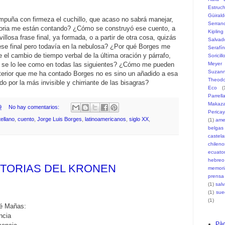
Estruc
Güiral
puña con firmeza el cuchillo, que acaso no sabrá manejar,
Serran
istoria me están contando? ¿Cómo se construyó ese cuento, a
Kipling
villosa frase final, ya formada, o a partir de otra cosa, quizás
Salvad
 ese final pero todavía en la nebulosa? ¿Por qué Borges me
Serafí
e el cambio de tiempo verbal de la última oración y párrafo,
Soricill
ue se lo lee como en todas las siguientes? ¿Cómo me pueden
Meyer
Suzann
terior que me ha contado Borges no es sino un añadido a esa
Theodo
ido por la más invisible y chirriante de las bisagras?
Eco
(
Parrell
Makaz
9
No hay comentarios:
Pericay
ellano
,
cuento
,
Jorge Luis Borges
,
latinoamericanos
,
siglo XX
,
(1)
ame
belgas
castel
chileno
ecuato
hebreo
ISTORIAS DEL KRONEN
memori
prensa
(1)
sal
(1)
sue
(1)
sé Mañas:
ncia
Pàg