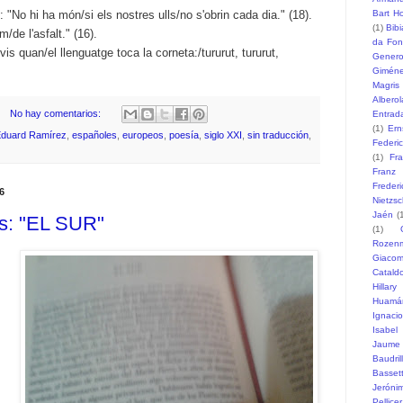
"No hi ha món/si els nostres ulls/no s'obrin cada dia." (18).
Bart H
(1)
Bib
/de l'asfalt." (16).
da Fon
s quan/el llenguatge toca la corneta:/tururut, tururut,
Gener
Gimén
Magris
Alberol
No hay comentarios:
Entrad
(1)
Ern
duard Ramírez
,
españoles
,
europeos
,
poesía
,
siglo XXI
,
sin traducción
,
Federi
(1)
Fr
Franz
Freder
6
Nietzs
Jaén
(
es: "EL SUR"
(1)
Rozen
Giaco
Catald
Hillary
Huamá
Ignaci
Isabel
Jaume
Baudril
Basset
Jeróni
Pellicer