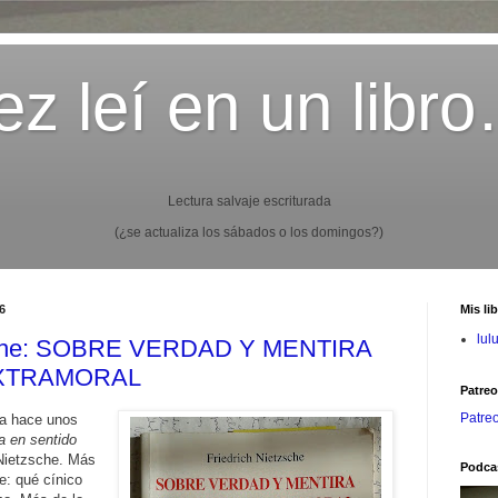
z leí en un libr
Lectura salvaje escriturada
(¿se actualiza los sábados o los domingos?)
6
Mis li
lul
zsche: SOBRE VERDAD Y MENTIRA
EXTRAMORAL
Patre
Patre
ma hace unos
a en sentido
Nietzsche. Más
Podca
e: qué cínico