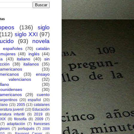
tas
opeos
(136)
siglo
(112)
siglo XXI
(97)
ducido
(93)
novela
españoles
(70)
catalán
mujeres
(48)
inglés
(44)
ía
(43)
italiano
(40)
sin
cción
(38)
italianos
(35)
oamericanos
(33)
mericanos
(33)
ensayo
valencianos
(32)
llano
(30)
dounidenses
(30)
eamericanos
(29)
cuento
argentinos
(20)
español
(20)
ciano
(15)
2005
(13)
catalanes
iteratura juvenil
(10)
Educación
teratura infantil
(9)
2019
(8)
 XIX
(8)
filosofía
(8)
2009
(7)
(7)
adaptación
(7)
franceses
gleses
(7)
portugués
(7)
2008
010
(6)
Raymond Carver
(6)