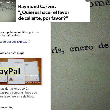
eas regalarme un libro puedes
o en este enlace:
ta de deseos (Amazon)
ora con este blog!
 las donaciones serán
adas para comprar libros que
és reseñaré en este blog.
 este blog