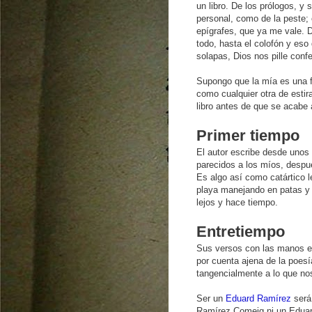
un libro. De los prólogos, y
personal, como de la peste; 
epígrafes, que ya me vale. D
todo, hasta el colofón y eso
solapas, Dios nos pille conf
Supongo que la mía es una 
como cualquier otra de estira
libro antes de que se acabe
Primer tiempo
El autor escribe desde unos
parecidos a los míos, despué
Es algo así como catártico le
playa manejando en patas y
lejos y hace tiempo.
Entretiempo
Sus versos con las manos en 
por cuenta ajena de la poesí
tangencialmente a lo que no
Ser un
Eduard Ramírez
será
Ramírez Comeig ni un Eduard