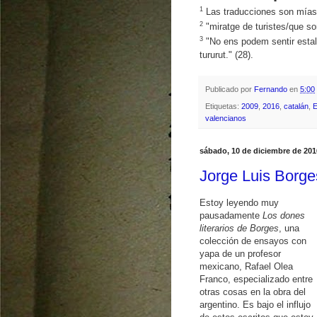
1
Las traducciones son mías: 
2
"miratge de turistes/que som
3
"No ens podem sentir estalvi
tururut." (28).
Publicado por
Fernando
en
5:00
Etiquetas:
2009
,
2016
,
catalán
,
E
valencianos
sábado, 10 de diciembre de 201
Jorge Luis Borg
Estoy leyendo muy
pausadamente
Los dones
literarios de Borges
, una
colección de ensayos con
yapa de un profesor
mexicano, Rafael Olea
Franco, especializado entre
otras cosas en la obra del
argentino. Es bajo el influjo