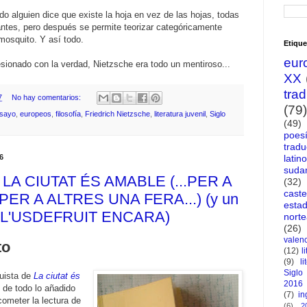
o alguien dice que existe la hoja en vez de las hojas, todas
antes, pero después se permite teorizar categóricamente
mosquito. Y así todo.
Etique
eur
esionado con la verdad, Nietzsche era todo un mentiroso...
XX
tra
7
No hay comentarios:
(79)
sayo
,
europeos
,
filosofía
,
Friedrich Nietzsche
,
literatura juvenil
,
Siglo
(49)
poes
tradu
latin
6
suda
: LA CIUTAT ÉS AMABLE (...PER A
(32)
caste
ER A ALTRES UNA FERA...) (y un
esta
e L'USDEFRUIT ENCARA)
nort
(26)
valen
to
(12)
l
(9)
li
Siglo
guista de
La ciutat és
2016
 de todo lo añadido
(7)
in
cometer la lectura de
(6)
2