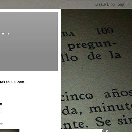
o…
bros en lulu.com
u
on
on
st