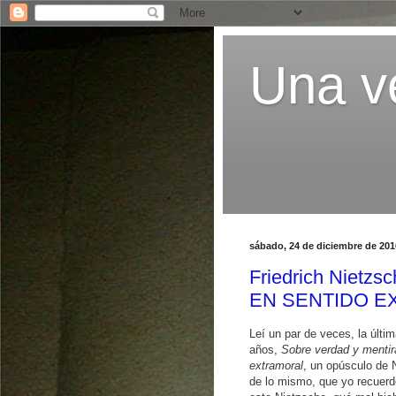
Una ve
sábado, 24 de diciembre de 201
Friedrich Niet
EN SENTIDO 
Leí un par de veces, la últi
años,
Sobre verdad y mentir
extramoral
, un opúsculo de 
de lo mismo, que yo recuerd