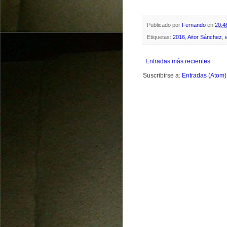
Publicado por
Fernando
en
20:4
Etiquetas:
2016
,
Aitor Sánchez
,
Entradas más recientes
Suscribirse a:
Entradas (Atom)