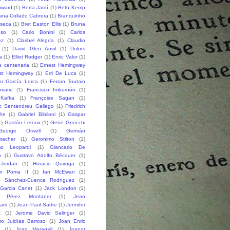
oward
(1)
Berta Jardí
(1)
Beth Kemp
iana Collado Cabrera
(1)
Branquinho
seca
(1)
Bret Easton Ellis
(1)
Bruna
oso
(1)
Carlo Bonini
(1)
Carlos
ez
(1)
Claribel Alegría
(1)
Claudio
(1)
David Glen Anvil
(1)
Dolors
a
(1)
Elliot Rodger
(1)
Enric Valor
(1)
a centenaria
(1)
Ernest Hemingway
st Hemingway
(1)
Erri De Luca
(1)
co García Lorca
(1)
Ferran Toutain
amario
(1)
Francisco Imbernón
(1)
 Kafka
(1)
Françoise Sagan
(1)
ic Sentandreu Gallego
(1)
Friedrich
che
(1)
Gabriel Bibiloni
(1)
Gaspar
1)
Gastón Leroux
(1)
Gene Gnocchi
George Orwell
(1)
Germán
macher
(1)
Geronimo Stilton
(1)
mo Leopardi
(1)
Giancarlo De
o
(1)
Gustavo Adolfo Bécquer
(1)
 Jordan
(1)
Horacio Quiroga
(1)
n Poma II
(1)
Ian McEwan
(1)
o Sánchez-Cuenca Rodríguez
(1)
 Garcia Canet
(1)
Jack London
(1)
 Pérez Montaner
(1)
Jean
lard
(1)
Jean-Paul Sartre
(1)
Jennifer
t
(1)
Jerome David Salinger
(1)
mo Juidías Barroso
(1)
Joan Enric
(1)
Joan Maragall
(1)
Joanot