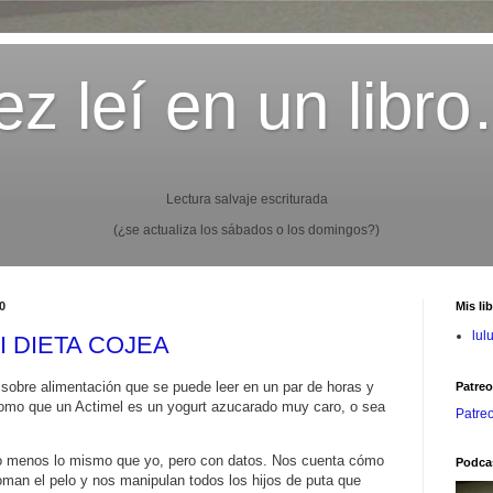
z leí en un libr
Lectura salvaje escriturada
(¿se actualiza los sábados o los domingos?)
0
Mis li
lul
MI DIETA COJEA
obre alimentación que se puede leer en un par de horas y
Patre
omo que un Actimel es un yogurt azucarado muy caro, o sea
Patre
o menos lo mismo que yo, pero con datos. Nos cuenta cómo
Podca
oman el pelo y nos manipulan todos los hijos de puta que