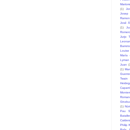
Martore
(1)
Jo
Josep 
Ramon
José Á
(1)
Ju
Romer
Jurjo T
Leonar
Barreto
Louise
María 
Lyman
Juan
(
(1)
Mar
Guerre
Twain
Heideg
Caparr
Monte
Romane
Ginzbu
(1)
Núr
Pau S
Batalle
Calder
Philip 
Rafa L