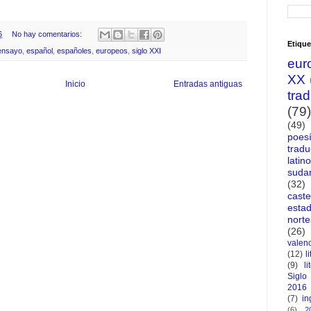
6
No hay comentarios:
Etique
ensayo
,
español
,
españoles
,
europeos
,
siglo XXI
eur
XX
Inicio
Entradas antiguas
tra
(79)
(49)
poes
tradu
latin
suda
(32)
caste
esta
nort
(26)
valen
(12)
l
(9)
li
Siglo
2016
(7)
in
(6)
2