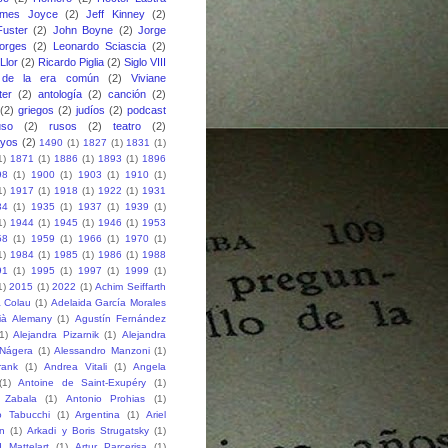
ames Joyce
(2)
Jeff Kinney
(2)
uster
(2)
John Boyne
(2)
Jorge
orges
(2)
Leonardo Sciascia
(2)
Llor
(2)
Ricardo Piglia
(2)
Siglo VIII
 de la era común
(2)
Viviane
ter
(2)
antología
(2)
canción
(2)
(2)
griegos
(2)
judíos
(2)
podcast
uso
(2)
rusos
(2)
teatro
(2)
ayos
(2)
1490
(1)
1827
(1)
1831
(1)
1)
1871
(1)
1886
(1)
1893
(1)
1896
98
(1)
1900
(1)
1903
(1)
1910
(1)
1)
1917
(1)
1918
(1)
1922
(1)
1931
34
(1)
1935
(1)
1937
(1)
1939
(1)
1)
1944
(1)
1945
(1)
1946
(1)
1953
58
(1)
1959
(1)
1966
(1)
1970
(1)
1)
1984
(1)
1985
(1)
1986
(1)
1988
91
(1)
1995
(1)
1997
(1)
1999
(1)
1)
2015
(1)
2022
(1)
Achim Seiffarth
 Colau
(1)
Adelaida García Morales
ià Alemany
(1)
Agustín Fernández
1)
Alejandra Pizarnik
(1)
Alejandra
-Nágera
(1)
Alessandro Manzoni
(1)
rank
(1)
Andrea Vitali
(1)
Angela
(1)
Antoine de Saint-Exupéry
(1)
 Zabala
(1)
Antonio Prohias
(1)
o Tabucchi
(1)
Argentina
(1)
Ariel
n
(1)
Arkadi y Boris Strugatsky
(1)
 Mattelart
(1)
Artur Parcerisa
(1)