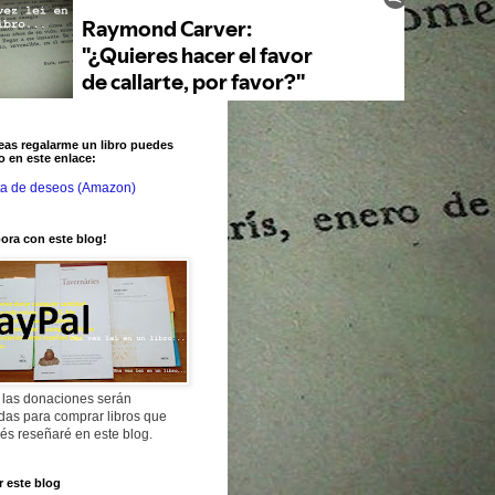
eas regalarme un libro puedes
o en este enlace:
ta de deseos (Amazon)
ora con este blog!
 las donaciones serán
adas para comprar libros que
és reseñaré en este blog.
 este blog