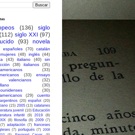
tas
opeos
(136)
siglo
(112)
siglo XXI
(97)
ducido
(93)
novela
españoles
(70)
catalán
mujeres
(48)
inglés
(44)
ía
(43)
italiano
(40)
sin
cción
(38)
italianos
(35)
oamericanos
(33)
mericanos
(33)
ensayo
valencianos
(32)
llano
(30)
dounidenses
(30)
eamericanos
(29)
cuento
argentinos
(20)
español
(20)
ciano
(15)
2005
(13)
catalanes
iteratura juvenil
(10)
Educación
teratura infantil
(9)
2019
(8)
 XIX
(8)
filosofía
(8)
2009
(7)
(7)
adaptación
(7)
franceses
gleses
(7)
portugués
(7)
2008
010
(6)
Raymond Carver
(6)