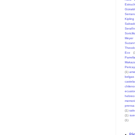
Estruc
Güiral
Serran
Kipling
Salvad
Serafí
Soricill
Meyer
Suzann
Theodo
Eco
(
Parrell
Makaz
Pericay
(1)
ame
belgas
castel
chileno
ecuato
hebreo
memori
prensa
(1)
sal
(1)
sue
(1)
Pàg