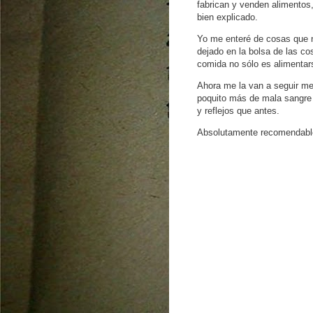
fabrican y venden alimentos
bien explicado.
Yo me enteré de cosas que n
dejado en la bolsa de las co
comida no sólo es alimentars
Ahora me la van a seguir me
poquito más de mala sangre 
y reflejos que antes.
Absolutamente recomendab