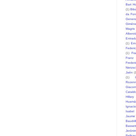
Bart H
(1)
Bib
da Fon
Gener
Gimén
Magris
Alberol
Entrad
(1)
Ern
Federi
(1)
Fr
Franz
Freder
Nietzs
Jaén
(
(1)
Rozen
Giaco
Catald
Hillary
Huamá
Ignaci
Isabel
Jaume
Baudril
Basset
Jeróni
Pellicer