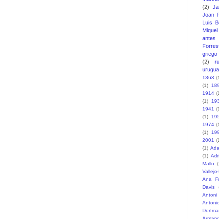
(2)
J
Joan F
Luis B
Miquel 
antes
Forres
griego
(2)
r
urugu
1863
(
(1)
18
1914
(
(1)
19
1941
(
(1)
19
1974
(
(1)
19
2001
(
(1)
Ada
(1)
Adr
Mallo
(
Vallejo
Ana F
Davis
Antoni
Antoni
Dorfma
Armand