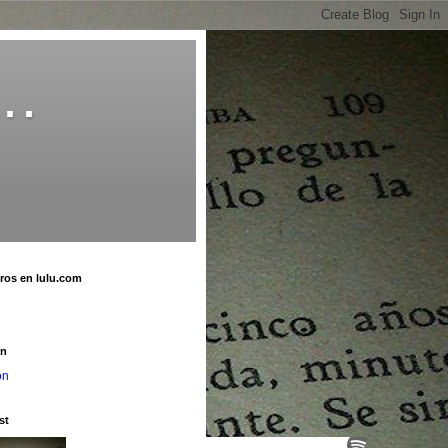
o…
bros en lulu.com
u
on
on
st