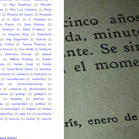
h
(1)
Ray Bradbury
(1)
Ricardo
des
(1)
Rita Luzi Catizone
(1)
Rosa
o
(1)
Rosalía de Castro
(1)
Rudyard
(1)
S. Deon
(1)
S. Pistolesi
(1)
or Espriu
(1)
Sara Rattaro
(1)
n Antúnez
(1)
Silvia Positano
(1)
o
(1)
Stephen King
(1)
Stephenie
(1)
Stig Dagerman
(1)
Suecia
(1)
e Collins
(1)
Teresa Pascual
(1)
r Adorno
(1)
Toni Mollá
(1)
Umberto
1)
Valentina Orengo
(1)
Valeria
a
(1)
William Golding
(1)
Xabier
aga
(1)
Xavier Casp
(1)
Xavier
(1)
Yuval Noah Harari
(1)
aforismo
ricanos
(1)
asiáticos
(1)
baleares
(1)
(1)
canadienses
(1)
caribeños
(1)
ano
(1)
centroamericanos
(1)
s
(1)
cubanos
(1)
diccionarios
(1)
rianos
(1)
gallego
(1)
gallegos
(1)
(1)
israelíes
(1)
limeños
(1)
as
(1)
neerlandés
(1)
política
(1)
(1)
psicología
(1)
religión
(1)
revista
vadoreños
(1)
siglo XV
(1)
sociología
co
(1)
suecos
(1)
suizos
(1)
vascos
ina d'inici