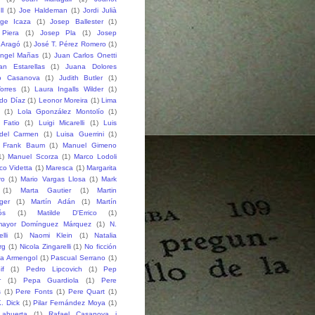
ll
(1)
Joe Haldeman
(1)
Jordi Julià
rge Icaza
(1)
Josep Ballester
(1)
Piera
(1)
Josep Pla
(1)
Josep
 Aragó
(1)
José T. Pérez Romero
(1)
ngel Mañas
(1)
Juan Carlos Onetti
an Estarellas
(1)
Juana Dolores
o Casanova
(1)
Judith Butler
(1)
orres
(1)
Laura Ingalls Wilder
(1)
do Díaz
(1)
Leonor Moreira
(1)
Lima
(1)
Lola Gponzález Montolío
(1)
 Fatio
(1)
Luigi Micarelli
(1)
Luis
del Carmen
(1)
Luisa Guerrini
(1)
 Frank Baum
(1)
Manuel Gimeno
1)
Manuel Scorza
(1)
Marco Lodoli
co Videtta
(1)
Maresca
(1)
Margarita
ro
(1)
Mario Vargas Llosa
(1)
Mark
(1)
Marta Gautier
(1)
Martin
ger
(1)
Martín Adán
(1)
Martín
ós
(1)
Matilde D'Errico
(1)
mayor Domínguez Márquez
(1)
N.
lli
(1)
Naomi Klein
(1)
Natalia
rg
(1)
Nicola Zingarelli
(1)
No ficción
ia Armengol
(1)
Pascual Serrano
(1)
if
(1)
Pedro Lipcovich
(1)
Pep
r
(1)
Pepa Guardiola
(1)
Pere
s
(1)
Pere Fonts
(1)
Pere Quart
(1)
K. Dick
(1)
Pilar Fernández Moya
(1)
ahuerta
(1)
Rafael Casanova i