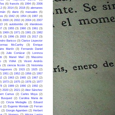
eños
(6)
francés
(6)
1994
(5)
2006
12
(5)
2014
(5)
2018
(5)
alemanes
emán
(5)
diario
(5)
manuales
(5)
nos
(5)
1942
(4)
1954
(4)
1987
(4)
4)
2000
(4)
2002
(4)
2004
(4)
2007
13
(4)
autobombo
(4)
irlandeses
47
(3)
1955
(3)
1960
(3)
1961
(3)
3)
1969
(3)
1971
(3)
1981
(3)
1982
93
(3)
1996
(3)
2003
(3)
2017
(3)
ndro Baricco
(3)
Clarice Lispector
ormac McCarthy
(3)
Enrique
ins Martín
(3)
Fernando Daniel
(3)
Julio Cortázar
(3)
Lorenza
ti
(3)
Manel Marí
(3)
Massimo
o
(3)
VVAA
(3)
Vicent Andrés
s
(3)
ciencia ficción
(3)
historieta
rtugueses
(3)
1915
(2)
1925
(2)
2)
1951
(2)
1952
(2)
1956
(2)
1957
62
(2)
1963
(2)
1965
(2)
1967
(2)
2)
1973
(2)
1975
(2)
1976
(2)
1977
78
(2)
1989
(2)
1990
(2)
1992
(2)
2)
2020
(2)
2021
(2)
Aitor Sánchez
bert Camus
(2)
Carles Moya
(2)
s Busqued
(2)
Carolina Maria de
(2)
Cinzia Medaglia
(2)
Eduard
ez
(2)
Eugenio Montale
(2)
Ferran
t
(2)
Giorgio Agamben
(2)
Herbert
se
(2)
Homero
(2)
Héctor Lastra