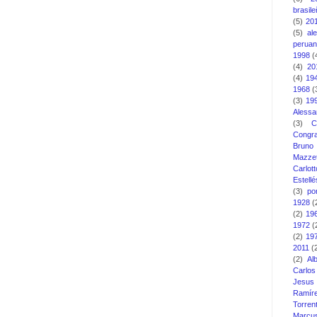
brasil
(5)
20
(5)
al
perua
1998
(
(4)
20
(4)
19
1968
(
(3)
19
Alessa
(3)
C
Congra
Bruno
Mazzet
Carlott
Estellé
(3)
po
1928
(
(2)
19
1972
(
(2)
19
2011
(
(2)
Al
Carlo
Jesus
Ramír
Torren
Marcu