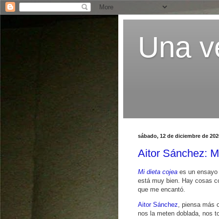
Una ve
sábado, 12 de diciembre de 202
Aitor Sánchez: 
Mi dieta cojea
es un ensayo s
está muy bien. Hay cosas c
que me encantó.
Aitor Sánchez
, piensa más 
nos la meten doblada, nos t