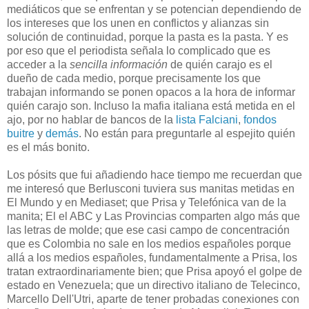
mediáticos que se enfrentan y se potencian dependiendo de
los intereses que los unen en conflictos y alianzas sin
solución de continuidad, porque la pasta es la pasta. Y es
por eso que el periodista señala lo complicado que es
acceder a la
sencilla información
de quién carajo es el
dueño de cada medio, porque precisamente los que
trabajan informando se ponen opacos a la hora de informar
quién carajo son. Incluso la mafia italiana está metida en el
ajo, por no hablar de bancos de la
lista Falciani
,
fondos
buitre
y
demás
. No están para preguntarle al espejito quién
es el más bonito.
Los pósits que fui añadiendo hace tiempo me recuerdan que
me interesó que Berlusconi tuviera sus manitas metidas en
El Mundo y en Mediaset; que Prisa y Telefónica van de la
manita; El el ABC y Las Provincias comparten algo más que
las letras de molde; que ese casi campo de concentración
que es Colombia no sale en los medios españoles porque
allá a los medios españoles, fundamentalmente a Prisa, los
tratan extraordinariamente bien; que Prisa apoyó el golpe de
estado en Venezuela; que un directivo italiano de Telecinco,
Marcello Dell'Utri, aparte de tener probadas conexiones con