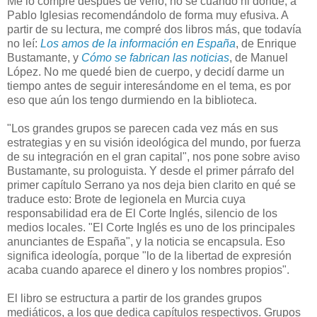
Me lo compré después de verlo, no sé cuándo ni dónde, a
Pablo Iglesias recomendándolo de forma muy efusiva. A
partir de su lectura, me compré dos libros más, que todavía
no leí:
Los amos de la información en España
, de Enrique
Bustamante, y
Cómo se fabrican las noticias
, de Manuel
López. No me quedé bien de cuerpo, y decidí darme un
tiempo antes de seguir interesándome en el tema, es por
eso que aún los tengo durmiendo en la biblioteca.
"Los grandes grupos se parecen cada vez más en sus
estrategias y en su visión ideológica del mundo, por fuerza
de su integración en el gran capital", nos pone sobre aviso
Bustamante, su prologuista. Y desde el primer párrafo del
primer capítulo Serrano ya nos deja bien clarito en qué se
traduce esto: Brote de legionela en Murcia cuya
responsabilidad era de El Corte Inglés, silencio de los
medios locales. "El Corte Inglés es uno de los principales
anunciantes de España", y la noticia se encapsula. Eso
significa ideología, porque "lo de la libertad de expresión
acaba cuando aparece el dinero y los nombres propios".
El libro se estructura a partir de los grandes grupos
mediáticos, a los que dedica capítulos respectivos. Grupos