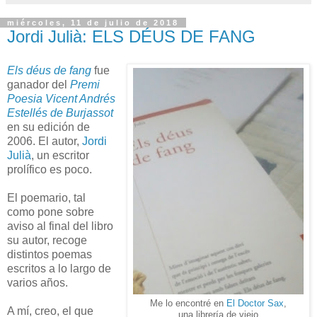
miércoles, 11 de julio de 2018
Jordi Julià: ELS DÉUS DE FANG
Els déus de fang
fue
ganador del
Premi
Poesia Vicent Andrés
Estellés de Burjassot
en su edición de
2006. El autor,
Jordi
Julià
, un escritor
prolífico es poco.
El poemario, tal
como pone sobre
aviso al final del libro
su autor, recoge
distintos poemas
escritos a lo largo de
varios años.
Me lo encontré en
El Doctor Sax
,
A mí, creo, el que
una librería de viejo