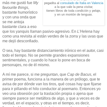
más me gustó fue
My
pegadita al
consulado de Italia en Valencia
a la que vale la pena visitar,
favourite things
,
tienen libros de toda condición y pelaje,
bastante humorístico
y en un montón de lenguas.
y con una onda que
se me antoja
bastante clara a eso
que los yanquis llaman pasivo-agresivo. En
L'Helena
hay
como una revisita al están verdes de la zorra y las uvas que
me dejó desconfiado.
O sea, hay bastante distanciamiento irónico en el autor, casi
todo el tiempo. No se permite grandes expansiones
sentimentales, y cuando lo hace lo pone en boca de
personajes, no de él mismo.
A mí me parece, si me preguntan, que
Cap de Bacus
, el
primer poema, funciona a la manera de un prólogo, que te
avisa de por dónde van los tiros, qué cosas hay que fijarse
para ir pillando el hilo conductor al poemario. Entonces yo
veo una obsesión por la traslación propia o ajena que
siempre parece ser metáfora de algo, y que a veces es de
verdad, en el espacio, y otras en el tiempo, es decir,