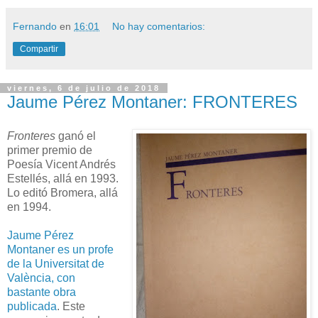
Fernando
en
16:01
No hay comentarios:
Compartir
viernes, 6 de julio de 2018
Jaume Pérez Montaner: FRONTERES
Fronteres
ganó el
primer premio de
Poesía Vicent Andrés
Estellés, allá en 1993.
Lo editó Bromera, allá
en 1994.
Jaume Pérez
Montaner es un profe
de la Universitat de
València, con
bastante obra
publicada
. Este