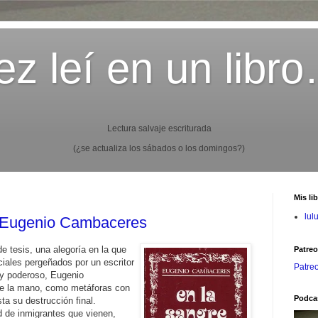
z leí en un libr
Lectura salvaje escriturada
(¿se actualiza los sábados o los domingos?)
Mis li
lul
e Eugenio Cambaceres
e tesis, una alegoría en la que
Patre
iales pergeñados por un escritor
Patre
uy poderoso, Eugenio
de la mano, como metáforas con
Podca
ta su destrucción final.
d de inmigrantes que vienen,