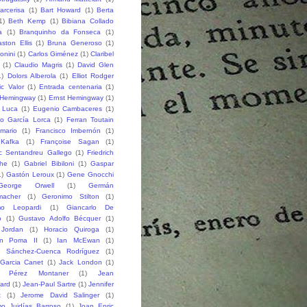
arcerisa
(1)
Bart Howard
(1)
Berta
1)
Beth Kemp
(1)
Bibiana Collado
a
(1)
Branquinho da Fonseca
(1)
ston Ellis
(1)
Bruna Generoso
(1)
onini
(1)
Carlos Giménez
(1)
Claribel
(1)
Claudio Magris
(1)
David Glen
1)
Dolors Alberola
(1)
Elliot Rodger
ic Valor
(1)
Entrada centenaria
(1)
 Hemingway
(1)
Ernst Hemingway
(1)
e Luca
(1)
Eugenio Cambaceres
(1)
co García Lorca
(1)
Ferran Toutain
amario
(1)
Francisco Imbernón
(1)
 Kafka
(1)
Françoise Sagan
(1)
ic Sentandreu Gallego
(1)
Friedrich
che
(1)
Gabriel Bibiloni
(1)
Gaspar
1)
Gastón Leroux
(1)
Gene Gnocchi
George Orwell
(1)
Germán
macher
(1)
Geronimo Stilton
(1)
mo Leopardi
(1)
Giancarlo De
o
(1)
Gustavo Adolfo Bécquer
(1)
 Jordan
(1)
Horacio Quiroga
(1)
n Poma II
(1)
Ian McEwan
(1)
o Sánchez-Cuenca Rodríguez
(1)
 Garcia Canet
(1)
Jack London
(1)
 Pérez Montaner
(1)
Jean
lard
(1)
Jean-Paul Sartre
(1)
Jennifer
t
(1)
Jerome David Salinger
(1)
mo Juidías Barroso
(1)
Joan Enric