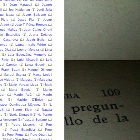
(1)
Joan Maragall
(1)
Joanot
ll
(1)
Joe Haldeman
(1)
Jordi Julià
rge Icaza
(1)
Josep Ballester
(1)
Piera
(1)
Josep Pla
(1)
Josep
 Aragó
(1)
José T. Pérez Romero
(1)
ngel Mañas
(1)
Juan Carlos Onetti
an Estarellas
(1)
Juana Dolores
o Casanova
(1)
Judith Butler
(1)
orres
(1)
Laura Ingalls Wilder
(1)
do Díaz
(1)
Leonor Moreira
(1)
Lima
(1)
Lola Gponzález Montolío
(1)
 Fatio
(1)
Luigi Micarelli
(1)
Luis
del Carmen
(1)
Luisa Guerrini
(1)
 Frank Baum
(1)
Manuel Gimeno
1)
Manuel Scorza
(1)
Marco Lodoli
co Videtta
(1)
Maresca
(1)
Margarita
ro
(1)
Mario Vargas Llosa
(1)
Mark
(1)
Marta Gautier
(1)
Martin
ger
(1)
Martín Adán
(1)
Martín
ós
(1)
Matilde D'Errico
(1)
mayor Domínguez Márquez
(1)
N.
lli
(1)
Naomi Klein
(1)
Natalia
rg
(1)
Nicola Zingarelli
(1)
No ficción
ia Armengol
(1)
Pascual Serrano
(1)
if
(1)
Pedro Lipcovich
(1)
Pep
r
(1)
Pepa Guardiola
(1)
Pere
s
(1)
Pere Fonts
(1)
Pere Quart
(1)
K. Dick
(1)
Pilar Fernández Moya
(1)