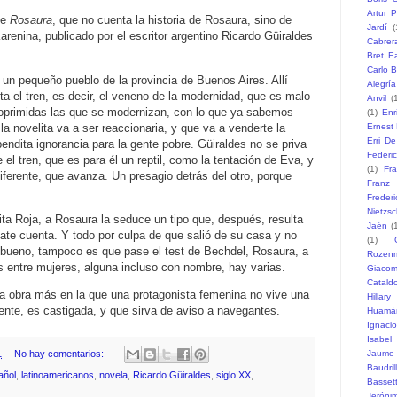
Artur P
de
Rosaura
, que no cuenta la historia de Rosaura, sino de
Jardí
(
renina, publicado por el escritor argentino Ricardo Güiraldes
Cabrer
Bret Ea
Carlo B
un pequeño pueblo de la provincia de Buenos Aires. Allí 
Alegría
ta el tren, es decir, el veneno de la modernidad, que es malo 
Anvil
(
oprimidas las que se modernizan, con lo que ya sabemos 
(1)
Enr
a novelita va a ser reaccionaria, y que va a venderte la 
Ernest
Erri D
endita ignorancia para la gente pobre. Güiraldes no se priva 
Federi
l tren, que es para él un reptil, como la tentación de Eva, y 
(1)
Fr
diferente, que avanza. 
Un presagio detrás del otro, porque 
Franz
Freder
Nietzs
a Roja, a Rosaura la seduce un tipo que, después, resulta 
Jaén
(
te cuenta. Y todo por culpa de que salió de su casa y no 
(1)
 bueno, tampoco es que pase el test de Bechdel, Rosaura, a 
Rozen
 entre mujeres, alguna incluso con nombre, hay varias. 
Giaco
Catald
ra obra más en la que una protagonista femenina no vive una 
Hillary
nte, es castigada, y que sirva de aviso a navegantes. 
Huamá
Ignaci
Isabel
1
No hay comentarios:
Jaume
Baudril
añol
,
latinoamericanos
,
novela
,
Ricardo Güiraldes
,
siglo XX
,
Basset
Jeróni