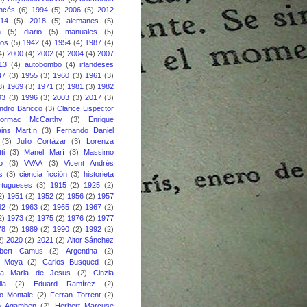
ancés
(6)
1994
(5)
2006
(5)
2012
014
(5)
2018
(5)
alemanes
(5)
n
(5)
diario
(5)
manuales
(5)
nos
(5)
1942
(4)
1954
(4)
1987
(4)
4)
2000
(4)
2002
(4)
2004
(4)
2007
13
(4)
autobombo
(4)
irlandeses
47
(3)
1955
(3)
1960
(3)
1961
(3)
3)
1969
(3)
1971
(3)
1981
(3)
1982
93
(3)
1996
(3)
2003
(3)
2017
(3)
ndro Baricco
(3)
Clarice Lispector
ormac McCarthy
(3)
Enrique
ins Martín
(3)
Fernando Daniel
(3)
Julio Cortázar
(3)
Lorenza
ti
(3)
Manel Marí
(3)
Massimo
o
(3)
VVAA
(3)
Vicent Andrés
s
(3)
ciencia ficción
(3)
historieta
rtugueses
(3)
1915
(2)
1925
(2)
2)
1951
(2)
1952
(2)
1956
(2)
1957
62
(2)
1963
(2)
1965
(2)
1967
(2)
2)
1973
(2)
1975
(2)
1976
(2)
1977
78
(2)
1989
(2)
1990
(2)
1992
(2)
2)
2020
(2)
2021
(2)
Aitor Sánchez
lbert Camus
(2)
Argentina
(2)
s Moya
(2)
Carlos Busqued
(2)
ina Maria de Jesus
(2)
Cinzia
ia
(2)
Eduard Ramírez
(2)
o Montale
(2)
Ferran Torrent
(2)
io Agamben
(2)
Herbert Marcuse