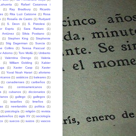
ahuerta
(1)
Rafael Casanova i
h
(1)
Ray Bradbury
(1)
Ricardo
des
(1)
Rita Luzi Catizone
(1)
Rosa
o
(1)
Rosalía de Castro
(1)
Rudyard
(1)
S. Deon
(1)
S. Pistolesi
(1)
or Espriu
(1)
Sara Rattaro
(1)
n Antúnez
(1)
Silvia Positano
(1)
o
(1)
Stephen King
(1)
Stephenie
(1)
Stig Dagerman
(1)
Suecia
(1)
e Collins
(1)
Teresa Pascual
(1)
r Adorno
(1)
Toni Mollá
(1)
Umberto
1)
Valentina Orengo
(1)
Valeria
a
(1)
William Golding
(1)
Xabier
aga
(1)
Xavier Casp
(1)
Xavier
(1)
Yuval Noah Harari
(1)
aforismo
ricanos
(1)
asiáticos
(1)
baleares
(1)
(1)
canadienses
(1)
caribeños
(1)
ano
(1)
centroamericanos
(1)
s
(1)
cubanos
(1)
diccionarios
(1)
rianos
(1)
gallego
(1)
gallegos
(1)
(1)
israelíes
(1)
limeños
(1)
as
(1)
neerlandés
(1)
política
(1)
(1)
psicología
(1)
religión
(1)
revista
vadoreños
(1)
siglo XV
(1)
sociología
co
(1)
suecos
(1)
suizos
(1)
vascos