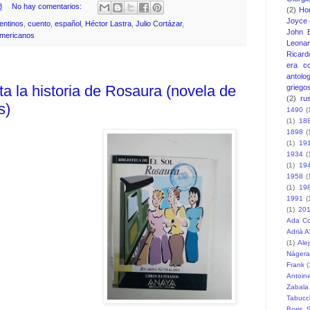
8
No hay comentarios:
(2)
Ho
Joyce
entinos
,
cuento
,
español
,
Héctor Lastra
,
Julio Cortázar
,
John 
mericanos
Leonar
Ricard
era c
antolo
a la historia de Rosaura (novela de
griego
(2)
ru
s)
1490
(
(1)
18
1898
(
(1)
19
1934
(
(1)
19
1958
(
(1)
19
1991
(
(1)
20
Ada Co
Adrià 
(1)
Ale
Nágera
Frank
(
Antoin
Zabala
Tabucc
Boris S