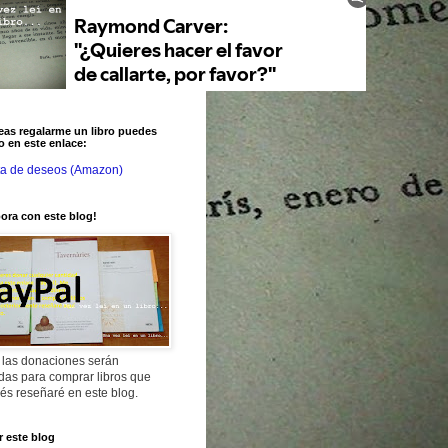
eas regalarme un libro puedes
o en este enlace:
ta de deseos (Amazon)
ora con este blog!
 las donaciones serán
adas para comprar libros que
és reseñaré en este blog.
 este blog