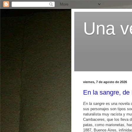
Una ve
viernes, 7 de agosto de 2026
En la sangre, d
En la sangre
es una novela d
sus personajes son tipos soc
naturalista muy racista y m
Cambaceres, que los lleva 
patas, como marionetas, has
1887, Buenos Aires, infinida