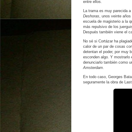
entre ellos.
La trama es muy parecida a 
Deshoras
, unos veinte años
escuela de magisterio a la 
más repulsivo de los juerguis
Después también viene el ca
No sé si Cortázar ha plagia
calor de un par de cosas co
detentan el poder, por muy b
esconden algo. Y mostrarlo 
denunciarlo también como u
Amsterdam
.
En todo caso, Georges Batail
seguramente la obra de Last