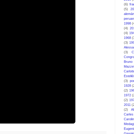
(6)
fr
(5)
2
alemá
perua
1998
(
(4)
20
(4)
19
1968
(
(3)
19
Alessa
(3)
C
Congra
Bruno
Mazzet
Carlott
Estellé
(3)
po
1928
(
(2)
19
1972
(
(2)
19
2011
(
(2)
A
Carle
Carol
Medagl
Eugeni
Giorg