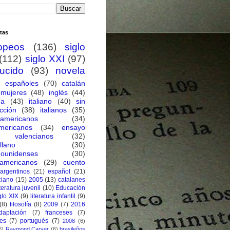
tas
opeos
(136)
siglo
(112)
siglo XXI
(97)
ducido
(93)
novela
españoles
(70)
catalán
mujeres
(48)
inglés
(44)
ía
(43)
italiano
(40)
sin
cción
(38)
italianos
(35)
oamericanos
(34)
mericanos
(34)
ensayo
valencianos
(32)
llano
(30)
dounidenses
(30)
eamericanos
(29)
cuento
argentinos
(21)
español
(21)
ciano
(15)
2005
(13)
catalanes
iteratura juvenil
(10)
Educación
glo XIX
(9)
literatura infantil
(9)
(8)
filosofía
(8)
2009
(7)
2016
daptación
(7)
franceses
(7)
ses
(7)
portugués
(7)
2008
(6)
6)
Raymond Carver
(6)
brasileños