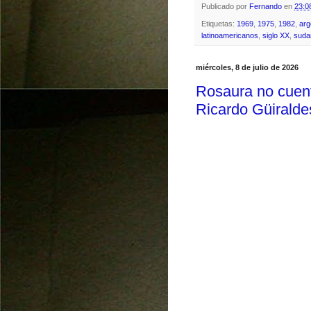
Publicado por
Fernando
en
23:0
Etiquetas:
1969
,
1975
,
1982
,
arg
latinoamericanos
,
siglo XX
,
suda
miércoles, 8 de julio de 2026
Rosaura no cuent
Ricardo Güiralde