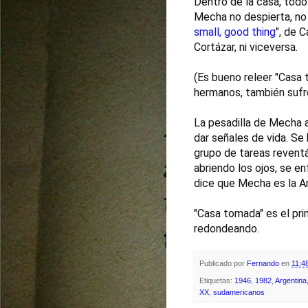
Dentro de la casa, todo 
Mecha no despierta, no 
small, good thing
", de 
Cortázar, ni viceversa.

(Es bueno releer "Casa 
hermanos, también sufre
La pesadilla de Mecha 
dar señales de vida. Se 
grupo de tareas revent
abriendo los ojos, se en
dice que Mecha es la Arg
"Casa tomada" es el prim
redondeando.
Publicado por
Fernando
en
11:4
Etiquetas:
1946
,
1982
,
Argentina
XX
,
sudamericanos