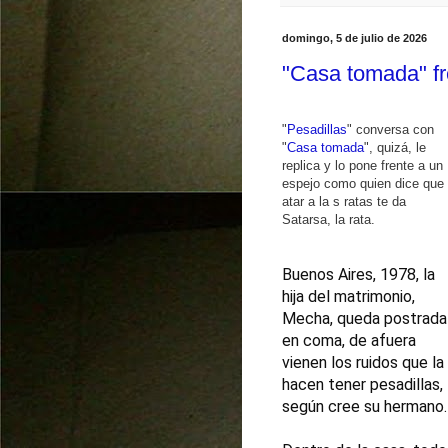
domingo, 5 de julio de 2026
"Casa tomada" fre
"
Pesadillas
" conversa con
"
Casa tomada
", quizá, le
replica y lo pone frente a un
espejo como quien dice que
atar a la s ratas te da
Satarsa, la rata.
Buenos Aires, 1978, la 
hija del matrimonio, 
Mecha, queda postrada 
en coma, de afuera 
vienen los ruidos que la 
hacen tener pesadillas, 
según cree su hermano.
