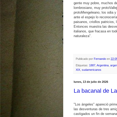
gente muy pobre, muchos de
lombrosiano, muy protoValle
protoMengeleano, los odia y
ante el espejo lo reconocerí
paisanos, criollos patricios,
Entonces muestra las desven
italianos, que fracasa en to
naturaleza".
Publicado por
Fernando
en
22:0
Etiquetas:
1887
,
Argentina
,
argen
XIX
,
sudamericanos
lunes, 13 de julio de 2026
La bacanal de La
"Los ángeles" apareció prim
las desventuras de tres ami
castigados un fin de semana