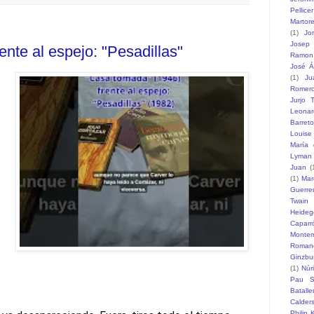
Pellicer
Martore
(1)
Jo
Josep 
nte al espejo: "Pesadillas"
Ramon
José Á
(1)
Ju
Romer
Jurjo T
Leonar
Barreto
Louise
María 
Lyman
Juan
(
(1)
Mar
Guerre
Twain
Heideg
Caparr
Monte
Romane
Ginzbu
(1)
Núr
Pau S
Batalle
Calder
Philip 