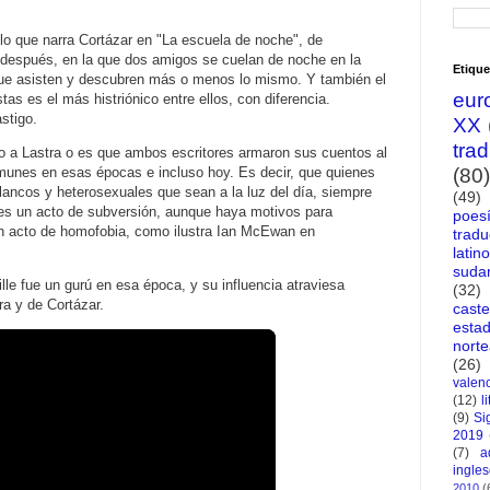
lo que narra Cortázar en "La escuela de noche", de
 después, en la que dos amigos se cuelan de noche en la
Etique
que asisten y descubren más o menos lo mismo. Y también el
eur
tas es el más histriónico entre ellos, con diferencia.
stigo.
XX
tra
do a Lastra o es que ambos escritores armaron sus cuentos al
munes en esas épocas e incluso hoy. Es decir, que quienes
(80)
lancos y heterosexuales que sean a la luz del día, siempre
(49)
es un acto de subversión, aunque haya motivos para
poes
n acto de homofobia, como ilustra Ian McEwan en
tradu
latin
suda
le fue un gurú en esa época, y su influencia atraviesa
(32)
ra y de Cortázar.
caste
esta
nort
(26)
valen
(12)
l
(9)
Si
2019
(7)
a
ingle
2010
(