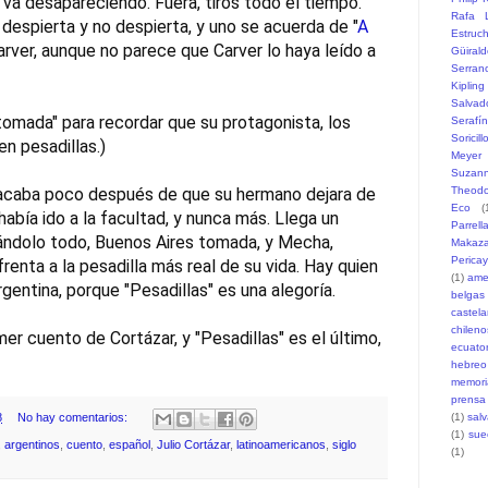
va desapareciendo. Fuera, tiros todo el tiempo. 
Rafa L
despierta y no despierta, y uno se acuerda de "
A 
Estruc
Carver, aunque no parece que Carver lo haya leído a 
Güiral
Serran
Kipling
Salvad
tomada" para recordar que su protagonista, los 
Serafí
Soricill
n pesadillas.)

Meyer
Suzann
Theodo
acaba poco después de que su hermano dejara de 
Eco
(
había ido a la facultad, y nunca más. Llega un 
Parrell
ándolo todo, Buenos Aires tomada, y Mecha, 
Makaz
Pericay
frenta a la pesadilla más real de su vida. Hay quien 
(1)
ame
entina, porque "Pesadillas" es una alegoría.

belgas
castel
chileno
er cuento de Cortázar, y "Pesadillas" es el último, 
ecuato
hebreo
memori
prensa
(1)
sal
8
No hay comentarios:
(1)
sue
,
argentinos
,
cuento
,
español
,
Julio Cortázar
,
latinoamericanos
,
siglo
(1)