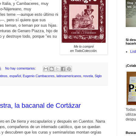
 Italia, y Cambaceres, muy
jo-Nájereano, muy
 les teme —aunque esto último ni
a—, pero sí quiere que sus
 les teman, o teman por sus hijas.
turas de Genaro Piazza, hijo de
do y destruye todo, porque "es su
Si des
hacerl
Me lo compré
en TodoColección.
Lis
¡Colab
5
No hay comentarios:
tinos
,
español
,
Eugenio Cambaceres
,
latinoamericanos
,
novela
,
Siglo
stra, la bacanal de Cortázar
Todas
utiliz
despu
ero en
De tierra y escapularios
y después en
Cuentos
. Narra
gos, compañeros de un internado católico, que se quedan
 y descubren que los curas y seminaristas montan orgías
Buscar