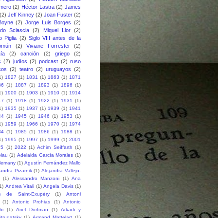
mero
(2)
Héctor Lastra
(2)
James
(2)
Jeff Kinney
(2)
Joan Fuster
(2)
Boyne
(2)
Jorge Luis Borges
(2)
do Sciascia
(2)
Miquel Llor
(2)
o Piglia
(2)
Siglo VIII antes de la
omún
(2)
Viviane Forrester
(2)
gía
(2)
canción
(2)
griego
(2)
s
(2)
judíos
(2)
podcast
(2)
ruso
sos
(2)
teatro
(2)
uruguayos
(2)
1)
1827
(1)
1831
(1)
1863
(1)
1871
86
(1)
1887
(1)
1893
(1)
1896
(1)
1)
1900
(1)
1903
(1)
1910
(1)
1914
17
(1)
1918
(1)
1922
(1)
1931
(1)
1)
1935
(1)
1937
(1)
1939
(1)
1941
44
(1)
1945
(1)
1946
(1)
1953
(1)
1)
1959
(1)
1966
(1)
1970
(1)
1974
84
(1)
1985
(1)
1986
(1)
1988
(1)
1)
1995
(1)
1997
(1)
1999
(1)
2001
15
(1)
2022
(1)
Achim Seiffarth
(1)
lau
(1)
Adelaida García Morales
(1)
Alemany
(1)
Agustín Fernández Mallo
jandra Pizarnik
(1)
Alejandra Vallejo-
(1)
Alessandro Manzoni
(1)
Ana
1)
Andrea Vitali
(1)
Angela Davis
(1)
e de Saint-Exupéry
(1)
Antoni
(1)
Antonio Prohias
(1)
Antonio
hi
(1)
Ariel Dorfman
(1)
Arkadi y
trugatsky
(1)
Armand Mattelart
(1)