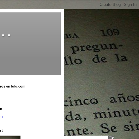
o…
bros en lulu.com
u
on
on
st