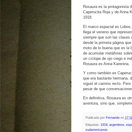
Rosaura es la protagonista 
Caperucita Roja y de Anna Ka
1918.
El marco espacial es Lobos, 
llega el veneno que represen
siempre que son las clases 
desde la primera página que l
moto de lo buena que es la b
de acumular metáforas sobre e
un cíclope de ojo ciego e in
Rosaura es Anna Karenina. 
Y como también es Caperucit
que era bastante hermana, da
siguió el camino recto. Pero
pesar de que conversaciones
En definitiva, Rosaura es ot
aventura, sino que, simpleme
Publicado por
Fernando
en
17:1
Etiquetas:
1918
,
argentinos
,
esp
sudamericanos