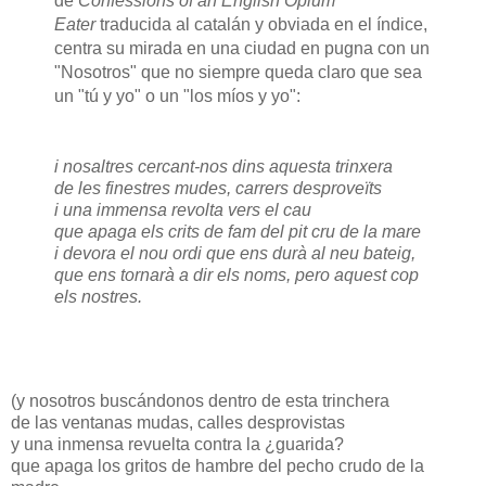
de
Confessions of an English Opium
Eater
traducida al catalán y obviada en el índice,
centra su mirada en una ciudad en pugna con un
"Nosotros" que no siempre queda claro que sea
un "tú y yo" o un "los míos y yo":
i nosaltres cercant-nos dins aquesta trinxera
de les finestres mudes, carrers desproveïts
i una immensa revolta vers el cau
que apaga els crits de fam del pit cru de la mare
i devora el nou ordi que ens durà al neu bateig,
que ens tornarà a dir els noms, pero aquest cop
els nostres.
(y nosotros buscándonos dentro de esta trinchera
de las ventanas mudas, calles desprovistas
y una inmensa revuelta contra la ¿guarida?
que apaga los gritos de hambre del pecho crudo de la