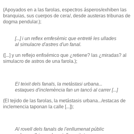
(Apoyados en a las farolas, espectros ásperos/exhiben las
branquias, sus cuerpos de cera/, desde austeras tribunas de
dogma pendular.);
[...] i un reflex emfesèmic que entreté les ullades
al simulacre d'astres d'un fanal.
([...] y un reflejo enfisémico que ¿retiene? las ¿miradas? al
simulacro de astros de una farola.);
El teixit dels fanals, la metàstasi urbana...
estaques d'inclemència fan un tancó al carrer [...]
(El tejido de las farolas, la metástasis urbana.../estacas de
inclemencia taponan la calle [...]);
Al rovell dels fanals de l'enllumenat públic