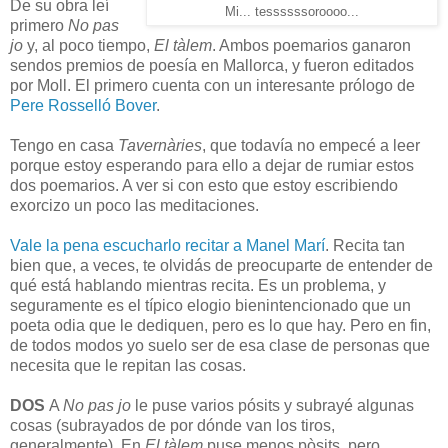
De su obra leí
Mi... tessssssoroooo...
primero
No pas
jo
y, al poco tiempo,
El tàlem
. Ambos poemarios ganaron
sendos premios de poesía en Mallorca, y fueron editados
por Moll. El primero cuenta con un interesante prólogo de
Pere Rosselló Bover
.
Tengo en casa
Tavernàries
, que todavía no empecé a leer
porque estoy esperando para ello a dejar de rumiar estos
dos poemarios. A ver si con esto que estoy escribiendo
exorcizo un poco las meditaciones.
Vale la pena escucharlo recitar a Manel Marí
. Recita tan
bien que, a veces, te olvidás de preocuparte de entender de
qué está hablando mientras recita. Es un problema, y
seguramente es el típico elogio bienintencionado que un
poeta odia que le dediquen, pero es lo que hay. Pero en fin,
de todos modos yo suelo ser de esa clase de personas que
necesita que le repitan las cosas.
DOS
A
No pas jo
le puse varios pósits y subrayé algunas
cosas (subrayados de por dónde van los tiros,
generalmente). En
El tàlem
puse menos pòsits, pero