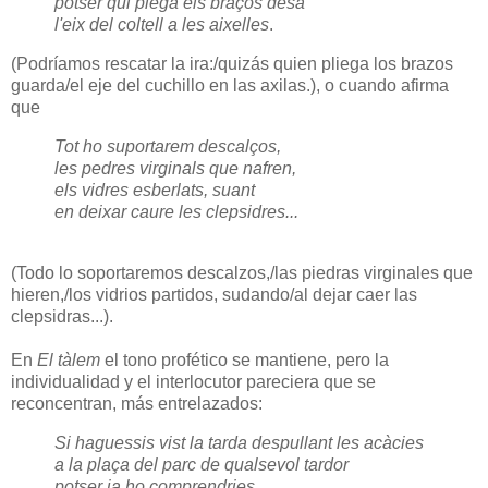
potser qui plega els braços desa
l'eix del coltell a les aixelles
.
(Podríamos rescatar la ira:/quizás quien pliega los brazos
guarda/el eje del cuchillo en las axilas.), o cuando afirma
que
Tot ho suportarem descalços,
les pedres virginals que nafren,
els vidres esberlats, suant
en deixar caure les clepsidres...
(Todo lo soportaremos descalzos,/las piedras virginales que
hieren,/los vidrios partidos, sudando/al dejar caer las
clepsidras...).
En
El tàlem
el tono profético se mantiene, pero la
individualidad y el interlocutor pareciera que se
reconcentran, más entrelazados:
Si haguessis vist la tarda despullant les acàcies
a la plaça del parc de qualsevol tardor
potser ja ho comprendries,