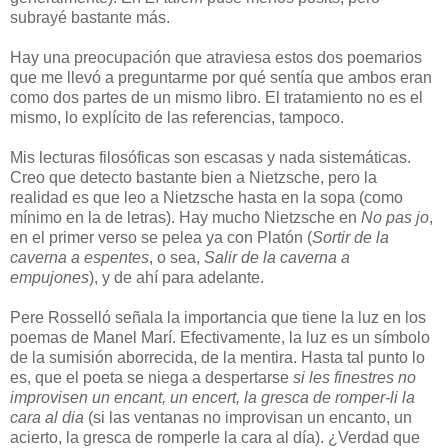
subrayé bastante más.
Hay una preocupación que atraviesa estos dos poemarios
que me llevó a preguntarme por qué sentía que ambos eran
como dos partes de un mismo libro. El tratamiento no es el
mismo, lo explícito de las referencias, tampoco.
Mis lecturas filosóficas son escasas y nada sistemáticas.
Creo que detecto bastante bien a Nietzsche, pero la
realidad es que leo a Nietzsche hasta en la sopa (como
mínimo en la de letras). Hay mucho Nietzsche en
No pas jo
,
en el primer verso se pelea ya con Platón (
Sortir de la
caverna a espentes
, o sea,
Salir de la caverna a
empujones
), y de ahí para adelante.
Pere Rosselló señala la importancia que tiene la luz en los
poemas de Manel Marí. Efectivamente, la luz es un símbolo
de la sumisión aborrecida, de la mentira. Hasta tal punto lo
es, que el poeta se niega a despertarse
si les finestres no
improvisen un encant, un encert, la gresca de romper-li la
cara al dia
(si las ventanas no improvisan un encanto, un
acierto, la gresca de romperle la cara al día). ¿Verdad que