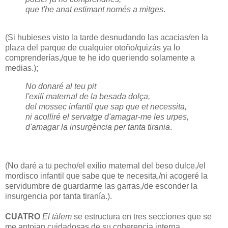
que t'he anat estimant només a mitges
.
(Si hubieses visto la tarde desnudando las acacias/en la
plaza del parque de cualquier otoño/quizás ya lo
comprenderías,/que te he ido queriendo solamente a
medias.);
No donaré al teu pit
l'exili maternal de la besada dolça,
del mossec infantil que sap que et necessita,
ni acolliré el servatge d'amagar-me les urpes,
d'amagar la insurgència per tanta tirania
.
(No daré a tu pecho/el exilio maternal del beso dulce,/el
mordisco infantil que sabe que te necesita,/ni acogeré la
servidumbre de guardarme las garras,/de esconder la
insurgencia por tanta tiranía.).
CUATRO
El tàlem
se estructura en tres secciones que se
me antojan cuidadosas de su coherencia interna.