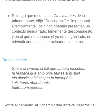
Si tengo que resumir las
Cinc marines
de la
primera parte, elijo "Descriptivo" e "Impersonal".
Efectivamente, los cinco poemas presentan un
contexto desgarrado, firmemente descompuesto,
y en el que no aparece el yo en ningún lado, ni
reivindicándose ni interactuando con otros.
Demostración
:
Sobre el ciment, el toll que abeura insectes,
la ressaca que amb prou feines si hi sura,
els plàstics afaitats per la intempèrie
i els hams abandonats,
buits, com pertoca.
(Sobre el cemento, el ¿charco? que abreva insectos,/la