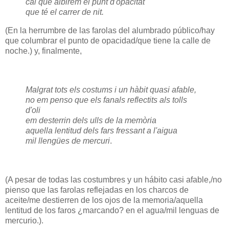
cal que albirem el punt d'opacitat
que té el carrer de nit.
(En la herrumbre de las farolas del alumbrado público/hay
que columbrar el punto de opacidad/que tiene la calle de
noche.) y, finalmente,
Malgrat tots els costums i un hàbit quasi afable,
no em penso que els fanals reflectits als tolls
d'oli
em desterrin dels ulls de la memòria
aquella lentitud dels fars fressant a l'aigua
mil llengües de mercuri
.
(A pesar de todas las costumbres y un hábito casi afable,/no
pienso que las farolas reflejadas en los charcos de
aceite/me destierren de los ojos de la memoria/aquella
lentitud de los faros ¿marcando? en el agua/mil lenguas de
mercurio.).