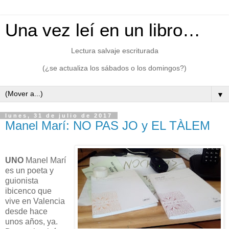
Una vez leí en un libro…
Lectura salvaje escriturada
(¿se actualiza los sábados o los domingos?)
▼
lunes, 31 de julio de 2017
Manel Marí: NO PAS JO y EL TÀLEM
UNO
Manel Marí
es un poeta y
guionista
ibicenco que
vive en Valencia
desde hace
unos años, ya.