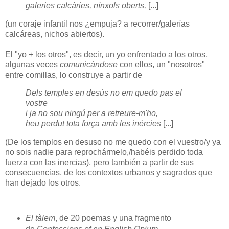
galeries calcàries, nínxols oberts,
[...]
(un coraje infantil nos ¿empuja? a recorrer/galerías
calcáreas, nichos abiertos).
El "yo + los otros", es decir, un yo enfrentado a los otros,
algunas veces
comunicándose
con ellos, un "nosotros"
entre comillas, lo construye a partir de
Dels temples en desús no em quedo pas el
vostre
i ja no sou ningú per a retreure-m'ho,
heu perdut tota força amb les inércies
[...]
(De los templos en desuso no me quedo con el vuestro/y ya
no sois nadie para reprochármelo,/habéis perdido toda
fuerza con las inercias), pero también a partir de sus
consecuencias, de los contextos urbanos y sagrados que
han dejado los otros.
El tàlem
, de 20 poemas y una fragmento