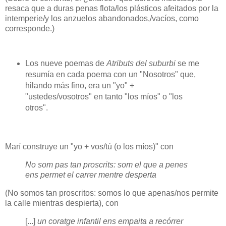
resaca que a duras penas flota/los plásticos afeitados por la
intemperie/y los anzuelos abandonados,/vacíos, como
corresponde.)
Los nueve poemas de
Atributs del suburbi
se me
resumía en cada poema con un "Nosotros" que,
hilando más fino, era un "yo" +
"ustedes/vosotros" en tanto "los míos" o "los
otros".
Marí construye un "yo + vos/tú (o los míos)" con
No som pas tan proscrits: som el que a penes
ens permet el carrer mentre desperta
(No somos tan proscritos: somos lo que apenas/nos permite
la calle mientras despierta), con
[...]
un coratge infantil ens empaita a recórrer