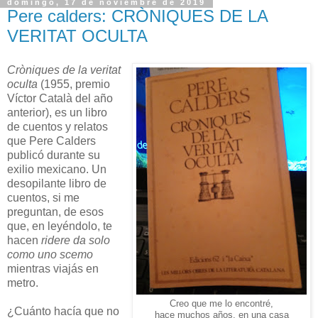
domingo, 17 de noviembre de 2019
Pere calders: CRÒNIQUES DE LA
VERITAT OCULTA
Cròniques de la veritat
oculta
(1955, premio
Víctor Català del año
anterior), es un libro
de cuentos y relatos
que Pere Calders
publicó durante su
exilio mexicano. Un
desopilante libro de
cuentos, si me
preguntan, de esos
que, en leyéndolo, te
hacen
ridere da solo
como uno scemo
mientras viajás en
metro.
Creo que me lo encontré,
¿Cuánto hacía que no
hace muchos años, en una casa