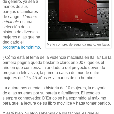
de género, ya sea a
manos de sus
parejas o familiares
de sangre.
L'amore
criminale
es una
selección de la
historia de diversas
mujeres a las que ha
dedicado el
Me lo compré, de segunda mano, en Italia.
programa homónimo
.
¿Cómo está el tema de la violencia machista en Italia? En la
primera página queda bastante claro: en 2007, que es el
año en que comienza la andadura del proyecto devenido
programa televisivo, la primera causa de muerte entre
mujeres de 17 y 45 años es a manos de un hombre.
La autora nos cuenta la historia de 10 mujeres, la mayoría
de ellas muertas por su pareja o familiares. El texto es
siempre conmovedor, D'Errico se ha exprimido al máximo
para que la lectura de su libro movilice y haga tomar partido.
Y está bien. Si algo sabemos de los fachas, es que el