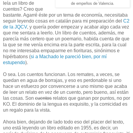
leía un libro de
de empeños de Valencia.
cuentos? Creo que
bastante. Agarré éste por un tema de economía, necesitaba
seguir leyendo cosas en catalán para mi preparación del
C2
de la JQCV
, y quería poder empezar y acabar algo cada vez
que me sentara a leerlo. Un libro de cuentos, además, me
parecía más certero que un poemario, habida cuenta de que
la que se me venía encima era la parte escrita, para la cual
no me interesaba empaparme en fiorituras, sinónimos e
hipérbatons (
si a Machado le pareció bien, por mí
estupendo
).
O sea. Los cuentos funcionan. Los remates, a veces, se
quedan en agua de borrajas, y eso es perdonable si uno
hace un esfuerzo por convencerse a uno mismo que acaba
de leer un relato en vez de un cuento, pero bueno, así están
las cosas. Son
cuentos
relatos que ganan por puntos, no por
KO. El dominio de la lengua es exquisito, y la comicidad es
un regalo para la vista.
Ahora bien, dejando de lado todo eso del placer del texto,
uno está leyendo un libro editado en 1955, es decir, un