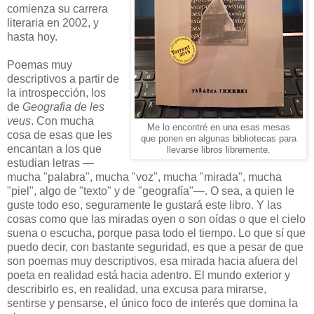
comienza su carrera
literaria en 2002, y
hasta hoy.
Poemas muy
descriptivos a partir de
la introspección, los
de
Geografia de les
veus
. Con mucha
Me lo encontré en una esas mesas
cosa de esas que les
que ponen en algunas bibliotecas para
encantan a los que
llevarse libros libremente.
estudian letras —
mucha "palabra", mucha "voz", mucha "mirada", mucha
"piel", algo de "texto" y de "geografía"—. O sea, a quien le
guste todo eso, seguramente le gustará este libro. Y las
cosas como que las miradas oyen o son oídas o que el cielo
suena o escucha, porque pasa todo el tiempo. Lo que sí que
puedo decir, con bastante seguridad, es que a pesar de que
son poemas muy descriptivos, esa mirada hacia afuera del
poeta en realidad está hacia adentro. El mundo exterior y
describirlo es, en realidad, una excusa para mirarse,
sentirse y pensarse, el único foco de interés que domina la