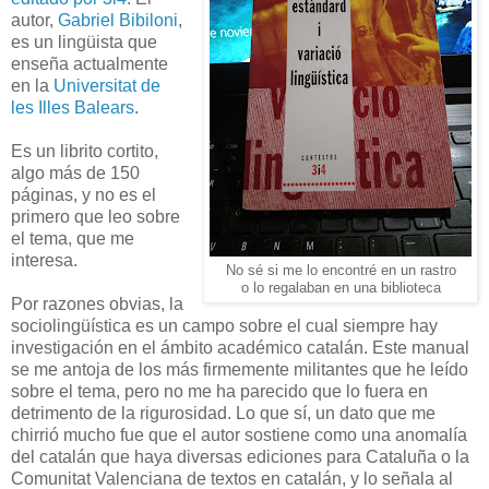
autor,
Gabriel Bibiloni
,
es un lingüista que
enseña actualmente
en la
Universitat de
les Illes Balears
.
Es un librito cortito,
algo más de 150
páginas, y no es el
primero que leo sobre
el tema, que me
interesa.
No sé si me lo encontré en un rastro
o lo regalaban en una biblioteca
Por razones obvias, la
sociolingüística es un campo sobre el cual siempre hay
investigación en el ámbito académico catalán. Este manual
se me antoja de los más firmemente militantes que he leído
sobre el tema, pero no me ha parecido que lo fuera en
detrimento de la rigurosidad. Lo que sí, un dato que me
chirrió mucho fue que el autor sostiene como una anomalía
del catalán que haya diversas ediciones para Cataluña o la
Comunitat Valenciana de textos en catalán, y lo señala al