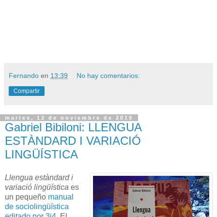
Fernando
en
13:39
No hay comentarios:
Compartir
martes, 12 de noviembre de 2019
Gabriel Bibiloni: LLENGUA
ESTÀNDARD I VARIACIÓ
LINGÜÍSTICA
Llengua estàndard i
variació lingüística
es
un pequeño
manual
de sociolingüística
editado por 3i4
. El