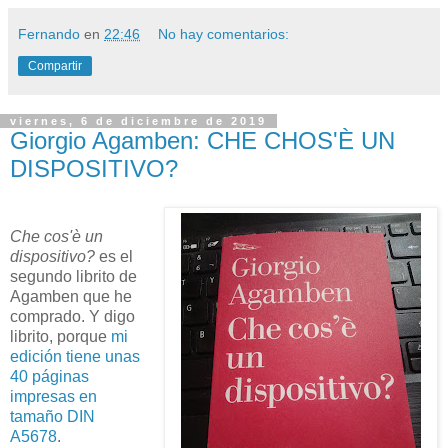
Fernando
en
22:46
No hay comentarios:
Compartir
viernes, 6 de diciembre de 2019
Giorgio Agamben: CHE CHOS'È UN
DISPOSITIVO?
Che cos'è un
dispositivo?
es el
segundo librito de
Agamben que he
comprado. Y digo
librito, porque
mi
edición tiene unas
40 páginas
impresas en
tamaño DIN
A5678
.