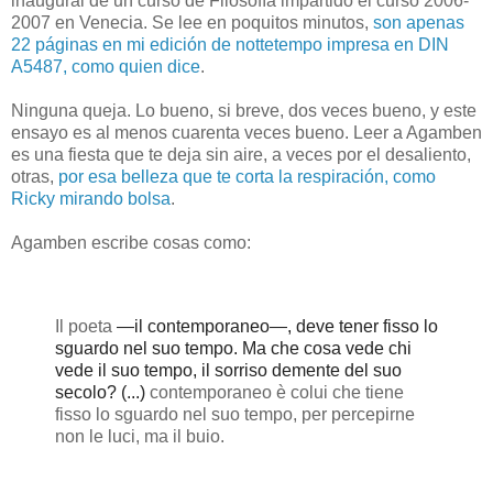
inaugural de un curso de Filosofía impartido el curso 2006-
2007 en Venecia. Se lee en poquitos minutos,
son apenas
22 páginas en mi edición de nottetempo impresa en DIN
A5487, como quien dice
.
Ninguna queja. Lo bueno, si breve, dos veces bueno, y este
ensayo es al menos cuarenta veces bueno. Leer a Agamben
es una fiesta que te deja sin aire, a veces por el desaliento,
otras,
por esa belleza que te corta la respiración, como
Ricky mirando bolsa
.
Agamben escribe cosas como:
Il poeta
—il contemporaneo
—, deve tener fisso lo
sguardo nel suo tempo. Ma che cosa vede chi
vede il suo tempo, il sorriso demente del suo
secolo? (...)
contemporaneo è colui che tiene
fisso lo sguardo nel suo tempo, per percepirne
non le luci, ma il buio.