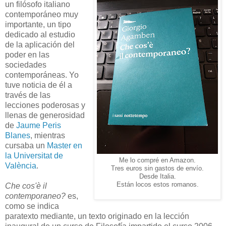
un filósofo italiano
contemporáneo muy
importante, un tipo
dedicado al estudio
de la aplicación del
poder en las
sociedades
contemporáneas. Yo
tuve noticia de él a
través de las
lecciones poderosas y
llenas de generosidad
de
Jaume Peris
Blanes
, mientras
cursaba un
Master en
la Universitat de
Me lo compré en Amazon.
València
.
Tres euros sin gastos de envío.
Desde Italia.
Están locos estos romanos.
Che cos'è il
contemporaneo?
es,
como se indica
paratexto mediante, un texto originado en la lección