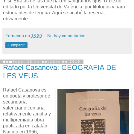
Y sí. Erratas de las que hacen sangrar los ojos. Un texto
editado por la Universitat de València, por filólogos y para
estudiantes de lengua. Aquí se acabó la reseña,
obviamente.
Fernando
en
18:30
No hay comentarios:
Compartir
domingo, 13 de octubre de 2019
Rafael Casanova: GEOGRAFIA DE
LES VEUS
Rafael Casanova es
un poeta y profesor de
secundaria
valenciano con una
relativamente amplia y
multipremiada obra
publicada en catalán.
Nacido en 1966,