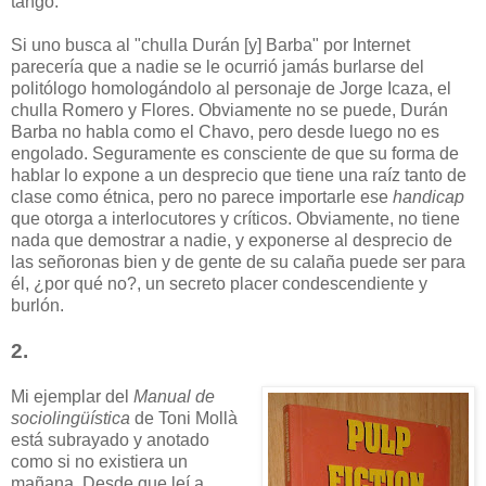
tango.
Si uno busca al "chulla Durán [y] Barba" por Internet
parecería que a nadie se le ocurrió jamás burlarse del
politólogo homologándolo al personaje de Jorge Icaza, el
chulla Romero y Flores. Obviamente no se puede, Durán
Barba no habla como el Chavo, pero desde luego no es
engolado. Seguramente es consciente de que su forma de
hablar lo expone a un desprecio que tiene una raíz tanto de
clase como étnica, pero no parece importarle ese
handicap
que otorga a interlocutores y críticos. Obviamente, no tiene
nada que demostrar a nadie, y exponerse al desprecio de
las señoronas bien y de gente de su calaña puede ser para
él, ¿por qué no?, un secreto placer condescendiente y
burlón.
2.
Mi ejemplar del
Manual de
sociolingüística
de Toni Mollà
está subrayado y anotado
como si no existiera un
mañana. Desde que leí a