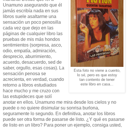
Unamuno asegurando que él
jamás escribía nada en sus
libros suele asaltarme una
sensación un poco penosilla
cada vez que dejo en las
páginas de cualquier libro las
pruebas de mis más hondos
sentimientos (sorpresa, asco,
odio, empatía, admiración,
desprecio, aburrimiento,
acuerdo, desacuerdo, sed de
saber, orgullo, esas cosas). La
Esta foto no viene a cuento,
sensación penosa se
lo sé, pero es que estoy
acrecienta, en verdad, cuando
tan contento de tener
este libro en casa...
retorno a libros estudiados
hace mucho y me cruzo con
las estupideces que solí
anotar en ellos. Unamuno me mira desde los cielos y no
puede o no quiere disimular su sonrisa burlona,
seguramente lo segundo. En definitiva, anotar los libros
puede ser otra forma de pasarse de listo. ¿Y qué es pasarse
de listo en un libro? Para poner un ejemplo, consiga usted,