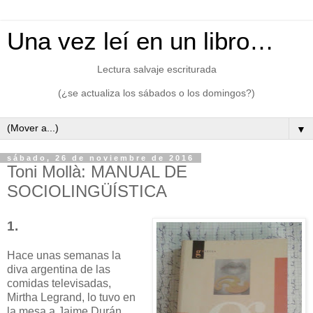
Una vez leí en un libro…
Lectura salvaje escriturada
(¿se actualiza los sábados o los domingos?)
▼
sábado, 26 de noviembre de 2016
Toni Mollà: MANUAL DE
SOCIOLINGÜÍSTICA
1.
Hace unas semanas la
diva argentina de las
comidas televisadas,
Mirtha Legrand, lo tuvo en
la mesa a Jaime Durán