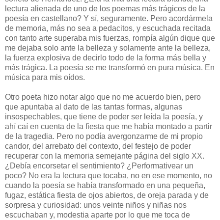
lectura alienada de uno de los poemas más trágicos de la
poesía en castellano? Y sí, seguramente. Pero acordármela
de memoria, más no sea a pedacitos, y escuchada recitada
con tanto arte superaba mis fuerzas, rompía algún dique que
me dejaba solo ante la belleza y solamente ante la belleza,
la fuerza explosiva de decirlo todo de la forma más bella y
más trágica. La poesía se me transformó en pura música. En
música para mis oídos.
Otro poeta hizo notar algo que no me acuerdo bien, pero
que apuntaba al dato de las tantas formas, algunas
insospechables, que tiene de poder ser leída la poesía, y
ahí caí en cuenta de la fiesta que me había montado a partir
de la tragedia. Pero no podía avergonzarme de mi propio
candor, del arrebato del contexto, del festejo de poder
recuperar con la memoria semejante página del siglo XX.
¿Debía encorsetar el sentimiento? ¿Performativear un
poco? No era la lectura que tocaba, no en ese momento, no
cuando la poesía se había transformado en una pequeña,
fugaz, estática fiesta de ojos abiertos, de oreja parada y de
sorpresa y curiosidad: unos veinte niños y niñas nos
escuchaban y, modestia aparte por lo que me toca de