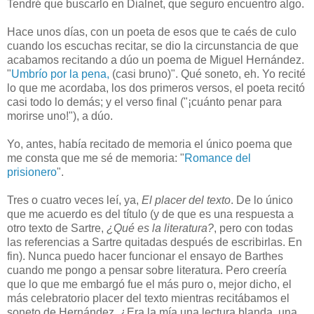
Tendré que buscarlo en Dialnet, que seguro encuentro algo.
Hace unos días, con un poeta de esos que te caés de culo
cuando los escuchas recitar, se dio la circunstancia de que
acabamos recitando a dúo un poema de Miguel Hernández.
"
Umbrío por la pena,
(casi bruno)". Qué soneto, eh. Yo recité
lo que me acordaba, los dos primeros versos, el poeta recitó
casi todo lo demás; y el verso final ("¡cuánto penar para
morirse uno!"), a dúo.
Yo, antes, había recitado de memoria el único poema que
me consta que me sé de memoria: "
Romance del
prisionero
".
Tres o cuatro veces leí, ya,
El placer del texto
. De lo único
que me acuerdo es del título (y de que es una respuesta a
otro texto de Sartre,
¿Qué es la literatura?
, pero con todas
las referencias a Sartre quitadas después de escribirlas. En
fin). Nunca puedo hacer funcionar el ensayo de Barthes
cuando me pongo a pensar sobre literatura. Pero creería
que lo que me embargó fue el más puro o, mejor dicho, el
más celebratorio placer del texto mientras recitábamos el
soneto de Hernández. ¿Era la mía una lectura blanda, una