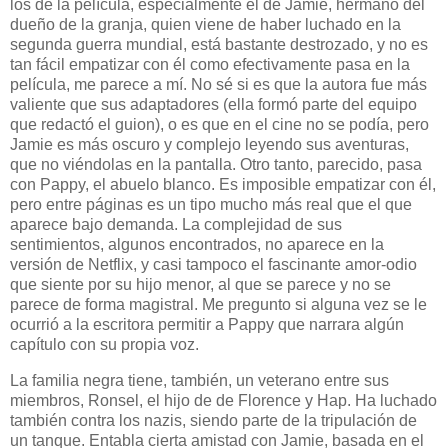
los de la película, especialmente el de Jamie, hermano del
dueño de la granja, quien viene de haber luchado en la
segunda guerra mundial, está bastante destrozado, y no es
tan fácil empatizar con él como efectivamente pasa en la
película, me parece a mí. No sé si es que la autora fue más
valiente que sus adaptadores (ella formó parte del equipo
que redactó el guion), o es que en el cine no se podía, pero
Jamie es más oscuro y complejo leyendo sus aventuras,
que no viéndolas en la pantalla. Otro tanto, parecido, pasa
con Pappy, el abuelo blanco. Es imposible empatizar con él,
pero entre páginas es un tipo mucho más real que el que
aparece bajo demanda. La complejidad de sus
sentimientos, algunos encontrados, no aparece en la
versión de Netflix, y casi tampoco el fascinante amor-odio
que siente por su hijo menor, al que se parece y no se
parece de forma magistral. Me pregunto si alguna vez se le
ocurrió a la escritora permitir a Pappy que narrara algún
capítulo con su propia voz.
La familia negra tiene, también, un veterano entre sus
miembros, Ronsel, el hijo de de Florence y Hap. Ha luchado
también contra los nazis, siendo parte de la tripulación de
un tanque. Entabla cierta amistad con Jamie, basada en el