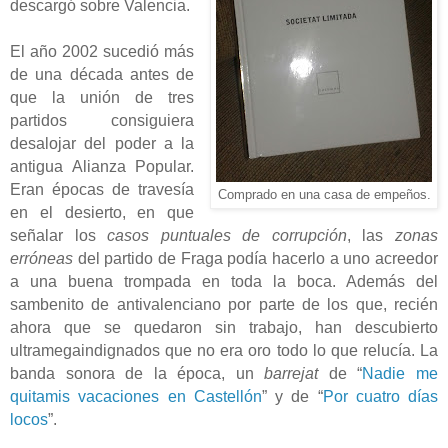
descargó sobre Valencia.
El año 2002 sucedió más
de una década antes de
que la unión de tres
partidos consiguiera
desalojar del poder a la
antigua Alianza Popular.
Eran épocas de travesía
Comprado en una casa de empeños.
en el desierto, en que
señalar los
casos puntuales de corrupción
, las
z
onas
erróneas
del partido de Fraga podía hacerlo a uno acreedor
a una buena trompada en toda la boca. Además del
sambenito de antivalenciano por parte de los que, recién
ahora que se quedaron sin trabajo, han descubierto
ultramegaindignados que no era oro todo lo que relucía. La
banda sonora de la época, un
barrejat
de “
Nadie me
quitamis vacaciones en Castellón
” y de “
Por cuatro días
locos
”.