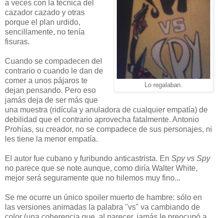
a veces con la técnica del
cazador cazado y otras
porque el plan urdido,
sencillamente, no tenía
fisuras.
Cuando se compadecen del
contrario o cuando le dan de
com
er a unos pájaros te
Lo regalaban.
dejan pensando. Pero eso
jamás deja de ser más que
una muestra (ridícula y anuladora de cualquier empatía) de
debilidad que el contrario aprovecha fatalmente. Antonio
Prohías, su creador, no se compadece de sus personajes, ni
les tiene la menor empatía.
El autor fue cubano y furibundo anticastrista. En
Spy vs Spy
no parece que se note aunque, como diría Walter White,
mejor será seguramente que no hilemos muy fino...
Se me ocurre un único spoiler muerto de hambre: sólo en
las versiones animadas la palabra "vs" va cambiando de
color (una coherencia que, al parecer, jamás le preocupó a