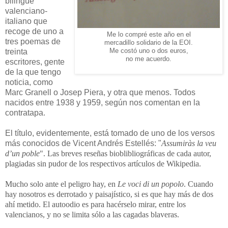
bilingüe
valenciano-
italiano que
recoge de uno a
Me lo compré este año en el
tres poemas de
mercadillo solidario de la EOI.
treinta
Me costó uno o dos euros,
no me acuerdo.
escritores, gente
de la que tengo
noticia, como
Marc Granell o Josep Piera, y otra que menos. Todos
nacidos entre 1938 y 1959, según nos comentan en la
contratapa.
El título, evidentemente, está tomado de uno de los versos
más conocidos de Vicent Andrés Estellés: "
Assumiràs la veu
d’un poble
". Las breves reseñas bioblibliográficas de cada autor,
plagiadas sin pudor de los respectivos artículos de Wikipedia.
Mucho solo ante el peligro hay, en
Le voci di un popolo
. Cuando
hay nosotros es derrotado y paisajístico, si es que hay más de dos
ahí metido. El autoodio es para hacérselo mirar, entre los
valencianos, y no se limita sólo a las cagadas blaveras.